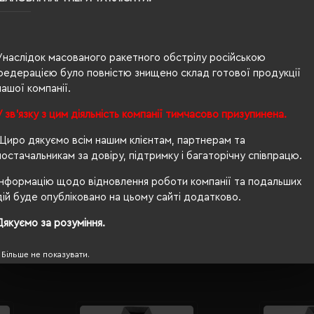
0.146
85% бавовна, 15% віскоза
Унаслідок масованого ракетного обстрілу російською
федерацією було повністю знищено склад готової продукції
жіноча
нашої компанії.
200 г/м²
У зв'язку з цим діяльність компанії тимчасово призупинена.
приталений
Щиро дякуємо всім нашим клієнтам, партнерам та
постачальникам за довіру, підтримку і багаторічну співпрацю.
Ні
Інформацію щодо відновлення роботи компанії та подальших
OEKO-TEX® Standard 100, PETA-Approved Vegan
дій буде опубліковано на цьому сайті додатково.
Дякуємо за розуміння.
Більше не показувати.