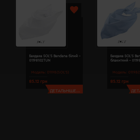
Бандана SOL'S Bandana білий -
Бандана SOL'S Ba
01198102TUN
блакитний - 011
Модель:
01198(SOL’S)
Модель:
01198(
85.12 грн
85.12 грн
ДЕТАЛЬНІШЕ...
ДЕТ