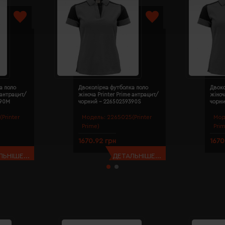
а поло
Двоколірна футболка поло
Двоко
 антрацит/
жіноча Printer Prime антрацит/
жіноч
390M
чорний - 22650259390S
чорн
Printer
Модель:
2265025(Printer
Мод
Prime)
Pri
1670.92 грн
1670
ЬНІШЕ...
ДЕТАЛЬНІШЕ...