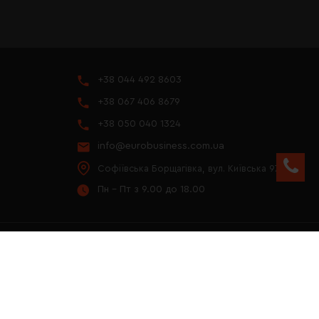
+38 044 492 8603
+38 067 406 8679
+38 050 040 1324
info@eurobusiness.com.ua
Софіївська Борщагівка, вул. Київська 97
Пн - Пт з 9.00 до 18.00
YOUTUBE
ПРЕЗЕНТАЦІЯ 