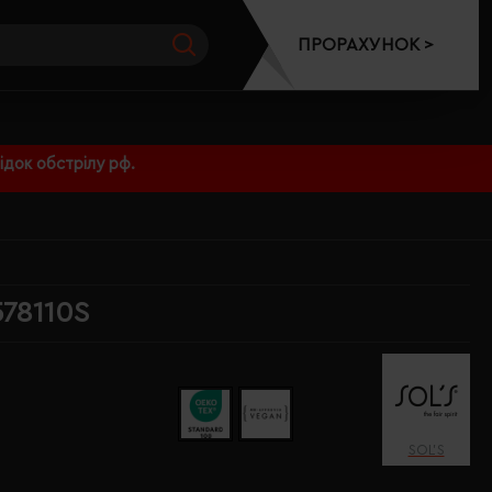
ПРОРАХУНОК >
док обстрілу рф.
578110S
SOL’S