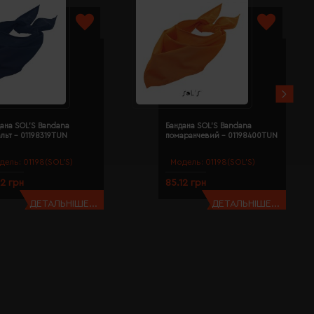
ана SOL'S Bandana
Бандана SOL'S Bandana
льт - 01198319TUN
помаранчевий - 01198400TUN
дель:
01198(SOL’S)
Модель:
01198(SOL’S)
12 грн
85.12 грн
ДЕТАЛЬНІШЕ...
ДЕТАЛЬНІШЕ...