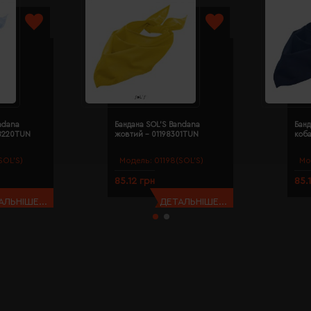
ndana
Бандана SOL'S Bandana
Банд
98220TUN
жовтий - 01198301TUN
коба
SOL’S)
Модель:
01198(SOL’S)
Мо
85.12 грн
85.
АЛЬНІШЕ...
ДЕТАЛЬНІШЕ...