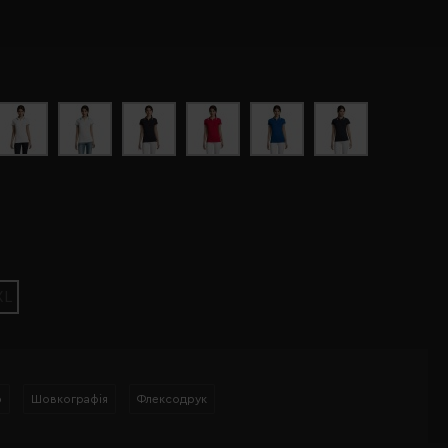
XL
р
Шовкографія
Флексодрук