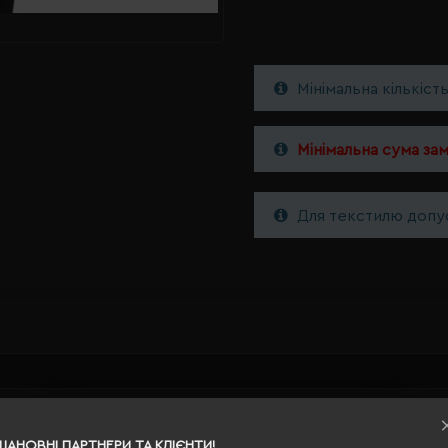
Мінімальна кількіст
Мінімальна сума за
Для текстилю допус
S
ШАНОВНІ ПАРТНЕРИ ТА КЛІЄНТИ!
сірий меланж/кобальт