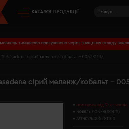
КАТАЛОГ ПРОДУКЦІЇ
амовлень тимчасово призупинено через знищення складу внаслі
'S Pasadena сірий меланж/кобальт - 00578110S
asadena сірий меланж/кобальт - 00
поставка від 2-х тижнів
00578(SOL’S)
МОДЕЛЬ:
00578110S
АРТИКУЛ: