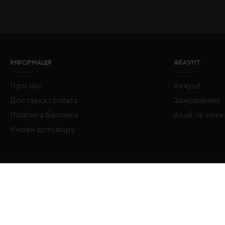
ІНФОРМАЦІЯ
АКАУНТ
Про нас
Акаунт
Доставка і оплата
Замовлення
Політика безпеки
Акції та зни
Умови договору
Copyright © 2020–2026 Євробізнес Україна All Rights Reserved