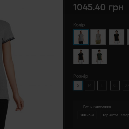
1045.40 грн
Колір
Розмір
S
M
L
XL
2
Група нанесення
Вишивка
Термотрансфе