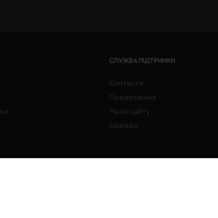
СЛУЖБА ПІДТРИМКИ
Контакти
Повернення
жки
Мапа сайту
Бренди
FACEBOOK
INSTAGRAM