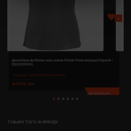
Двоколірна футболка поло жіноча Printer Prime антрацит/чорний -
Д
22650259390L
2
Модель:
2265025(Printer Prime)
1670.92 грн
1
Детальніше...
ТОВАРИ ТОГО Ж БРЕНДУ