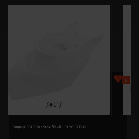
Бандана SOL'S Bandana білий - 01198102TUN
Б