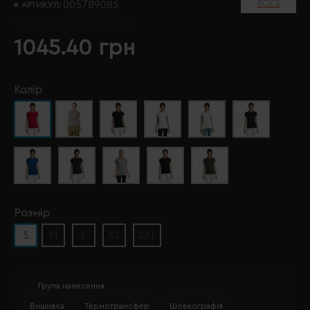
SOL’S
00578908S
АРТИКУЛ:
1045.40 грн
Колір
Розмір
S
M
L
XL
2XL
Група нанесення
Вишивка
Термотрансфер
Шовкографія