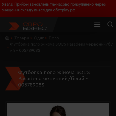
Увага! Прийом замовлень тимчасово призупинено через
знищення складу внаслідок обстрілу рф.
Товари
Одяг
Поло
Футболка поло жіноча SOL'S Pasadena червоний/біл
ий - 00578908S
Футболка поло жіноча SOL'S
Pasadena червоний/білий -
00578908S