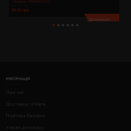
Модель:
01198(SOL’S)
85.12 грн
8
Детальніше...
ІНФОРМАЦІЯ
Про нас
Доставка і оплата
Політика безпеки
Умови договору