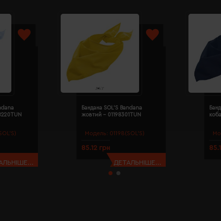
ndana
Бандана SOL'S Bandana
Банд
98220TUN
жовтий - 01198301TUN
коба
SOL’S)
Модель:
01198(SOL’S)
Мо
85.12 грн
85.
АЛЬНІШЕ...
ДЕТАЛЬНІШЕ...