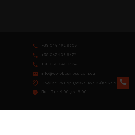
+38 044 492 8603
+38 067 406 8679
+38 050 040 1324
info@eurobusiness.com.ua
Софіївська Борщагівка, вул. Київська 97
Пн - Пт з 9.00 до 18.00