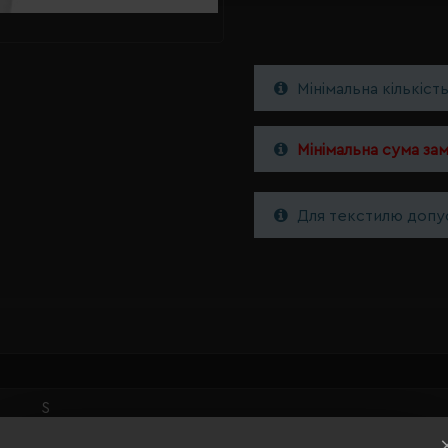
Мінімальна кількіст
Мінімальна сума за
Для текстилю допус
S
чорний/білий