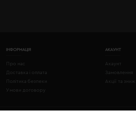
ІНФОРМАЦІЯ
АКАУНТ
Про нас
Акаунт
Доставка і оплата
Замовлення
Політика безпеки
Акції та зни
Умови договору
Copyright © 2020–2026 Євробізнес Україна All Rights Reserved