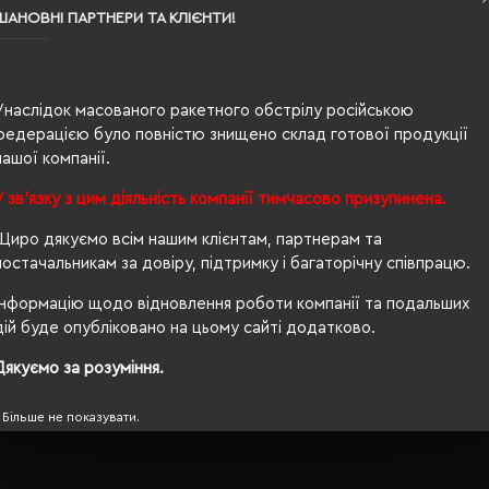
ШАНОВНІ ПАРТНЕРИ ТА КЛІЄНТИ!
0.146
100% бавовна
Унаслідок масованого ракетного обстрілу російською
жіноча
федерацією було повністю знищено склад готової продукції
нашої компанії.
63/42
У зв'язку з цим діяльність компанії тимчасово призупинена.
200 г/м²
Щиро дякуємо всім нашим клієнтам, партнерам та
приталений
постачальникам за довіру, підтримку і багаторічну співпрацю.
Ні
Інформацію щодо відновлення роботи компанії та подальших
дій буде опубліковано на цьому сайті додатково.
OEKO-TEX® Standard 100, PETA-Approved Vegan
Дякуємо за розуміння.
Більше не показувати.