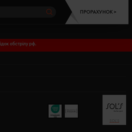
ПРОРАХУНОК >
док обстрілу рф.
SOL’S