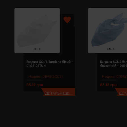
Бандана SOL'S Bandana білий -
Бандана SOL'S Ba
01198102TUN
блакитний - 011
Модель:
01198(SOL’S)
Модель:
01198(
85.12 грн
85.12 грн
ДЕТАЛЬНІШЕ...
ДЕТ