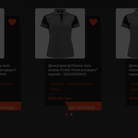
а поло
Двоколірна футболка поло
Двоко
 антрацит/
жіноча Printer Prime антрацит/
жіноч
390M
чорний - 22650259390S
чорн
Printer
Модель:
2265025(Printer
Мод
Prime)
Pri
1670.92 грн
1670
ЬНІШЕ...
ДЕТАЛЬНІШЕ...