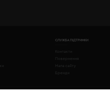
СЛУЖБА ПІДТРИМКИ
Контакти
Повернення
жки
Мапа сайту
Бренди