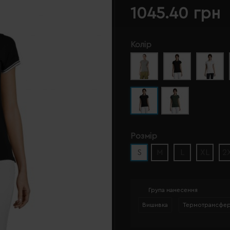
1045.40 грн
Колір
Розмір
S
M
L
XL
2
Група нанесення
Вишивка
Термотрансфе