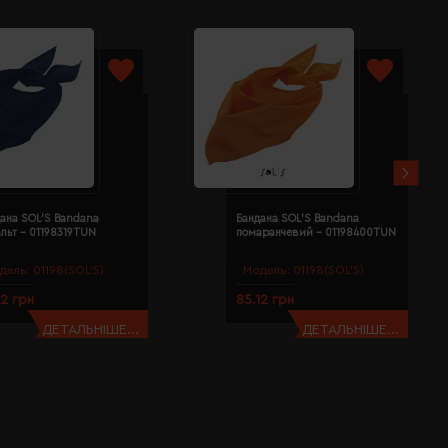
ана SOL'S Bandana
Бандана SOL'S Bandana
льт - 01198319TUN
помаранчевий - 01198400TUN
дель:
01198(SOL’S)
Модель:
01198(SOL’S)
12 грн
85.12 грн
ДЕТАЛЬНІШЕ...
ДЕТАЛЬНІШЕ...