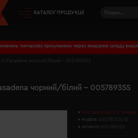
КАТАЛОГ ПРОДУКЦІЇ
амовлень тимчасово призупинено через знищення складу внаслі
'S Pasadena чорний/білий - 00578935S
asadena чорний/білий - 00578935S
поставка від 2-х тижнів
00578(SOL’S)
МОДЕЛЬ:
00578935S
АРТИКУЛ: