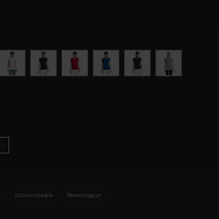
XL
р
Шовкографія
Флексодрук