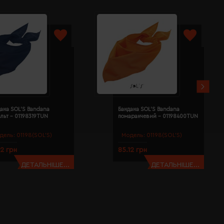
ана SOL'S Bandana
Бандана SOL'S Bandana
льт - 01198319TUN
помаранчевий - 01198400TUN
дель:
01198(SOL’S)
Модель:
01198(SOL’S)
12 грн
85.12 грн
ДЕТАЛЬНІШЕ...
ДЕТАЛЬНІШЕ...