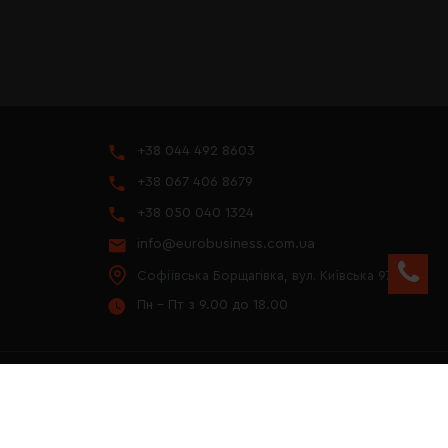
+38 044 492 8603
+38 067 406 8679
+38 050 040 1324
info@eurobusiness.com.ua
Софіївська Борщагівка, вул. Київська 97
Пн - Пт з 9.00 до 18.00