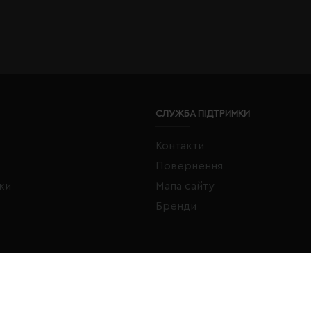
СЛУЖБА ПІДТРИМКИ
Контакти
Повернення
жки
Мапа сайту
Бренди