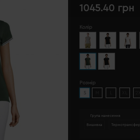
1045.40 грн
Колір
Розмір
S
M
L
XL
2
Група нанесення
Вишивка
Термотрансфе