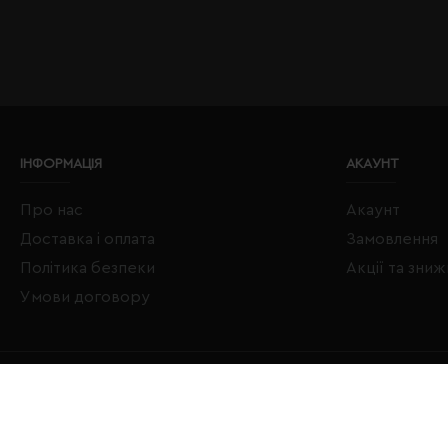
ІНФОРМАЦІЯ
АКАУНТ
Про нас
Акаунт
Доставка і оплата
Замовлення
Політика безпеки
Акції та зни
Умови договору
Copyright © 2020–2026 Євробізнес Україна All Rights Reserved