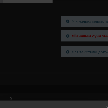
Мінімальна кількіст
Мінімальна сума за
Для текстилю допус
S
темно-зелений/білий