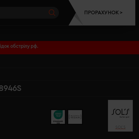
ПРОРАХУНОК >
док обстрілу рф.
78946S
SOL’S