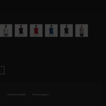
XL
р
Шовкографія
Флексодрук