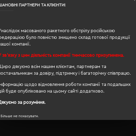
ШАНОВНІ ПАРТНЕРИ ТА КЛІЄНТИ!
0.146
100% бавовна
Унаслідок масованого ракетного обстрілу російською
жіноча
федерацією було повністю знищено склад готової продукції
нашої компанії.
63/42
У зв'язку з цим діяльність компанії тимчасово призупинена.
200 г/м²
Щиро дякуємо всім нашим клієнтам, партнерам та
приталений
постачальникам за довіру, підтримку і багаторічну співпрацю.
Ні
Інформацію щодо відновлення роботи компанії та подальших
дій буде опубліковано на цьому сайті додатково.
OEKO-TEX® Standard 100, PETA-Approved Vegan
Дякуємо за розуміння.
Більше не показувати.