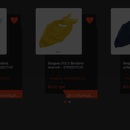
ndana
Бандана SOL'S Bandana
Банд
98220TUN
жовтий - 01198301TUN
коба
SOL’S)
Модель:
01198(SOL’S)
Мо
85.12 грн
85.
АЛЬНІШЕ...
ДЕТАЛЬНІШЕ...