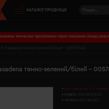
КАТАЛОГ ПРОДУКЦІЇ
амовлень тимчасово призупинено через знищення складу внаслі
'S Pasadena темно-зелений/білий - 00578946S
asadena темно-зелений/білий - 005
поставка від 2-х тижнів
00578(SOL’S)
МОДЕЛЬ:
00578946S
АРТИКУЛ: