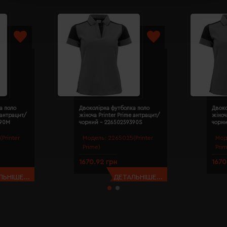
а поло
Двоколірна футболка поло
Двоко
 антрацит/
жіноча Printer Prime антрацит/
жіноч
390M
чорний - 22650259390S
чорн
Printer
Модель:
2265025(Printer
Мод
Prime)
Pri
1670.92 грн
1670
ЬНІШЕ...
ДЕТАЛЬНІШЕ...