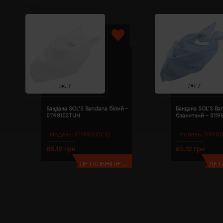
Бандана SOL'S Bandana білий -
Бандана SOL'S Ba
01198102TUN
блакитний - 011
Модель:
01198(SOL’S)
Модель:
01198(
85.12 грн
85.12 грн
ДЕТАЛЬНІШЕ...
ДЕТ