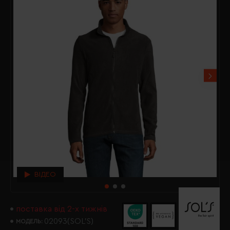
ВІДЕО
поставка від 2-х тижнів
02093(SOL’S)
МОДЕЛЬ: