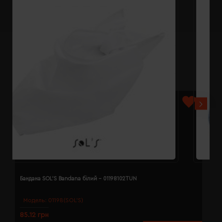
Бандана SOL'S Bandana білий - 01198102TUN
Б
Модель:
01198(SOL’S)
85.12 грн
8