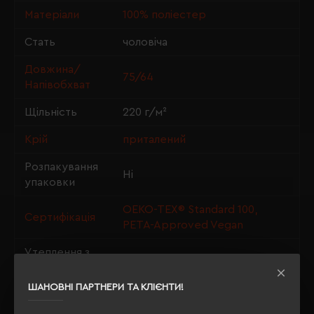
Матеріали
100% поліестер
Стать
чоловіча
Довжина/
75/64
Напівобхват
Щільність
220 г/м²
Крій
приталений
Розпакування
Ні
упаковки
OEKO-TEX® Standard 100,
Сертифікація
PETA-Approved Vegan
Утеплення з
так
флісу
ШАНОВНІ ПАРТНЕРИ ТА КЛІЄНТИ!