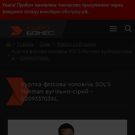
Увага! Прийом замовлень тимчасово призупинено через
знищення складу внаслідок обстрілу рф.
Товари
Одяг
Фліси і софтшели
Куртка флісова чоловіча SOL'S Norman вугільно-сіри
й - 020933703XL
Куртка флісова чоловіча SOL'S
Norman вугільно-сірий -
020933703XL