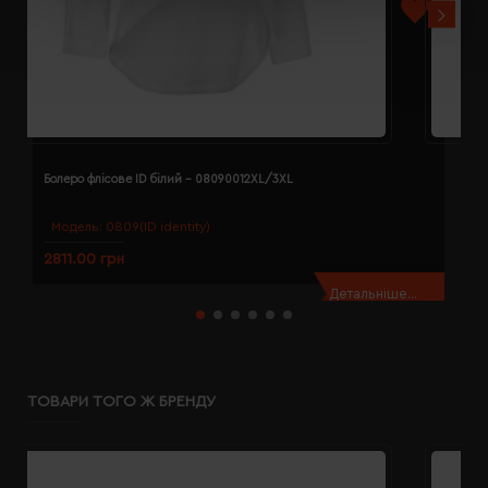
Болеро флісове ID білий - 08090012XL/3XL
Б
Модель:
0809(ID identity)
2811.00 грн
2
Детальніше...
ТОВАРИ ТОГО Ж БРЕНДУ