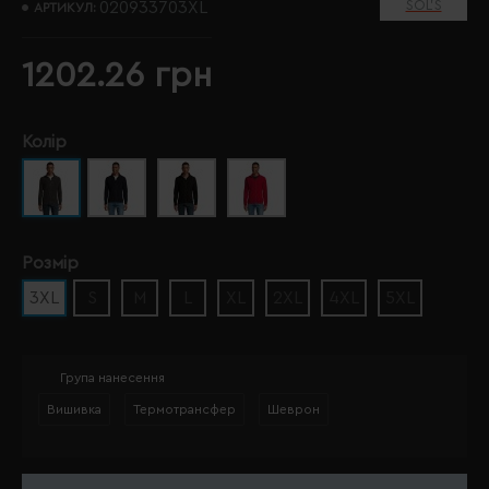
SOL’S
020933703XL
АРТИКУЛ:
1202.26 грн
Колір
Розмір
3XL
S
M
L
XL
2XL
4XL
5XL
Група нанесення
Вишивка
Термотрансфер
Шеврон