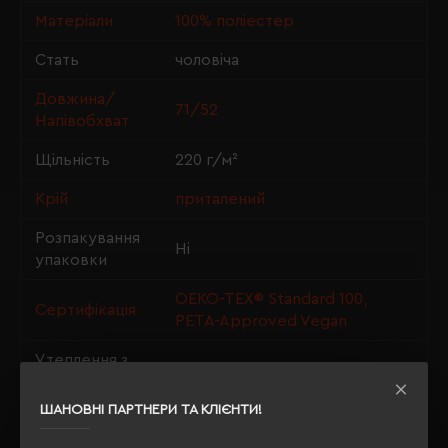
Матеріали
100% поліестер
Стать
чоловіча
Довжина/
71/52
Напівобхват
Щільність
220 г/м²
Крій
приталений
Розпакування
Ні
упаковки
OEKO-TEX® Standard 100,
Сертифікація
PETA-Approved Vegan
Утеплення з
так
флісу
ШАНОВНІ ПАРТНЕРИ ТА КЛІЄНТИ!