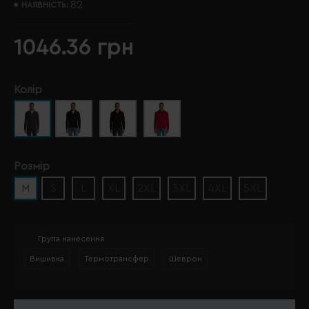
82
НАЯВНІСТЬ:
1046.36 грн
Колір
Розмір
M
S
L
XL
2XL
3XL
4XL
5XL
Група нанесення
Вишивка
Термотрансфер
Шеврон