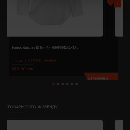
Болеро флісове ID білий - 08090012XL/3XL
Б
Модель:
0809(ID identity)
2811.00 грн
2
Детальніше...
ТОВАРИ ТОГО Ж БРЕНДУ