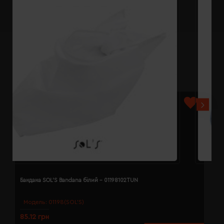
Бандана SOL'S Bandana білий - 01198102TUN
Б
Модель:
01198(SOL’S)
85.12 грн
8