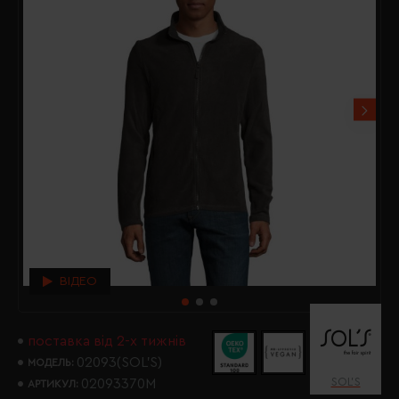
ВІДЕО
поставка від 2-х тижнів
02093(SOL’S)
МОДЕЛЬ:
SOL’S
02093370M
АРТИКУЛ: