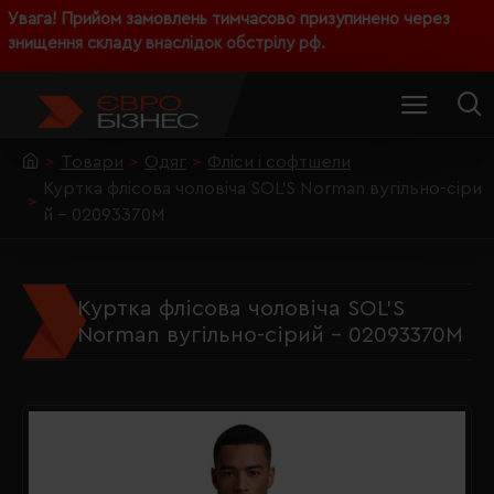
Увага! Прийом замовлень тимчасово призупинено через
знищення складу внаслідок обстрілу рф.
Товари
Одяг
Фліси і софтшели
Куртка флісова чоловіча SOL'S Norman вугільно-сіри
й - 02093370M
Куртка флісова чоловіча SOL'S
Norman вугільно-сірий - 02093370M