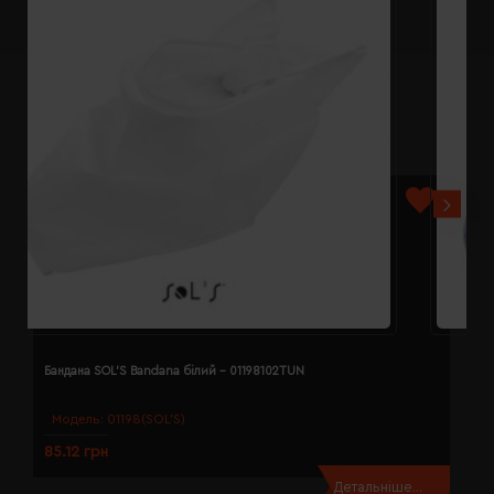
Бандана SOL'S Bandana білий - 01198102TUN
Б
Модель:
01198(SOL’S)
85.12 грн
8
Детальніше...