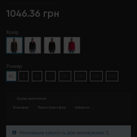
1046.36 грн
Колір
Розмір
XL
S
M
L
2XL
3XL
4XL
5XL
Група нанесення
Вишивка
Термотрансфер
Шеврон
Мінімальна кількість для замовлення: 2