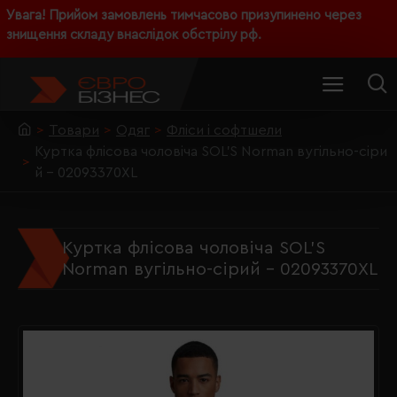
Увага! Прийом замовлень тимчасово призупинено через
знищення складу внаслідок обстрілу рф.
Товари
Одяг
Фліси і софтшели
Куртка флісова чоловіча SOL'S Norman вугільно-сіри
й - 02093370XL
Куртка флісова чоловіча SOL'S
Norman вугільно-сірий - 02093370XL