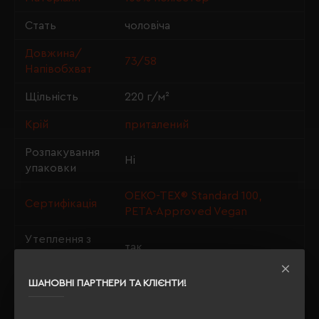
Стать
чоловіча
Довжина/
73/58
Напівобхват
Щільність
220 г/м²
Крій
приталений
Розпакування
Ні
упаковки
OEKO-TEX® Standard 100,
Сертифікація
PETA-Approved Vegan
Утеплення з
так
флісу
ШАНОВНІ ПАРТНЕРИ ТА КЛІЄНТИ!
ОПИС