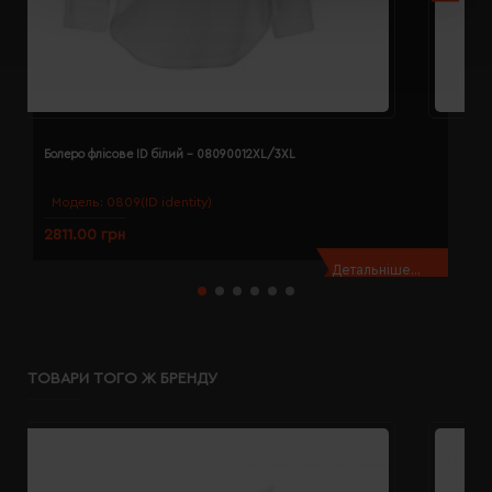
Болеро флісове ID білий - 08090012XL/3XL
Б
Модель:
0809(ID identity)
2811.00 грн
2
Детальніше...
ТОВАРИ ТОГО Ж БРЕНДУ