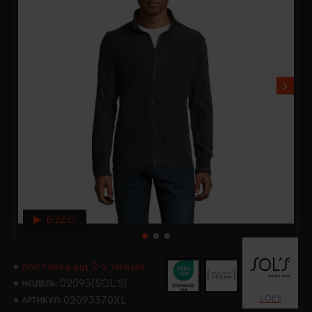
ВІДЕО
поставка від 2-х тижнів
02093(SOL’S)
МОДЕЛЬ:
SOL’S
02093370XL
АРТИКУЛ: