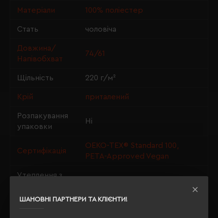
Матеріали
100% поліестер
Стать
чоловіча
Довжина/
74/61
Напівобхват
Щільність
220 г/м²
Крій
приталений
Розпакування
Ні
упаковки
OEKO-TEX® Standard 100,
Сертифікація
PETA-Approved Vegan
Утеплення з
так
флісу
ШАНОВНІ ПАРТНЕРИ ТА КЛІЄНТИ!