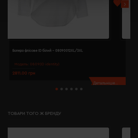
Болеро флісове ID білий - 08090012XL/3XL
Б
Модель:
0809(ID identity)
2811.00 грн
2
Детальніше...
ТОВАРИ ТОГО Ж БРЕНДУ