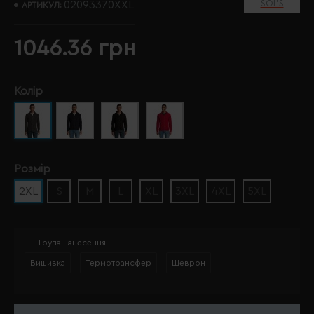
SOL’S
02093370XXL
АРТИКУЛ:
1046.36 грн
Колір
Розмір
2XL
S
M
L
XL
3XL
4XL
5XL
Група нанесення
Вишивка
Термотрансфер
Шеврон