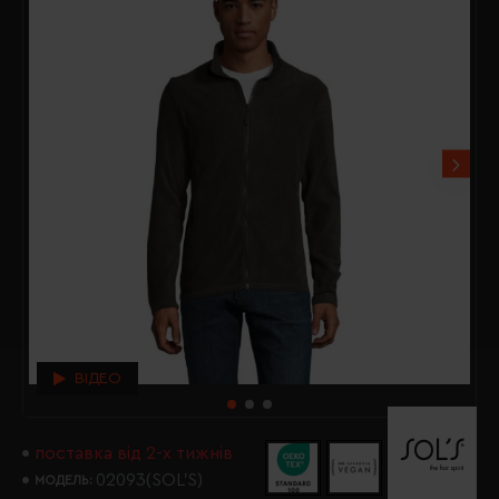
ВІДЕО
поставка від 2-х тижнів
02093(SOL’S)
МОДЕЛЬ: