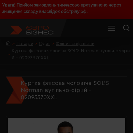
Увага! Прийом замовлень тимчасово призупинено через
знищення складу внаслідок обстрілу рф.
Товари
Одяг
Фліси і софтшели
Куртка флісова чоловіча SOL'S Norman вугільно-сіри
й - 02093370XXL
Куртка флісова чоловіча SOL'S
Norman вугільно-сірий -
02093370XXL