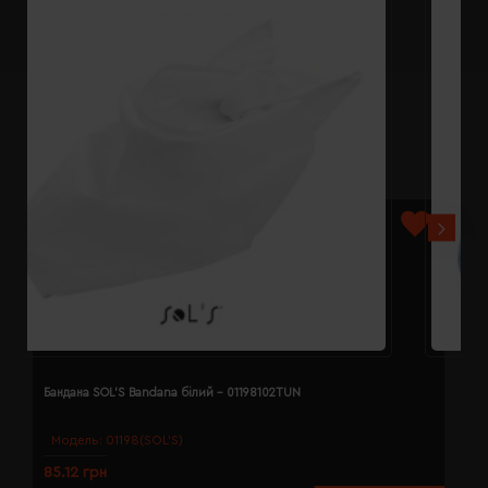
Бандана SOL'S Bandana білий - 01198102TUN
Б
Модель:
01198(SOL’S)
85.12 грн
8