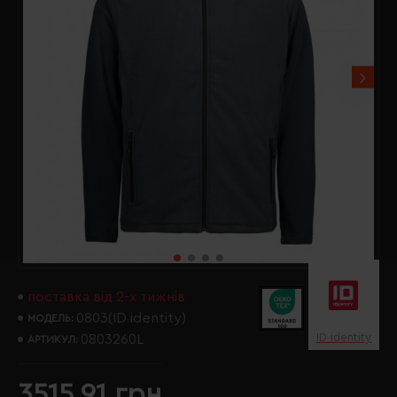
поставка від 2-х тижнів
0803(ID identity)
МОДЕЛЬ:
ID identity
0803260L
АРТИКУЛ:
3515.91 грн