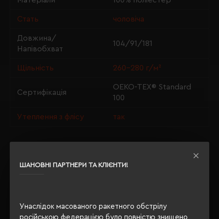
Матеріали
100% поліестер
Стать
чоловіча
Довжина/
104/91/181
Напівобхват
Щільність
260-280 г/м²
OEKO-TEX® Standard
Сертифікація
100
Утеплення з флісу
так
ОПИС
ШАНОВНІ ПАРТНЕРИ ТА КЛІЄНТИ!
ВІДГУКИ
Унаслідок масованого ракетного обстрілу
російською федерацією було повністю знищено