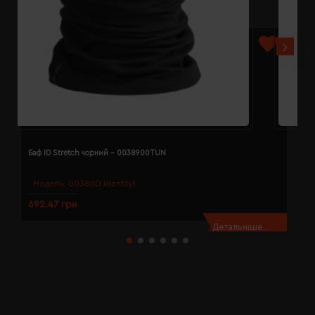
Баф ID Stretch чорний - 0038900TUN
Б
Модель:
0038(ID identity)
692.47 грн
2
Детальніше...