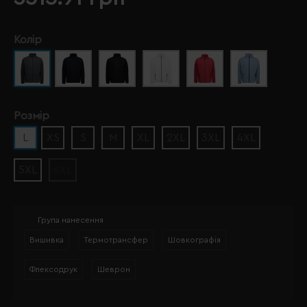
Колір
Розмір
L
XS
S
M
XL
2XL
3XL
4XL
5XL
6XL
Група нанесення
Вишивка
Термотрансфер
Шовкографія
Флексодрук
Шеврон