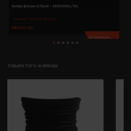
Болеро флісове ID білий - 08090012XL/3XL
Б
Модель:
0809(ID identity)
2811.00 грн
2
Детальніше...
ТОВАРИ ТОГО Ж БРЕНДУ