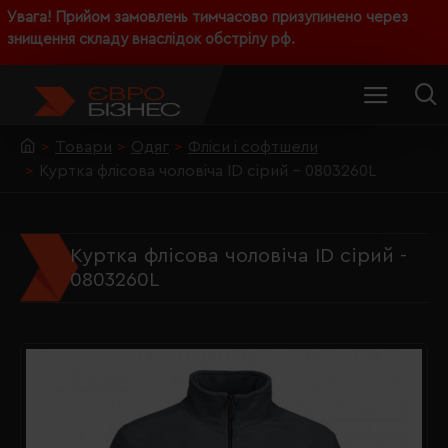
Увага! Прийом замовлень тимчасово призупинено через
знищення складу внаслідок обстрілу рф.
Товари
Одяг
Фліси і софтшели
Куртка флісова чоловіча ID сірий - 0803260L
Куртка флісова чоловіча ID сірий -
0803260L