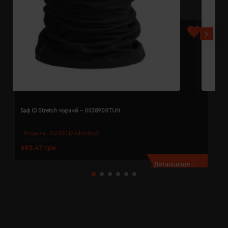
Баф ID Stretch чорний - 0038900TUN
Б
Модель:
0038(ID identity)
692.47 грн
2
Детальніше...