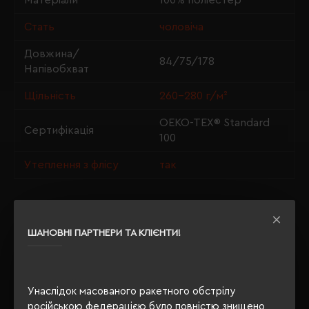
Матеріали
100% поліестер
Стать
чоловіча
Довжина/
84/75/178
Напівобхват
Щільність
260-280 г/м²
OEKO-TEX® Standard
Сертифікація
100
Утеплення з флісу
так
ОПИС
ШАНОВНІ ПАРТНЕРИ ТА КЛІЄНТИ!
ВІДГУКИ
Унаслідок масованого ракетного обстрілу
російською федерацією було повністю знищено