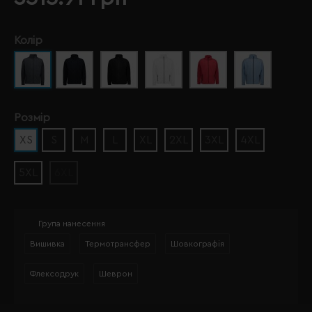
Колір
Розмір
XS
S
M
L
XL
2XL
3XL
4XL
5XL
6XL
Група нанесення
Вишивка
Термотрансфер
Шовкографія
Флексодрук
Шеврон