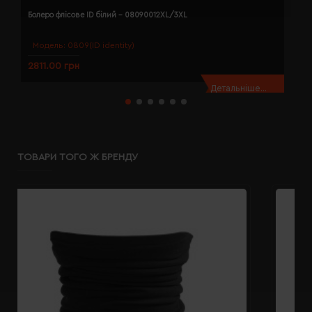
Болеро флісове ID білий - 08090012XL/3XL
Б
Модель:
0809(ID identity)
2811.00 грн
2
Детальніше...
ТОВАРИ ТОГО Ж БРЕНДУ