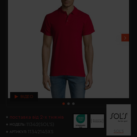
ВІДЕО
поставка від 2-х тижнів
11342(SOL’S)
МОДЕЛЬ:
SOL’S
11342145XS
АРТИКУЛ: