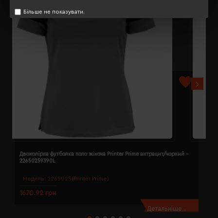
Більше не показувати.
Двоколірна футболка поло жіноча Printer Prime антрацит/чорний -
Д
22650259390L
2
Модель:
2265025(Printer Prime)
1670.92 грн
1
Детальніше...