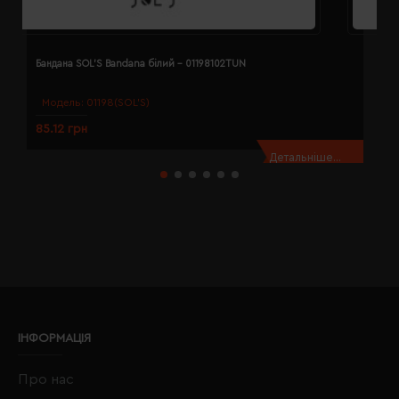
Бандана SOL'S Bandana білий - 01198102TUN
Б
Модель:
01198(SOL’S)
85.12 грн
8
Детальніше...
ІНФОРМАЦІЯ
Про нас