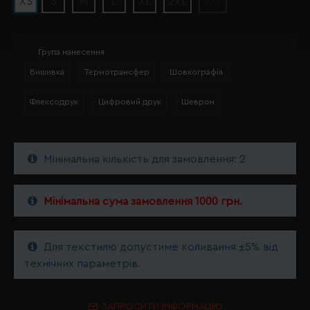
XS
S
M
L
XL
2XL
3XL
Група нанесення
Вишивка
Термотрансфер
Шовкографія
Флексодрук
Цифровий друк
Шеврон
Мінімальна кількість для замовлення: 2
Мінімальна сума замовлення 1000 грн.
Для текстилю допустиме коливання ±5% від
технічних параметрів.
ЗАПРОСИТИ ІНФОРМАЦІЮ