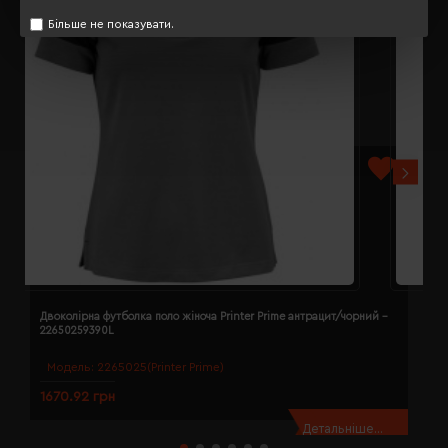
Більше не показувати.
Двоколірна футболка поло жіноча Printer Prime антрацит/чорний -
Д
22650259390L
2
Модель:
2265025(Printer Prime)
1670.92 грн
1
Детальніше...