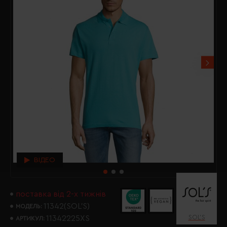
ВІДЕО
поставка від 2-х тижнів
11342(SOL’S)
МОДЕЛЬ:
SOL’S
11342225XS
АРТИКУЛ: