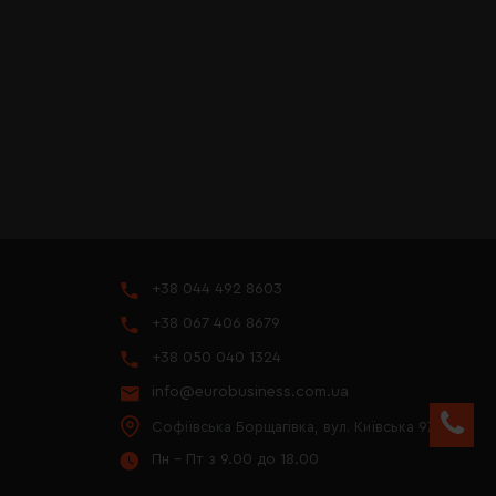
+38 044 492 8603
+38 067 406 8679
+38 050 040 1324
info@eurobusiness.com.ua
Софіївська Борщагівка, вул. Київська 97
Пн - Пт з 9.00 до 18.00