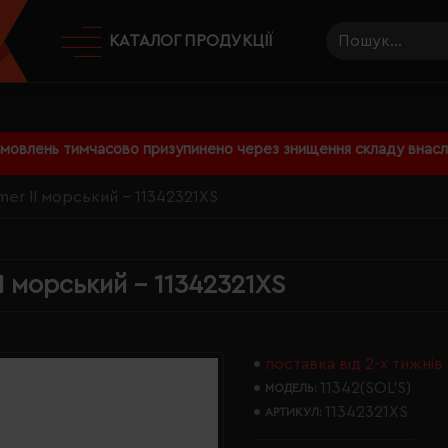
КАТАЛОГ ПРОДУКЦІЇ
амовлень тимчасово призупинено через знищення складу внаслі
er II морський - 11342321XS
 морський - 11342321XS
поставка від 2-х тижнів
11342(SOL’S)
МОДЕЛЬ:
11342321XS
АРТИКУЛ: