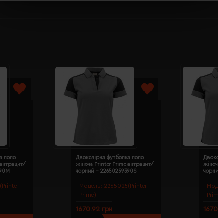
а поло
Двоколірна футболка поло
Двоко
 антрацит/
жіноча Printer Prime антрацит/
жіноч
390M
чорний - 22650259390S
чорн
Printer
Модель:
2265025(Printer
Мод
Prime)
Pri
1670.92 грн
1670