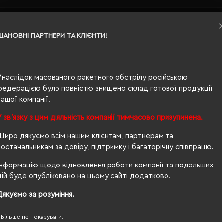
XS
ШАНОВНІ ПАРТНЕРИ ТА КЛІЄНТИ!
морський
0.15
Унаслідок масованого ракетного обстрілу російською
федерацією було повністю знищено склад готової продукції
100% бавовна
нашої компанії.
унісекс
У зв'язку з цим діяльність компанії тимчасово призупинена.
68/47
Щиро дякуємо всім нашим клієнтам, партнерам та
постачальникам за довіру, підтримку і багаторічну співпрацю.
170 г/м²
Інформацію щодо відновлення роботи компанії та подальших
прямий
дій буде опубліковано на цьому сайті додатково.
Ні
Дякуємо за розуміння.
OEKO-TEX® Standard 100, PETA-Approved Vegan
Більше не показувати.