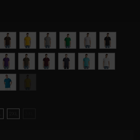
L
2XL
3XL