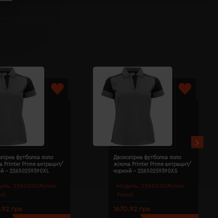
лірна футболка поло
Двоколірна футболка поло
а Printer Prime антрацит/
жіноча Printer Prime антрацит/
ий - 22650259390XL
чорний - 22650259390XS
ель:
2265025(Printer
Модель:
2265025(Printer
me)
Prime)
.92 грн
1670.92 грн