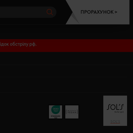
ПРОРАХУНОК >
док обстрілу рф.
SOL’S