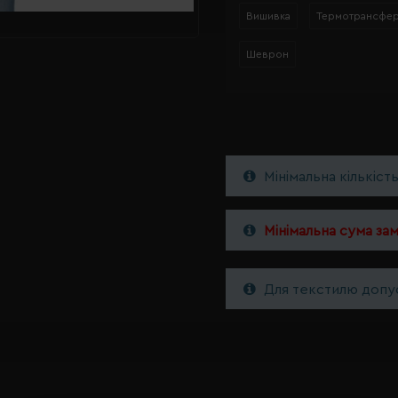
Вишивка
Термотрансфе
Шеврон
Мінімальна кількіст
Мінімальна сума за
Для текстилю допус