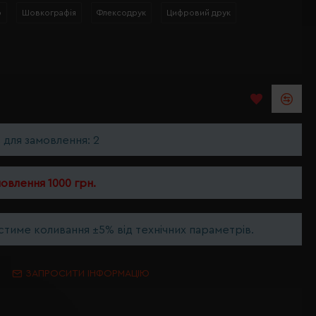
р
Шовкографія
Флексодрук
Цифровий друк
ь для замовлення: 2
мовлення 1000 грн.
тиме коливання ±5% від технічних параметрів.
ЗАПРОСИТИ ІНФОРМАЦІЮ