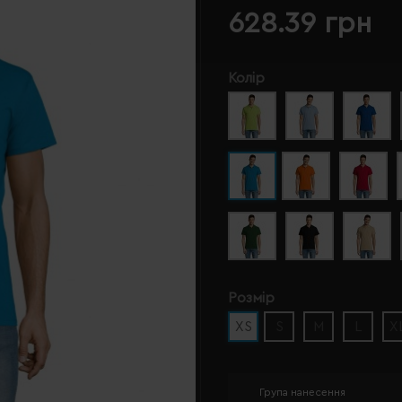
628.39 грн
Колір
Розмір
XS
S
M
L
X
Група нанесення