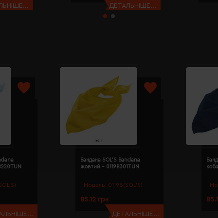
ЬНІШЕ...
ДЕТАЛЬНІШЕ...
ndana
Бандана SOL'S Bandana
Банд
98220TUN
жовтий - 01198301TUN
коба
SOL’S)
Модель:
01198(SOL’S)
Мо
85.12 грн
85.
АЛЬНІШЕ...
ДЕТАЛЬНІШЕ...