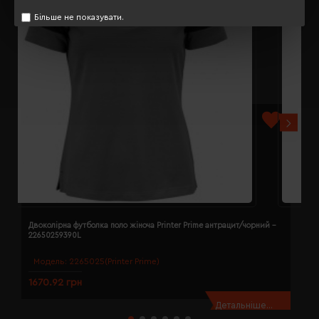
Більше не показувати.
Двоколірна футболка поло жіноча Printer Prime антрацит/чорний -
Д
22650259390L
2
Модель:
2265025(Printer Prime)
1670.92 грн
1
Детальніше...