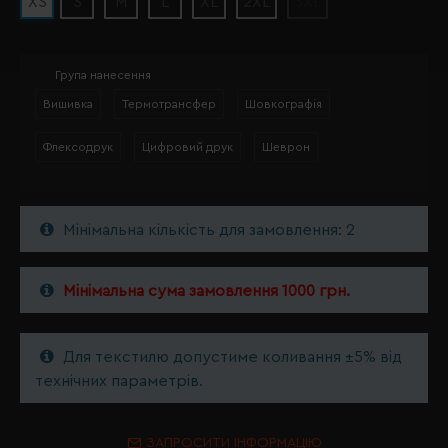
XS
S
M
L
XL
2XL
3XL
Група нанесення
Вишивка
Термотрансфер
Шовкографія
Флексодрук
Цифровий друк
Шеврон
Мінімальна кількість для замовлення: 2
Мінімальна сума замовлення 1000 грн.
Для текстилю допустиме коливання ±5% від
технічних параметрів.
ЗАПРОСИТИ ІНФОРМАЦІЮ