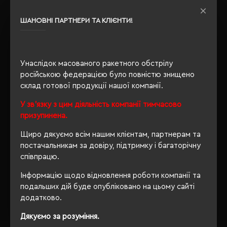
Розпакування
Ні
упаковки
ШАНОВНІ ПАРТНЕРИ ТА КЛІЄНТИ!
OEKO-TEX® Standard 100,
Сертифікація
PETA-Approved Vegan
Унаслідок масованого ракетного обстрілу
російською федерацією було повністю знищено
склад готової продукції нашої компанії.
ОПИС
У зв'язку з цим діяльність компанії тимчасово
ВІДГУКИ
призупинена.
Щиро дякуємо всім нашим клієнтам, партнерам та
постачальникам за довіру, підтримку і багаторічну
співпрацю.
РЕКОМЕНДУЄМО
Інформацію щодо відновлення роботи компанії та
подальших дій буде опубліковано на цьому сайті
додатково.
Дякуємо за розуміння.