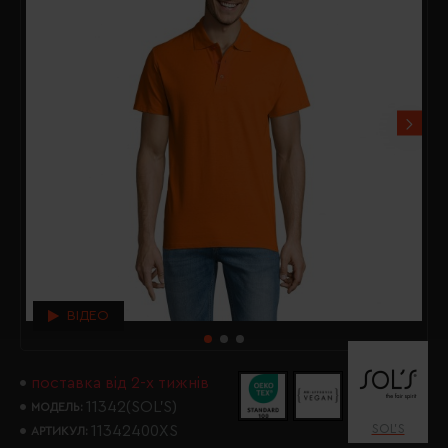
ВІДЕО
поставка від 2-х тижнів
11342(SOL’S)
МОДЕЛЬ:
SOL’S
11342400XS
АРТИКУЛ: