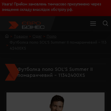
Увага! Прийом замовлень тимчасово призупинено через
знищення складу внаслідок обстрілу рф.
Товари
Одяг
Поло
Футболка поло SOL'S Summer II помаранчевий - 113
42400XS
Футболка поло SOL'S Summer II
помаранчевий - 11342400XS