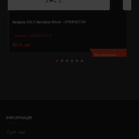
Бандана SOL'S Bandana білий - 01198102TUN
Б
Модель:
01198(SOL’S)
85.12 грн
8
Детальніше...
ІНФОРМАЦІЯ
Про нас