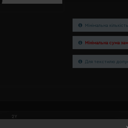
Мінімальна кількіст
Мінімальна сума за
Для текстилю допус
2Y
абсолютний білий