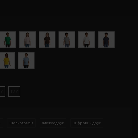
0Y
12Y
р
Шовкографія
Флексодрук
Цифровий друк