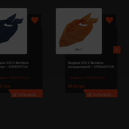
ана SOL'S Bandana
Бандана SOL'S Bandana
льт - 01198319TUN
помаранчевий - 01198400TUN
дель:
01198(SOL’S)
Модель:
01198(SOL’S)
12 грн
85.12 грн
ДЕТАЛЬНІШЕ...
ДЕТАЛЬНІШЕ...