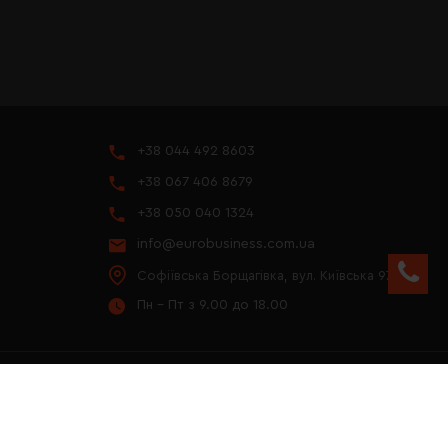
+38 044 492 8603
+38 067 406 8679
+38 050 040 1324
info@eurobusiness.com.ua
Софіївська Борщагівка, вул. Київська 97
Пн - Пт з 9.00 до 18.00