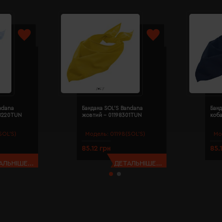
ndana
Бандана SOL'S Bandana
Банд
98220TUN
жовтий - 01198301TUN
коба
SOL’S)
Модель:
01198(SOL’S)
Мо
85.12 грн
85.
АЛЬНІШЕ...
ДЕТАЛЬНІШЕ...