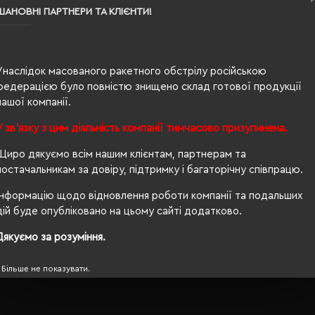
ШАНОВНІ ПАРТНЕРИ ТА КЛІЄНТИ!
100% бавовна
дитяча
Унаслідок масованого ракетного обстрілу російською
40/29
федерацією було повністю знищено склад готової продукції
нашої компанії.
190 г/м²
У зв'язку з цим діяльність компанії тимчасово призупинена.
ні
Щиро дякуємо всім нашим клієнтам, партнерам та
Прямий
постачальникам за довіру, підтримку і багаторічну співпрацю.
Нет
Інформацію щодо відновлення роботи компанії та подальших
дій буде опубліковано на цьому сайті додатково.
OEKO-TEX® Standard 100, PETA-Approved Vegan
Дякуємо за розуміння.
Більше не показувати.