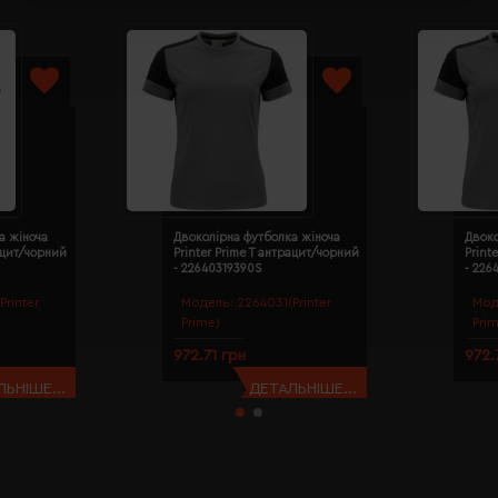
а жіноча
Двоколірна футболка жіноча
Двоко
рацит/чорний
Printer Prime T антрацит/чорний
Print
- 22640319390S
- 226
Printer
Модель:
2264031(Printer
Мод
Prime)
Pri
972.71 грн
972.
ЬНІШЕ...
ДЕТАЛЬНІШЕ...