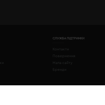
СЛУЖБА ПІДТРИМКИ
Контакти
Повернення
жки
Мапа сайту
Бренди