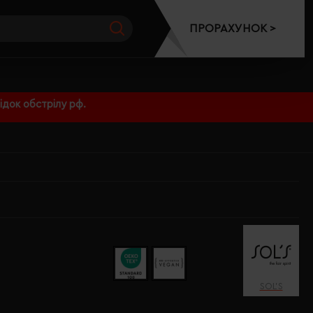
ПРОРАХУНОК >
док обстрілу рф.
SOL’S