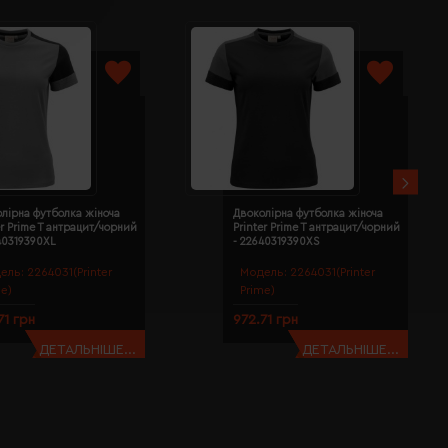
лірна футболка жіноча
Двоколірна футболка жіноча
er Prime T антрацит/чорний
Printer Prime T антрацит/чорний
40319390XL
- 22640319390XS
ель:
2264031(Printer
Модель:
2264031(Printer
me)
Prime)
71 грн
972.71 грн
ДЕТАЛЬНІШЕ...
ДЕТАЛЬНІШЕ...