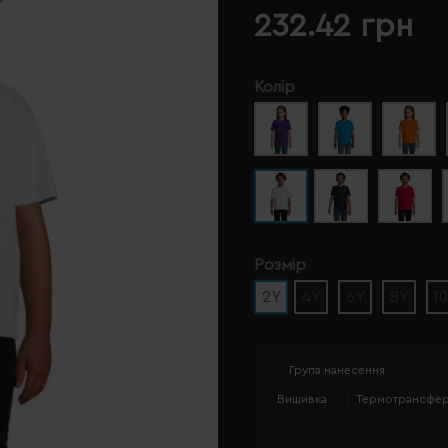
232.42 грн
Колір
Розмір
2Y
4Y
6Y
8Y
1
Група нанесення
Вишивка
Термотрансфе