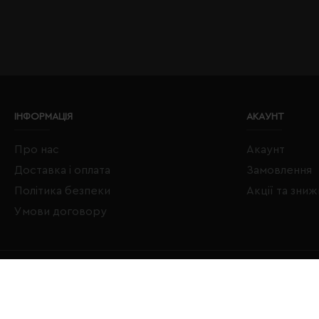
ІНФОРМАЦІЯ
АКАУНТ
Про нас
Акаунт
Доставка і оплата
Замовлення
Політика безпеки
Акції та зни
Умови договору
Copyright © 2020–2026 Євробізнес Україна All Rights Reserved