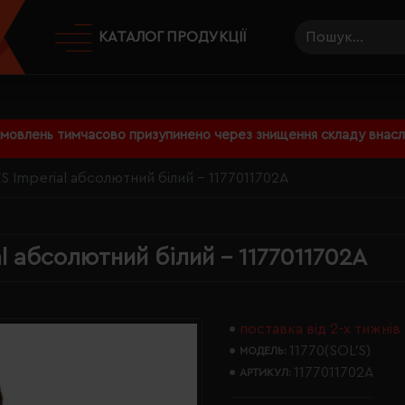
КАТАЛОГ ПРОДУКЦІЇ
амовлень тимчасово призупинено через знищення складу внаслі
S Imperial абсолютний білий - 1177011702A
l абсолютний білий - 1177011702A
поставка від 2-х тижнів
11770(SOL’S)
МОДЕЛЬ:
1177011702A
АРТИКУЛ: