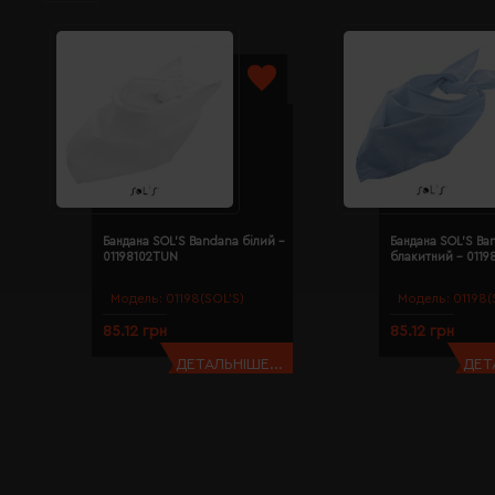
Бандана SOL'S Bandana білий -
Бандана SOL'S Ba
01198102TUN
блакитний - 011
Модель:
01198(SOL’S)
Модель:
01198(
85.12 грн
85.12 грн
ДЕТАЛЬНІШЕ...
ДЕТ