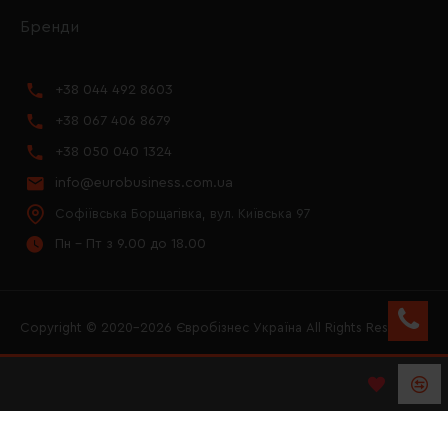
Бренди
+38 044 492 8603
+38 067 406 8679
+38 050 040 1324
info@eurobusiness.com.ua
Софіївська Борщагівка, вул. Київська 97
Пн - Пт з 9.00 до 18.00
Copyright © 2020–2026 Євробізнес Україна All Rights Reserved
FACEBOOK
INSTAGRAM
YOUTUBE
LOGO ЄВРОБІЗНЕС
УКРАЇНА