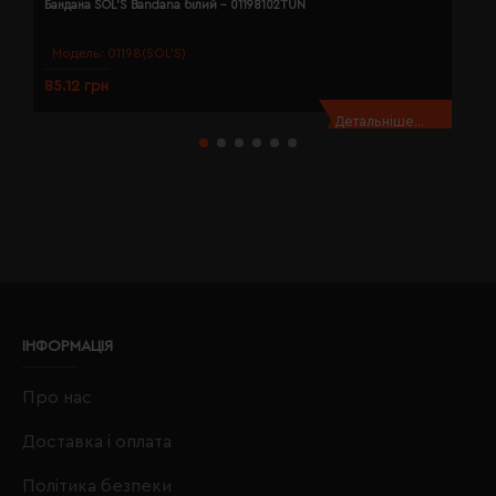
Бандана SOL'S Bandana білий - 01198102TUN
Б
Модель:
01198(SOL’S)
85.12 грн
8
Детальніше...
ІНФОРМАЦІЯ
Про нас
Доставка і оплата
Політика безпеки