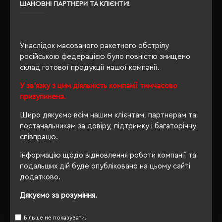
OEKO-TEX® Standard 100,
ШАНОВНІ ПАРТНЕРИ ТА КЛІЄНТИ!
Сертифікація
PETA-Approved Vegan
Унаслідок масованого ракетного обстрілу
російською федерацією було повністю знищено
ОПИС
склад готової продукції нашої компанії.
ВІДГУКИ
У зв'язку з цим діяльність компанії тимчасово
призупинена.
Щиро дякуємо всім нашим клієнтам, партнерам та
постачальникам за довіру, підтримку і багаторічну
РЕКОМЕНДУЄМО
співпрацю.
Інформацію щодо відновлення роботи компанії та
подальших дій буде опубліковано на цьому сайті
додатково.
Дякуємо за розуміння.
Більше не показувати.