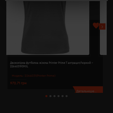
Двоколірна футболка жіноча Printer Prime T антрацит/чорний -
Д
22640319390L
2
Модель:
2264031(Printer Prime)
972.71 грн
9
Детальніше...