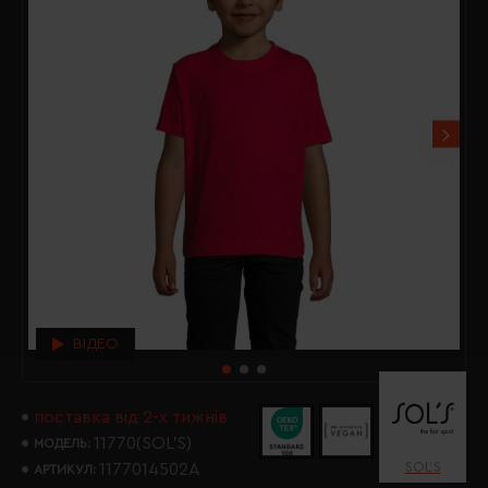
ВІДЕО
поставка від 2-х тижнів
11770(SOL’S)
МОДЕЛЬ:
SOL’S
1177014502A
АРТИКУЛ: