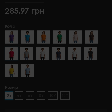
285.97 грн
Колір
Розмір
2Y
4Y
6Y
8Y
10Y
12Y