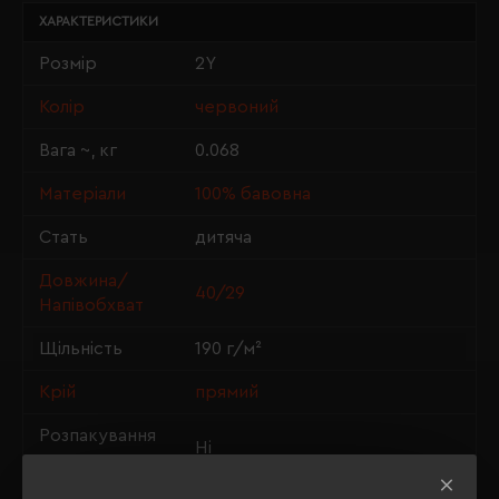
ХАРАКТЕРИСТИКИ
Розмір
2Y
Колір
червоний
Вага ~, кг
0.068
Матеріали
100% бавовна
Стать
дитяча
Довжина/
40/29
Напівобхват
Щільність
190 г/м²
Крій
прямий
Розпакування
Ні
упаковки