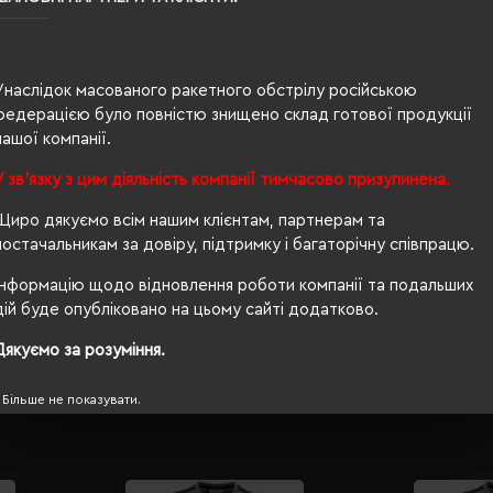
0.068
85% бавовна, 15% віскоза
Унаслідок масованого ракетного обстрілу російською
федерацією було повністю знищено склад готової продукції
дитяча
нашої компанії.
40/29
У зв'язку з цим діяльність компанії тимчасово призупинена.
190 г/м²
Щиро дякуємо всім нашим клієнтам, партнерам та
постачальникам за довіру, підтримку і багаторічну співпрацю.
Ні
Інформацію щодо відновлення роботи компанії та подальших
OEKO-TEX® Standard 100, PETA-Approved Vegan
дій буде опубліковано на цьому сайті додатково.
Дякуємо за розуміння.
Більше не показувати.