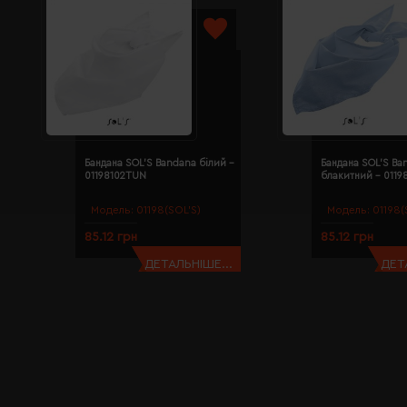
Бандана SOL'S Bandana білий -
Бандана SOL'S Ba
01198102TUN
блакитний - 011
Модель:
01198(SOL’S)
Модель:
01198(
85.12 грн
85.12 грн
ДЕТАЛЬНІШЕ...
ДЕТ