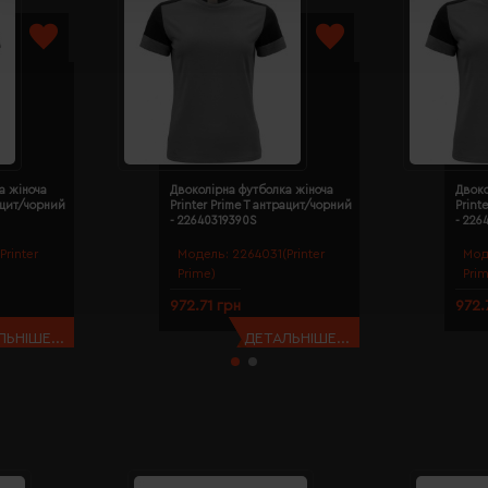
а жіноча
Двоколірна футболка жіноча
Двоко
рацит/чорний
Printer Prime T антрацит/чорний
Print
- 22640319390S
- 226
Printer
Модель:
2264031(Printer
Мод
Prime)
Pri
972.71 грн
972.
ЬНІШЕ...
ДЕТАЛЬНІШЕ...