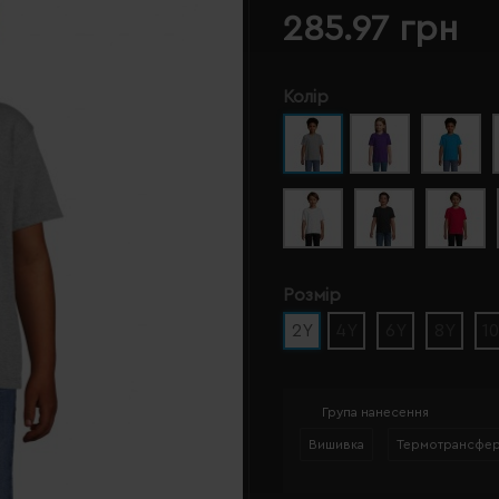
285.97 грн
Колір
Розмір
2Y
4Y
6Y
8Y
1
Група нанесення
Вишивка
Термотрансфе