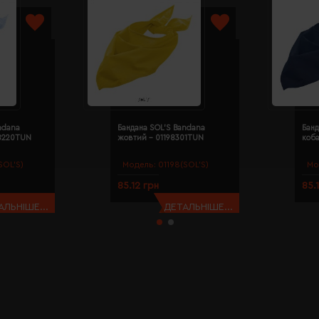
ndana
Бандана SOL'S Bandana
Банд
98220TUN
жовтий - 01198301TUN
коба
SOL’S)
Модель:
01198(SOL’S)
Мо
85.12 грн
85.
АЛЬНІШЕ...
ДЕТАЛЬНІШЕ...