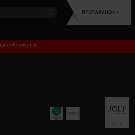
ПРОРАХУНОК >
док обстрілу рф.
SOL’S