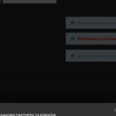
Мінімальна кількіст
Мінімальна сума за
Для текстилю допус
2Y
ШАНОВНІ ПАРТНЕРИ ТА КЛІЄНТИ!
сірий меланж