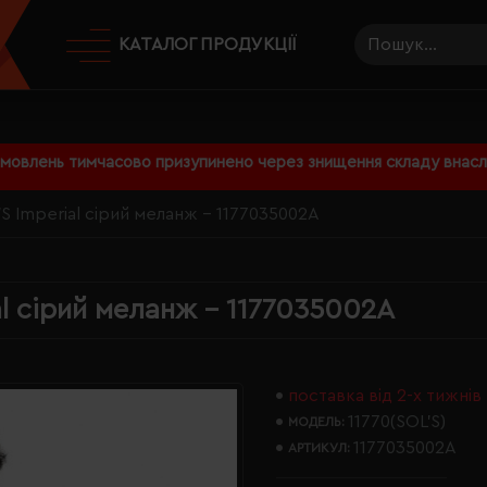
КАТАЛОГ ПРОДУКЦІЇ
амовлень тимчасово призупинено через знищення складу внаслі
S Imperial сірий меланж - 1177035002A
l сірий меланж - 1177035002A
поставка від 2-х тижнів
11770(SOL’S)
МОДЕЛЬ:
1177035002A
АРТИКУЛ: