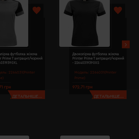
лірна футболка жіноча
Двоколірна футболка жіноча
er Prime T антрацит/чорний
Printer Prime T антрацит/чорний
40319390XL
- 22640319390XS
ель:
2264031(Printer
Модель:
2264031(Printer
me)
Prime)
71 грн
972.71 грн
ДЕТАЛЬНІШЕ...
ДЕТАЛЬНІШЕ...