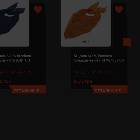
ана SOL'S Bandana
Бандана SOL'S Bandana
льт - 01198319TUN
помаранчевий - 01198400TUN
дель:
01198(SOL’S)
Модель:
01198(SOL’S)
12 грн
85.12 грн
ДЕТАЛЬНІШЕ...
ДЕТАЛЬНІШЕ...