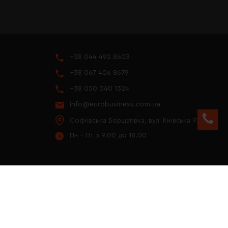
+38 044 492 8603
+38 067 406 8679
+38 050 040 1324
info@eurobusiness.com.ua
Софіївська Борщагівка, вул. Київська 97
Пн - Пт з 9.00 до 18.00
YOUTUBE
ПРЕЗЕНТАЦІЯ 