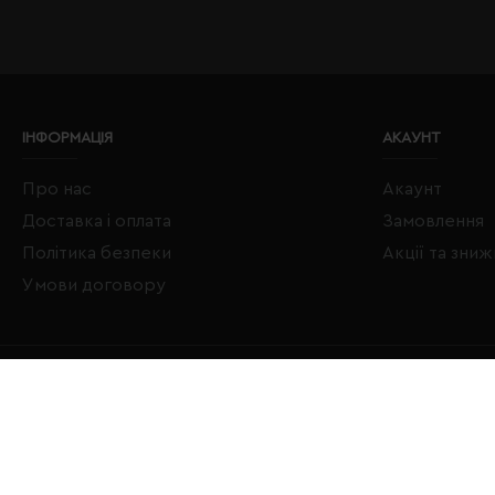
ІНФОРМАЦІЯ
АКАУНТ
Про нас
Акаунт
Доставка і оплата
Замовлення
Політика безпеки
Акції та зни
Умови договору
Copyright © 2020–2026 Євробізнес Україна All Rights Reserved