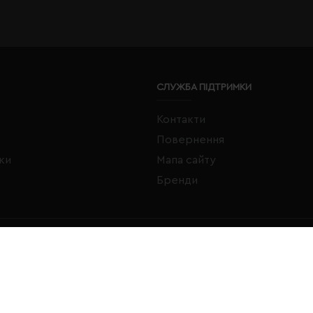
СЛУЖБА ПІДТРИМКИ
Контакти
Повернення
жки
Мапа сайту
Бренди
FACEBOOK
INSTAGRAM