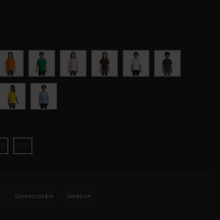
0Y
12Y
р
Шовкографія
Шеврон