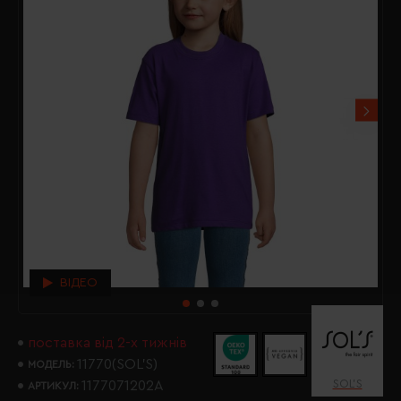
ВІДЕО
поставка від 2-х тижнів
11770(SOL’S)
МОДЕЛЬ:
SOL’S
1177071202A
АРТИКУЛ: