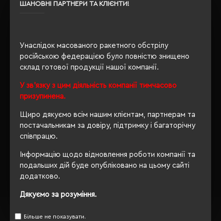
OEKO-TEX® Standard 100,
ШАНОВНІ ПАРТНЕРИ ТА КЛІЄНТИ!
Сертифікація
PETA-Approved Vegan
Унаслідок масованого ракетного обстрілу
російською федерацією було повністю знищено
ОПИС
склад готової продукції нашої компанії.
ВІДГУКИ
У зв'язку з цим діяльність компанії тимчасово
призупинена.
Щиро дякуємо всім нашим клієнтам, партнерам та
постачальникам за довіру, підтримку і багаторічну
РЕКОМЕНДУЄМО
співпрацю.
Інформацію щодо відновлення роботи компанії та
подальших дій буде опубліковано на цьому сайті
додатково.
Дякуємо за розуміння.
Більше не показувати.