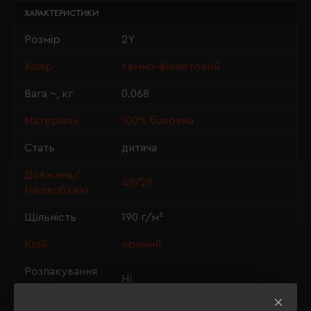
ХАРАКТЕРИСТИКИ
Розмір
2Y
Колір
темно-фіолетовий
Вага ~, кг
0.068
Матеріали
100% бавовна
Стать
дитяча
Довжина/
40/29
Напівобхват
Щільність
190 г/м²
Крій
прямий
Розпакування
Ні
упаковки