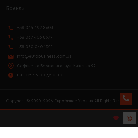
Бренди
+38 044 492 8603
+38 067 406 8679
+38 050 040 1324
info@eurobusiness.com.ua
Софіївська Борщагівка, вул. Київська 97
Пн - Пт з 9.00 до 18.00
Copyright © 2020–2026 Євробізнес Україна All Rights Reserved
FACEBOOK
INSTAGRAM
YOUTUBE
LOGO ЄВРОБІЗНЕС
УКРАЇНА