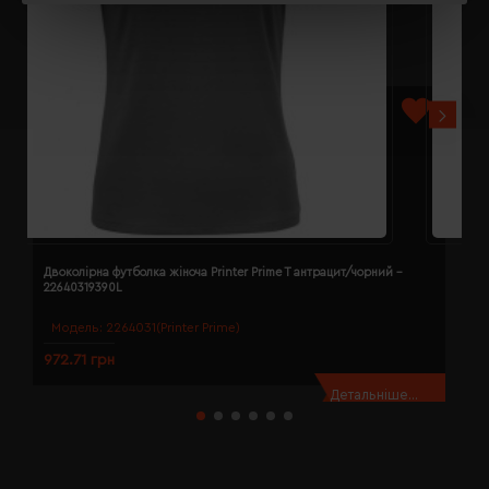
Двоколірна футболка жіноча Printer Prime T антрацит/чорний -
Д
22640319390L
2
Модель:
2264031(Printer Prime)
972.71 грн
9
Детальніше...