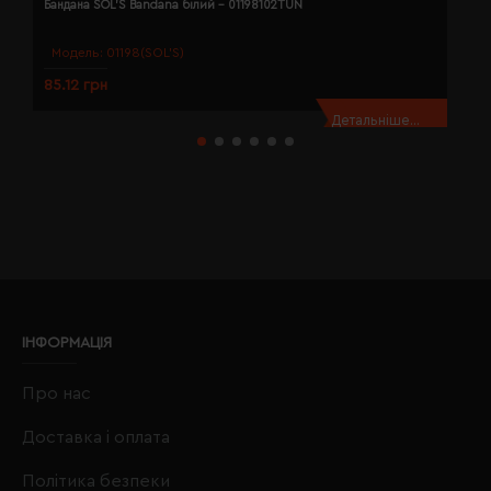
Бандана SOL'S Bandana білий - 01198102TUN
Б
Модель:
01198(SOL’S)
85.12 грн
8
Детальніше...
ІНФОРМАЦІЯ
Про нас
Доставка і оплата
Політика безпеки