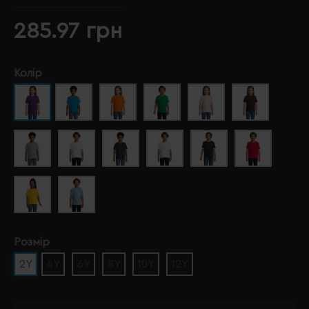
285.97 грн
Колір
Розмір
2Y
4Y
6Y
8Y
10Y
12Y