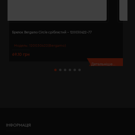
Брелок Bergamo Circle сріблястий - 120030422-77
Б
Модель:
120030422(Bergamo)
69.10 грн
7
Детальніше...
ІНФОРМАЦІЯ