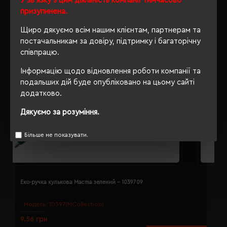
У зв'язку з цим діяльність компанії тимчасово
призупинена.
Щиро дякуємо всім нашим клієнтам, партнерам та
постачальникам за довіру, підтримку і багаторічну
співпрацю.
Інформацію щодо відновлення роботи компанії та
подальших дій буде опубліковано на цьому сайті
додатково.
Дякуємо за розуміння.
Більше не показувати.
Еко-ручка кулькова Macma зелений - 1039709
Е
Модель:
10397(MCollection)
9.56 грн
1