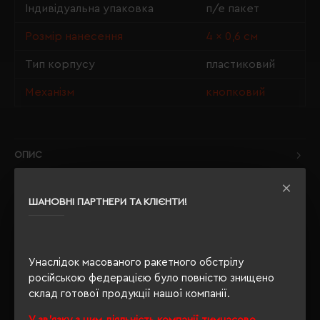
Індивідуальна упаковка
п/е пакет
Розмір нанесення
4 × 0,6 см
Тип корпусу
пластиковий
Механізм
кнопковий
ОПИС
ВІДГУКИ
ШАНОВНІ ПАРТНЕРИ ТА КЛІЄНТИ!
Унаслідок масованого ракетного обстрілу
РЕКОМЕНДУЄМО
російською федерацією було повністю знищено
склад готової продукції нашої компанії.