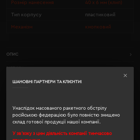
Розмір нанесення
40 х 6 мм (клип)
Тип корпусу
пластиковий
Механізм
кнопковий
ОПИС
ВІДГУКИ
ШАНОВНІ ПАРТНЕРИ ТА КЛІЄНТИ!
РЕКОМЕНДУЄМО
Унаслідок масованого ракетного обстрілу
російською федерацією було повністю знищено
склад готової продукції нашої компанії.
У зв'язку з цим діяльність компанії тимчасово