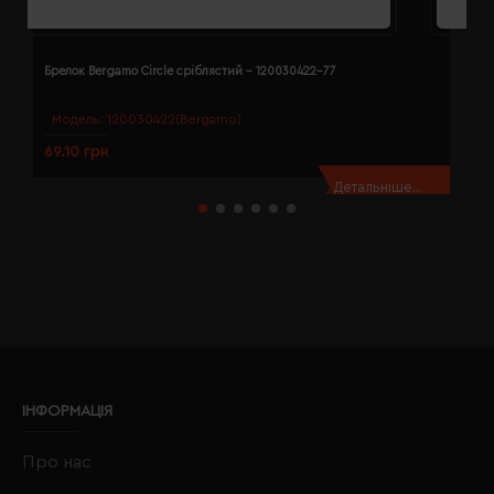
Брелок Bergamo Circle сріблястий - 120030422-77
Б
Модель:
120030422(Bergamo)
69.10 грн
7
Детальніше...
ІНФОРМАЦІЯ
Про нас