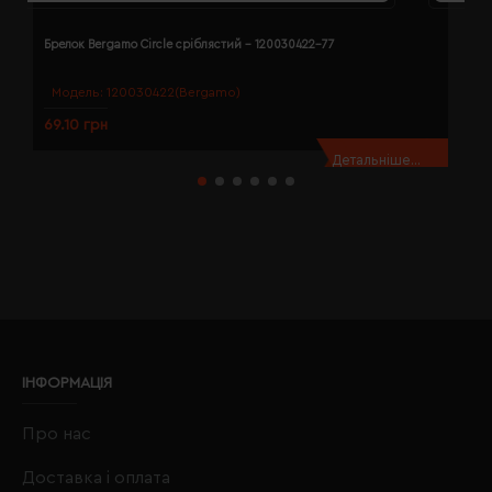
Брелок Bergamo Circle сріблястий - 120030422-77
Б
Модель:
120030422(Bergamo)
69.10 грн
7
Детальніше...
ІНФОРМАЦІЯ
Про нас
Доставка і оплата