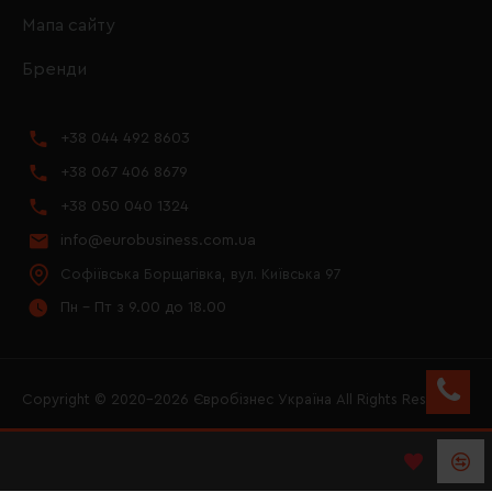
Мапа сайту
Бренди
+38 044 492 8603
+38 067 406 8679
+38 050 040 1324
info@eurobusiness.com.ua
Софіївська Борщагівка, вул. Київська 97
Пн - Пт з 9.00 до 18.00
Copyright © 2020–2026 Євробізнес Україна All Rights Reserved
FACEBOOK
INSTAGRAM
YOUTUBE
LOGO ЄВРОБІЗНЕС