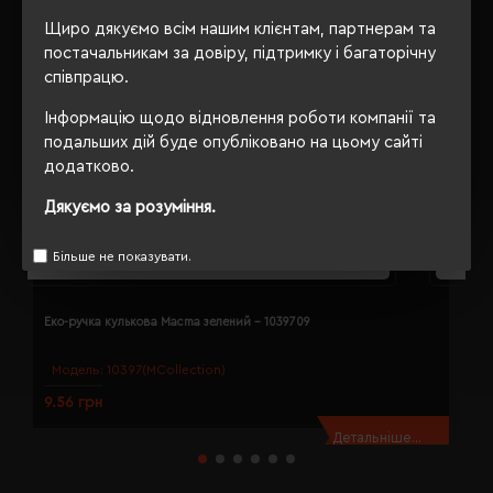
Щиро дякуємо всім нашим клієнтам, партнерам та
постачальникам за довіру, підтримку і багаторічну
співпрацю.
Інформацію щодо відновлення роботи компанії та
подальших дій буде опубліковано на цьому сайті
додатково.
Дякуємо за розуміння.
Більше не показувати.
Еко-ручка кулькова Macma зелений - 1039709
Е
Модель:
10397(MCollection)
9.56 грн
1
Детальніше...