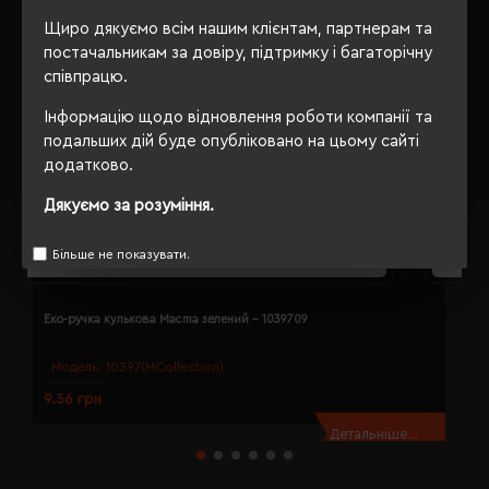
Щиро дякуємо всім нашим клієнтам, партнерам та
постачальникам за довіру, підтримку і багаторічну
співпрацю.
Інформацію щодо відновлення роботи компанії та
подальших дій буде опубліковано на цьому сайті
додатково.
Дякуємо за розуміння.
Більше не показувати.
Еко-ручка кулькова Macma зелений - 1039709
Е
Модель:
10397(MCollection)
9.56 грн
1
Детальніше...