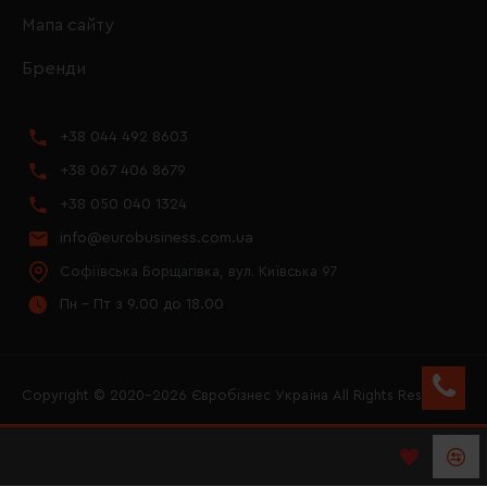
Мапа сайту
Бренди
+38 044 492 8603
+38 067 406 8679
+38 050 040 1324
info@eurobusiness.com.ua
Софіївська Борщагівка, вул. Київська 97
Пн - Пт з 9.00 до 18.00
Copyright © 2020–2026 Євробізнес Україна All Rights Reserved
FACEBOOK
INSTAGRAM
YOUTUBE
LOGO ЄВРОБІЗНЕС