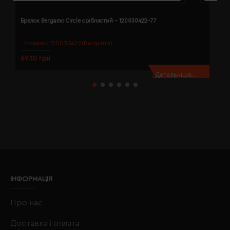
Брелок Bergamo Circle сріблястий - 120030422-77
Б
Модель:
120030422(Bergamo)
69.10 грн
7
Детальніше...
ІНФОРМАЦІЯ
Про нас
Доставка і оплата