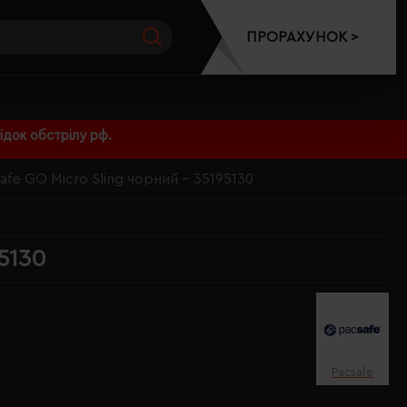
ПРОРАХУНОК >
док обстрілу рф.
afe GO Micro Sling чорний - 35195130
95130
Pacsafe