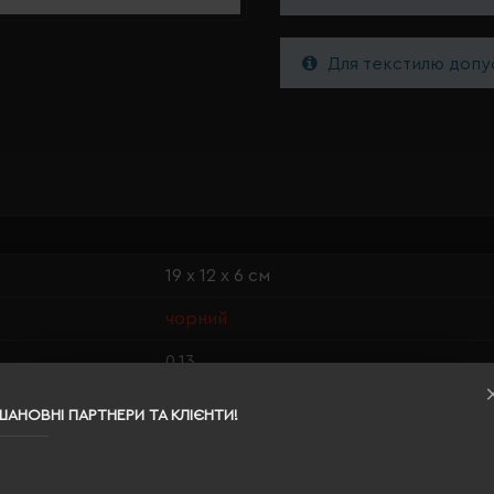
Для текстилю допус
19 х 12 х 6 см
чорний
0.13
100% перероблений поліестер
ШАНОВНІ ПАРТНЕРИ ТА КЛІЄНТИ!
1
600 г/м²