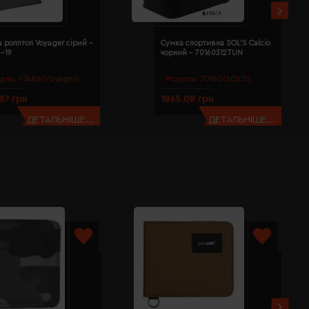
 роллтоп Voyager сірий -
Сумка спортивна SOL'S Calcio
-19
чорний - 70160312TUN
ель:
V7486(Voyager)
Модель:
70160(SOL’S)
87 грн
1865.08 грн
ДЕТАЛЬНІШЕ...
ДЕТАЛЬНІШЕ...