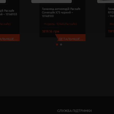
Гаманець антизлодій Pacsafe
Гама
ій Pacsafe
Coversafe X75 чорний -
RFID
ий - 10148103
10148100
- 11
Pacsafe)
Модель:
10148(Pacsafe)
Мо
1819.16 грн
119
АЛЬНІШЕ...
ДЕТАЛЬНІШЕ...
СЛУЖБА ПІДТРИМКИ