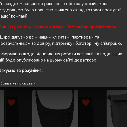
Унаслідок масованого ракетного обстрілу російською
федерацією було повністю знищено склад готової продукції
п/е пакет
нашої компанії.
8"
У зв'язку з цим діяльність компанії тимчасово призупинена.
5
Щиро дякуємо всім нашим клієнтам, партнерам та
запатентований захист, PFC free
постачальникам за довіру, підтримку і багаторічну співпрацю.
Інформацію щодо відновлення роботи компанії та подальших
дій буде опубліковано на цьому сайті додатково.
Дякуємо за розуміння.
Більше не показувати.