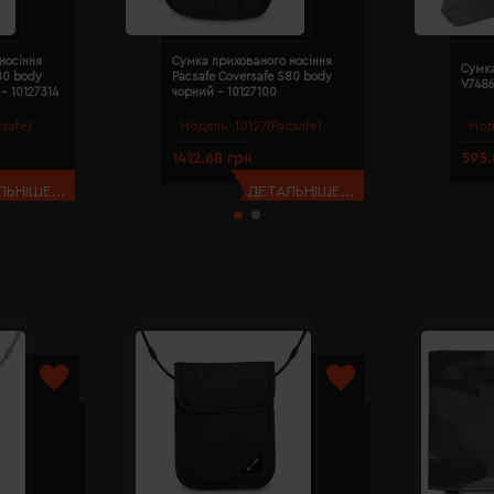
носіння
Сумка прихованого носіння
Сумка
80 body
Pacsafe Coversafe S80 body
V7486
- 10127314
чорний - 10127100
csafe)
Модель:
10127(Pacsafe)
Мод
1412.68 грн
595.
ЬНІШЕ...
ДЕТАЛЬНІШЕ...