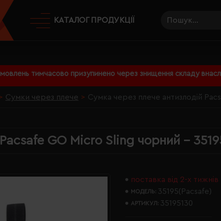
КАТАЛОГ ПРОДУКЦІЇ
амовлень тимчасово призупинено через знищення складу внаслі
Сумки через плече
Сумка через плече антизлодій Pacs
Pacsafe GO Micro Sling чорний - 351
поставка від 2-х тижнів
35195(Pacsafe)
МОДЕЛЬ:
35195130
АРТИКУЛ: