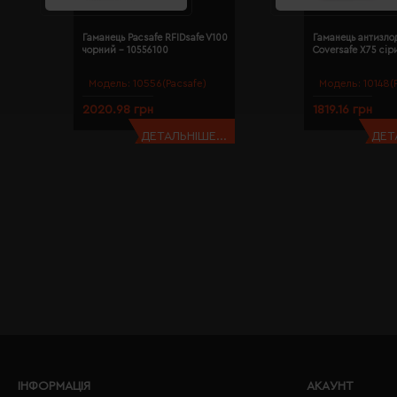
Гаманець Pacsafe RFIDsafe V100
Гаманець антизлод
чорний - 10556100
Coversafe X75 сір
Модель:
10556(Pacsafe)
Модель:
10148(
2020.98 грн
1819.16 грн
ДЕТАЛЬНІШЕ...
ДЕТ
ІНФОРМАЦІЯ
АКАУНТ