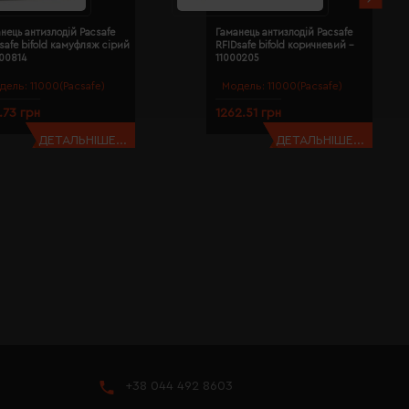
нець антизлодій Pacsafe
Гаманець антизлодій Pacsafe
safe bifold камуфляж сірий
RFIDsafe bifold коричневий -
000814
11000205
дель:
11000(Pacsafe)
Модель:
11000(Pacsafe)
1.73 грн
1262.51 грн
ДЕТАЛЬНІШЕ...
ДЕТАЛЬНІШЕ...
+38 044 492 8603