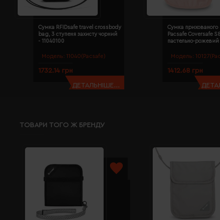
Сумка RFIDsafe travel crossbody
Сумка прихованого 
bag, 3 ступеня захисту чорний
Pacsafe Coversafe S
- 11040100
пастельно-рожевий 
Модель:
11040(Pacsafe)
Модель:
10127(Pa
1732.14 грн
1412.68 грн
ДЕТАЛЬНІШЕ...
ДЕТАЛ
ТОВАРИ ТОГО Ж БРЕНДУ