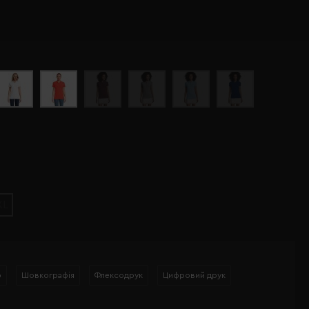
XL
р
Шовкографія
Флексодрук
Цифровий друк