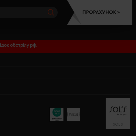
ПРОРАХУНОК >
док обстрілу рф.
S
SOL’S