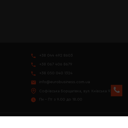
+38 044 492 8603
+38 067 406 8679
+38 050 040 1324
info@eurobusiness.com.ua
Софіївська Борщагівка, вул. Київська 97
Пн - Пт з 9.00 до 18.00