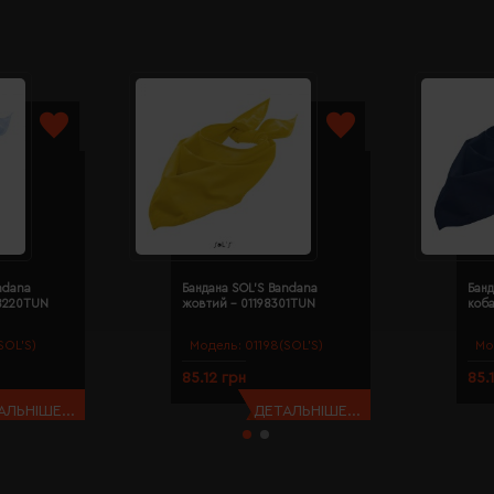
ndana
Бандана SOL'S Bandana
Банд
98220TUN
жовтий - 01198301TUN
коба
SOL’S)
Модель:
01198(SOL’S)
Мо
85.12 грн
85.
АЛЬНІШЕ...
ДЕТАЛЬНІШЕ...