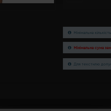
Мінімальна кількіст
Мінімальна сума за
Для текстилю допус