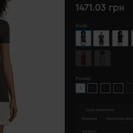
1471.03 грн
Колір
Розмір
S
M
L
XL
2
Група нанесення
Вишивка
Термотрансфе
Шеврон