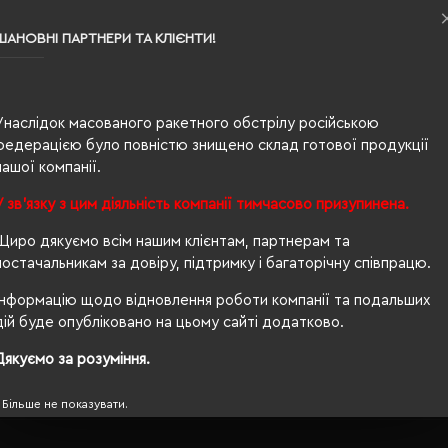
S
ШАНОВНІ ПАРТНЕРИ ТА КЛІЄНТИ!
вугільний меланж
0.144
56% бавовна, 39% поліестер, 5% еластан
Унаслідок масованого ракетного обстрілу російською
федерацією було повністю знищено склад готової продукції
жіноча
нашої компанії.
65/41
У зв'язку з цим діяльність компанії тимчасово призупинена.
220 г/м²
Щиро дякуємо всім нашим клієнтам, партнерам та
постачальникам за довіру, підтримку і багаторічну співпрацю.
приталений
Інформацію щодо відновлення роботи компанії та подальших
Так
дій буде опубліковано на цьому сайті додатково.
OEKO-TEX® Standard 100, PETA-Approved Vegan
Дякуємо за розуміння.
Більше не показувати.