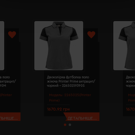
а поло
Двоколірна футболка поло
Двоко
 антрацит/
жіноча Printer Prime антрацит/
жіноч
390M
чорний - 22650259390S
чорн
Printer
Модель:
2265025(Printer
Мод
Prime)
Pri
1670.92 грн
1670
ЬНІШЕ...
ДЕТАЛЬНІШЕ...