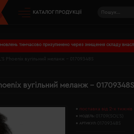
КАТАЛОГ ПРОДУКЦІЇ
амовлень тимчасово призупинено через знищення складу внаслі
'S Phoenix вугільний меланж - 01709348S
hoenix вугільний меланж - 01709348
поставка від 2-х тижнів
01709(SOL’S)
МОДЕЛЬ:
01709348S
АРТИКУЛ: