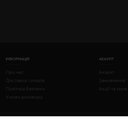
ІНФОРМАЦІЯ
АКАУНТ
Про нас
Акаунт
Доставка і оплата
Замовлення
Політика безпеки
Акції та зни
Умови договору
Copyright © 2020–2026 Євробізнес Україна All Rights Reserved