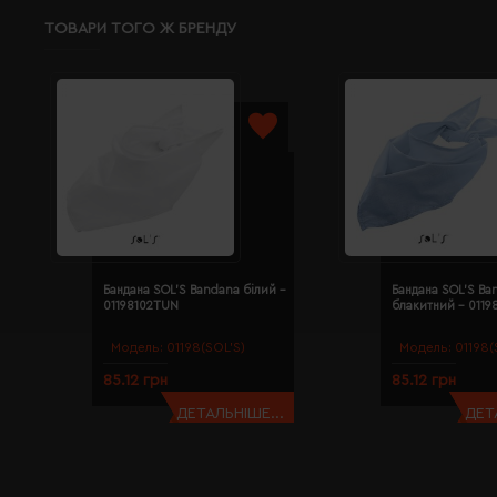
ТОВАРИ ТОГО Ж БРЕНДУ
Бандана SOL'S Bandana білий -
Бандана SOL'S Ba
01198102TUN
блакитний - 011
Модель:
01198(SOL’S)
Модель:
01198(
85.12 грн
85.12 грн
ДЕТАЛЬНІШЕ...
ДЕТ