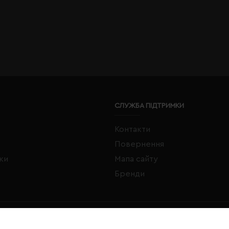
СЛУЖБА ПІДТРИМКИ
Контакти
Повернення
жки
Мапа сайту
Бренди