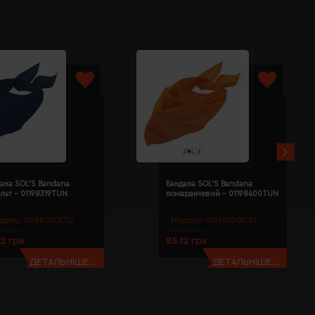
ана SOL'S Bandana
Бандана SOL'S Bandana
льт - 01198319TUN
помаранчевий - 01198400TUN
дель:
01198(SOL’S)
Модель:
01198(SOL’S)
12 грн
85.12 грн
ДЕТАЛЬНІШЕ...
ДЕТАЛЬНІШЕ...