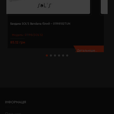
Бандана SOL'S Bandana білий - 01198102TUN
Б
Модель:
01198(SOL’S)
85.12 грн
8
Детальніше...
ІНФОРМАЦІЯ
Про нас