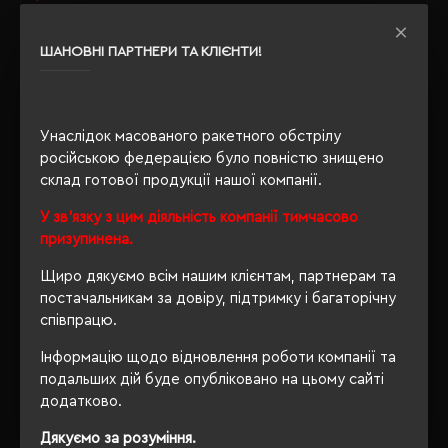
Розпакування
Ні
ШАНОВНІ ПАРТНЕРИ ТА КЛІЄНТИ!
упаковки
OEKO-TEX® Standard 100,
Сертифікація
PETA-Approved Vegan
Унаслідок масованого ракетного обстрілу
російською федерацією було повністю знищено
склад готової продукції нашої компанії.
ОПИС
У зв'язку з цим діяльність компанії тимчасово
призупинена.
ВІДГУКИ
Щиро дякуємо всім нашим клієнтам, партнерам та
постачальникам за довіру, підтримку і багаторічну
співпрацю.
РЕКОМЕНДУЄМО
Інформацію щодо відновлення роботи компанії та
подальших дій буде опубліковано на цьому сайті
додатково.
Дякуємо за розуміння.