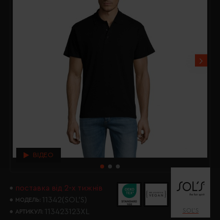
ВІДЕО
поставка від 2-х тижнів
11342(SOL’S)
МОДЕЛЬ:
SOL’S
113423123XL
АРТИКУЛ: