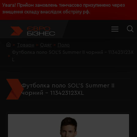
Увага! Прийом замовлень тимчасово призупинено через
знищення складу внаслідок обстрілу рф.
Товари
Одяг
Поло
Футболка поло SOL'S Summer II чорний - 113423123X
L
Футболка поло SOL'S Summer II
чорний - 113423123XL