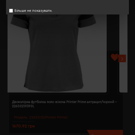
Більше не показувати.
Двоколірна футболка поло жіноча Printer Prime антрацит/чорний -
Д
22650259390L
2
Модель:
2265025(Printer Prime)
1670.92 грн
1