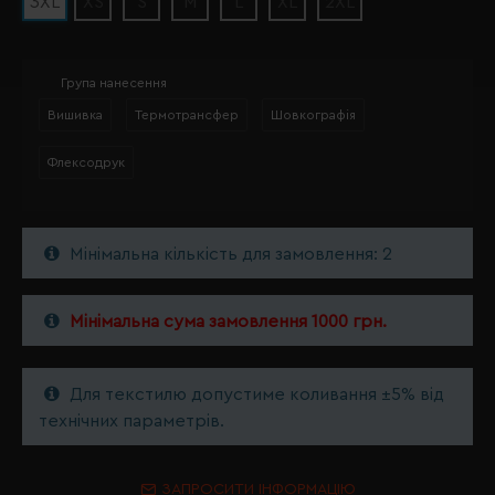
3XL
XS
S
M
L
XL
2XL
Група нанесення
Вишивка
Термотрансфер
Шовкографія
Флексодрук
Мінімальна кількість для замовлення: 2
Мінімальна сума замовлення 1000 грн.
Для текстилю допустиме коливання ±5% від
технічних параметрів.
ЗАПРОСИТИ ІНФОРМАЦІЮ