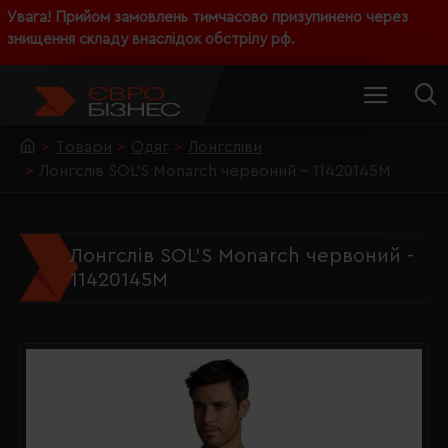
Увага! Прийом замовлень тимчасово призупинено через
знищення складу внаслідок обстрілу рф.
Товари
Одяг
Лонгсліви
Лонгслів SOL'S Monarch червоний - 11420145M
Лонгслів SOL'S Monarch червоний -
11420145M