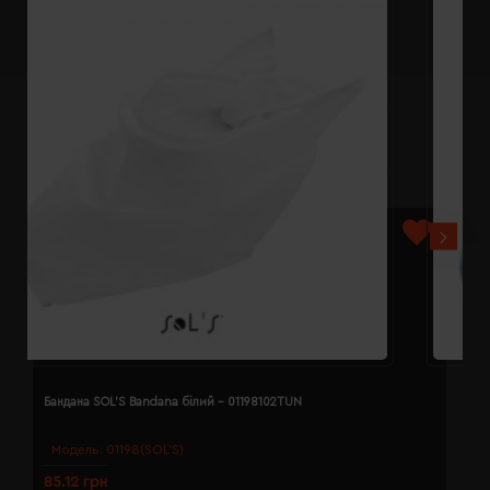
Бандана SOL'S Bandana білий - 01198102TUN
Б
Модель:
01198(SOL’S)
85.12 грн
8