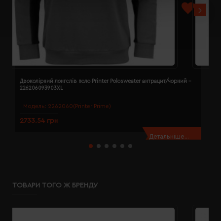
Двоколірний лонгслів поло Printer Polosweater антрацит/чорний -
Д
226206093903XL
2
Модель:
2262060(Printer Prime)
2733.54 грн
2
Детальніше...
ТОВАРИ ТОГО Ж БРЕНДУ