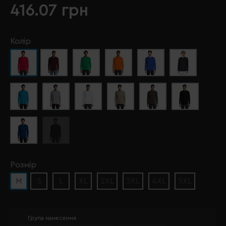
416.07 грн
Колір
Розмір
M
S
L
XL
2XL
3XL
4XL
5XL
Група нанесення