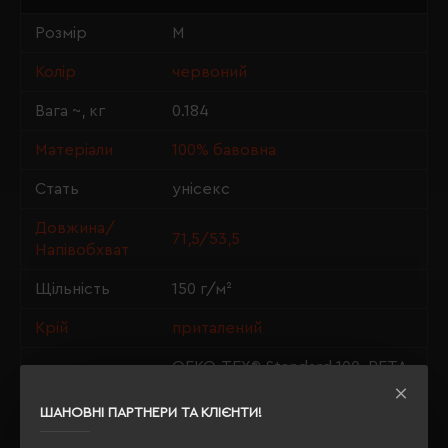
Розмір
M
Колір
червоний
Вага ~, кг
0.184
Матеріали
100% бавовна
Стать
унісекс
Довжина/
71,5/53,5
Напівобхват
Щільність
150 г/м²
Крій
приталений
OEKO-TEX® Standard 100, PETA-
Сертифікація
Approved Vegan
ШАНОВНІ ПАРТНЕРИ ТА КЛІЄНТИ!