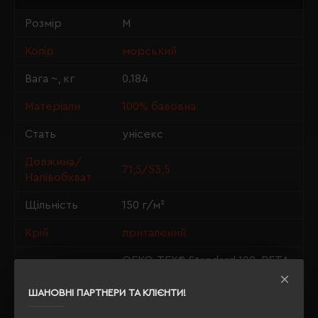
Розмір
M
Колір
морський
Вага ~, кг
0.184
Матеріали
100% бавовна
Стать
унісекс
Довжина/
71,5/53,5
Напівобхват
Щільність
150 г/м²
Крій
приталений
OEKO-TEX® Standard 100, PETA-
Сертифікація
Approved Vegan
ШАНОВНІ ПАРТНЕРИ ТА КЛІЄНТИ!