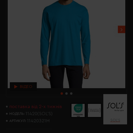
ВІДЕО
поставка від 2-х тижнів
11420(SOL’S)
МОДЕЛЬ:
SOL’S
11420321M
АРТИКУЛ: