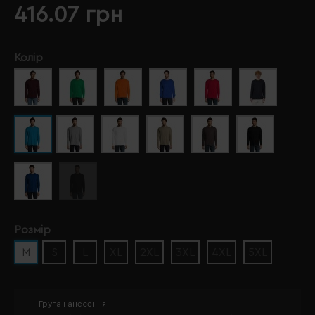
416.07 грн
Колір
Розмір
M
S
L
XL
2XL
3XL
4XL
5XL
Група нанесення