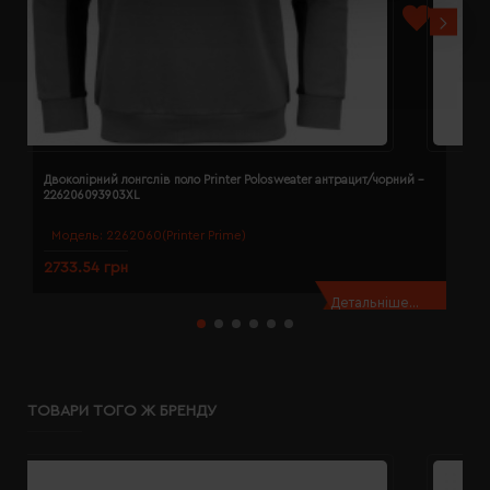
Двоколірний лонгслів поло Printer Polosweater антрацит/чорний -
Д
226206093903XL
2
Модель:
2262060(Printer Prime)
2733.54 грн
2
Детальніше...
ТОВАРИ ТОГО Ж БРЕНДУ