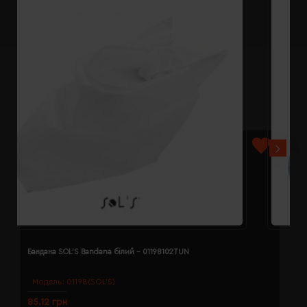
Бандана SOL'S Bandana білий - 01198102TUN
Б
Модель:
01198(SOL’S)
85.12 грн
8