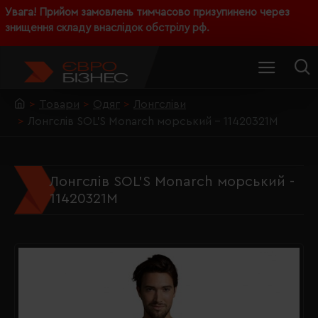
Увага! Прийом замовлень тимчасово призупинено через
знищення складу внаслідок обстрілу рф.
Товари
Одяг
Лонгсліви
Лонгслів SOL'S Monarch морський - 11420321M
Лонгслів SOL'S Monarch морський -
11420321M