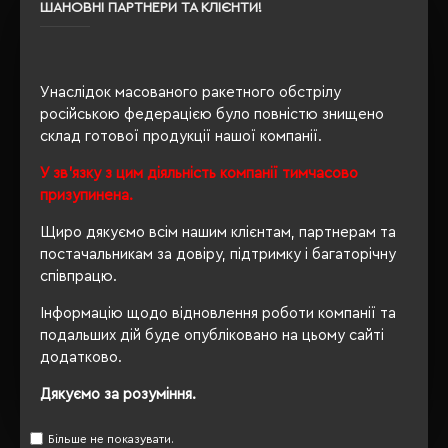
OEKO-TEX® Standard 100, PETA-
ШАНОВНІ ПАРТНЕРИ ТА КЛІЄНТИ!
Сертифікація
Approved Vegan
Унаслідок масованого ракетного обстрілу
російською федерацією було повністю знищено
ОПИС
склад готової продукції нашої компанії.
ВІДГУКИ
У зв'язку з цим діяльність компанії тимчасово
призупинена.
Щиро дякуємо всім нашим клієнтам, партнерам та
постачальникам за довіру, підтримку і багаторічну
РЕКОМЕНДУЄМО
співпрацю.
Інформацію щодо відновлення роботи компанії та
подальших дій буде опубліковано на цьому сайті
додатково.
Дякуємо за розуміння.
Більше не показувати.