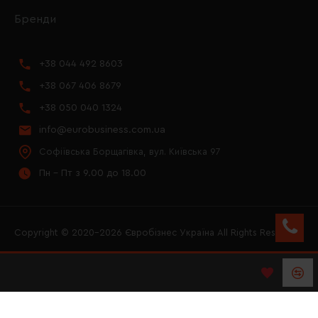
Бренди
+38 044 492 8603
+38 067 406 8679
+38 050 040 1324
info@eurobusiness.com.ua
Софіївська Борщагівка, вул. Київська 97
Пн - Пт з 9.00 до 18.00
Copyright © 2020–2026 Євробізнес Україна All Rights Reserved
FACEBOOK
INSTAGRAM
YOUTUBE
LOGO ЄВРОБІЗНЕС
УКРАЇНА