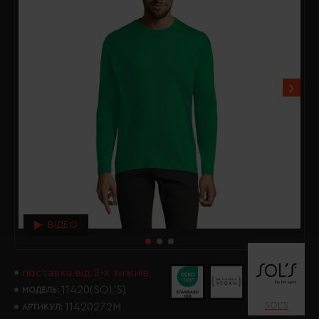
ВІДЕО
поставка від 2-х тижнів
11420(SOL’S)
МОДЕЛЬ:
SOL’S
11420272M
АРТИКУЛ: