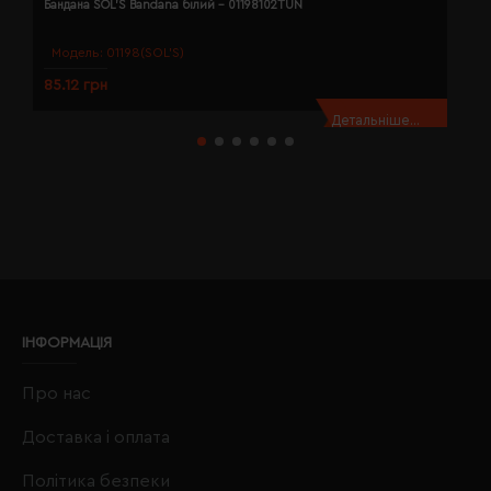
Бандана SOL'S Bandana білий - 01198102TUN
Б
Модель:
01198(SOL’S)
85.12 грн
8
Детальніше...
ІНФОРМАЦІЯ
Про нас
Доставка і оплата
Політика безпеки