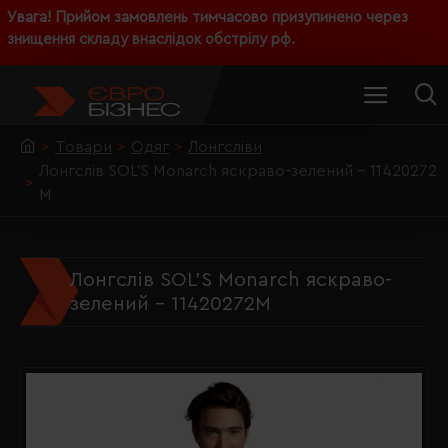
Увага! Прийом замовлень тимчасово призупинено через
знищення складу внаслідок обстрілу рф.
Товари
Одяг
Лонгсліви
Лонгслів SOL'S Monarch яскраво-зелений - 11420272
M
Лонгслів SOL'S Monarch яскраво-
зелений - 11420272M