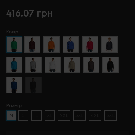
416.07 грн
Колір
Розмір
M
S
L
XL
2XL
3XL
4XL
5XL