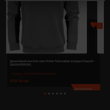
Двоколірний лонгслів поло Printer Polosweater антрацит/чорний -
Д
226206093903XL
2
Модель:
2262060(Printer Prime)
2733.54 грн
2
Детальніше...