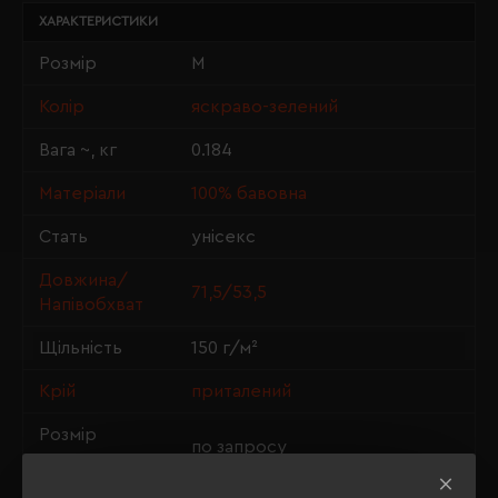
ХАРАКТЕРИСТИКИ
Розмір
M
Колір
яскраво-зелений
Вага ~, кг
0.184
Матеріали
100% бавовна
Стать
унісекс
Довжина/
71,5/53,5
Напівобхват
Щільність
150 г/м²
Крій
приталений
Розмір
по запросу
нанесення