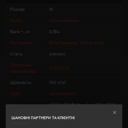
Розмір
M
Колір
сірий меланж
Вага ~, кг
0.184
Матеріали
85% бавовна, 15% віскоза
Стать
унісекс
Довжина/
71,5/53,5
Напівобхват
Щільність
150 г/м²
Крій
приталений
OEKO-TEX® Standard 100, PETA-
Сертифікація
Approved Vegan
ШАНОВНІ ПАРТНЕРИ ТА КЛІЄНТИ!