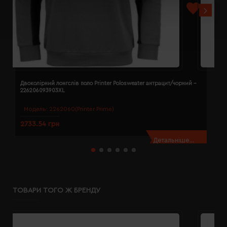
Двоколірний лонгслів поло Printer Polosweater антрацит/чорний -
Д
226206093903XL
2
Модель:
2262060(Printer Prime)
2733.54 грн
2
Детальніше...
ТОВАРИ ТОГО Ж БРЕНДУ