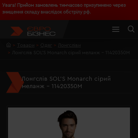
Увага! Прийом замовлень тимчасово призупинено через
знищення складу внаслідок обстрілу рф.
Товари
Одяг
Лонгсліви
Лонгслів SOL'S Monarch сірий меланж - 11420350M
Лонгслів SOL'S Monarch сірий
меланж - 11420350M