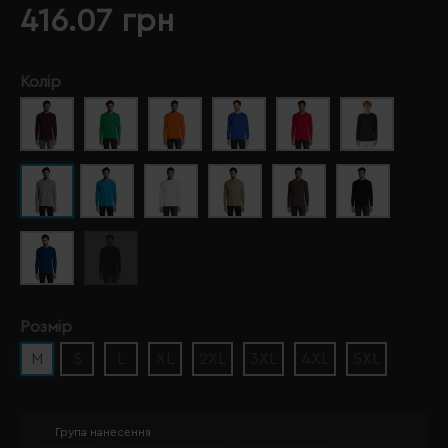
416.07 грн
Колір
Розмір
M
S
L
XL
2XL
3XL
4XL
5XL
Група нанесення