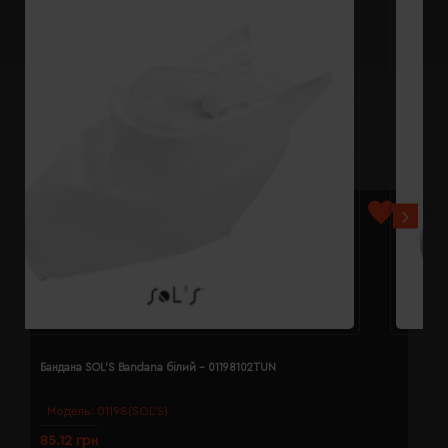
Бандана SOL'S Bandana білий - 01198102TUN
Б
Модель:
01198(SOL’S)
85.12 грн
8