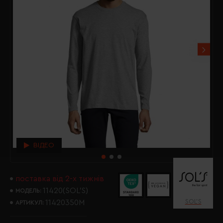
ВІДЕО
поставка від 2-х тижнів
11420(SOL’S)
МОДЕЛЬ:
SOL’S
11420350M
АРТИКУЛ: