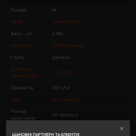
Розмір
M
Колір
темно-сірий
Вага ~, кг
0.184
Матеріали
100% бавовна
Стать
унісекс
Довжина/
71,5/53,5
Напівобхват
Щільність
150 г/м²
Крій
приталений
Розмір
по запросу
нанесення
OEKO-TEX® Standard 100, PETA-
Сертифікація
ШАНОВНІ ПАРТНЕРИ ТА КЛІЄНТИ!