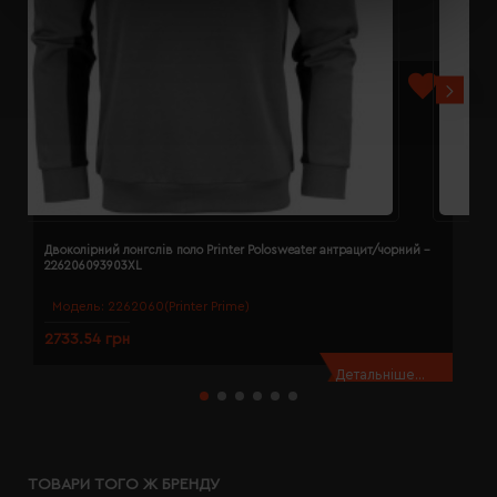
Двоколірний лонгслів поло Printer Polosweater антрацит/чорний -
Д
226206093903XL
2
Модель:
2262060(Printer Prime)
2733.54 грн
2
Детальніше...
ТОВАРИ ТОГО Ж БРЕНДУ