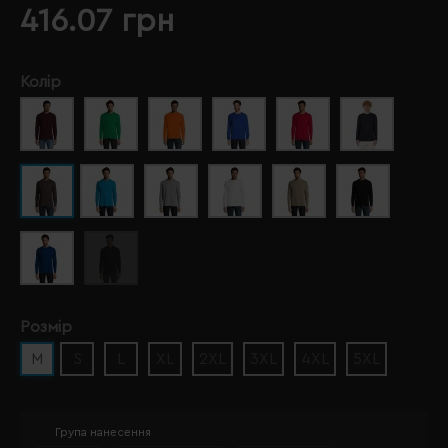
416.07 грн
Колір
Розмір
M
S
L
XL
2XL
3XL
4XL
5XL
Група нанесення