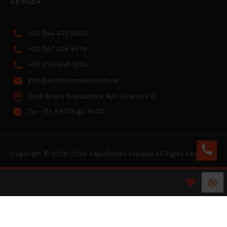
Бренди
+38 044 492 8603
+38 067 406 8679
+38 050 040 1324
info@eurobusiness.com.ua
Софіївська Борщагівка, вул. Київська 97
Пн - Пт з 9.00 до 18.00
Copyright © 2020–2026 Євробізнес Україна All Rights Reserved
FACEBOOK
INSTAGRAM
YOUTUBE
LOGO ЄВРОБІЗНЕС
УКРАЇНА