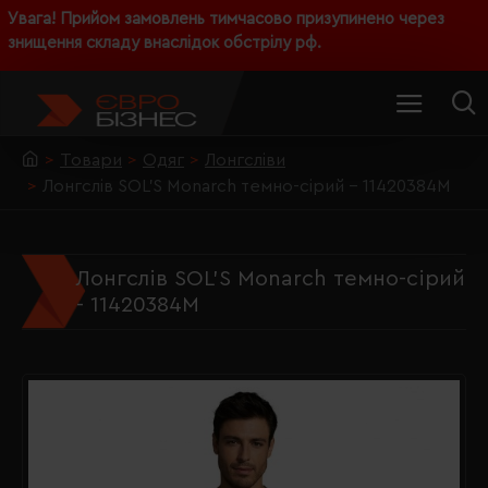
Увага! Прийом замовлень тимчасово призупинено через
знищення складу внаслідок обстрілу рф.
Товари
Одяг
Лонгсліви
Лонгслів SOL'S Monarch темно-сірий - 11420384M
Лонгслів SOL'S Monarch темно-сірий
- 11420384M