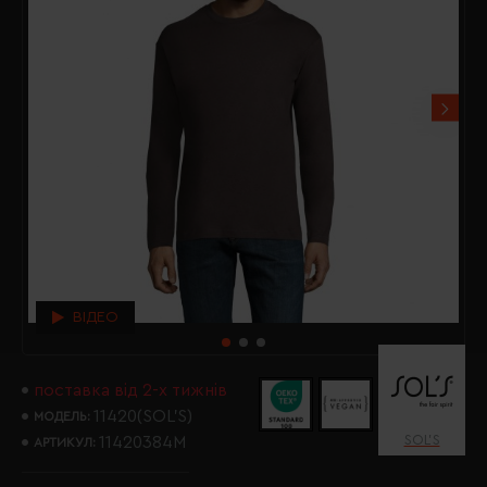
ВІДЕО
поставка від 2-х тижнів
11420(SOL’S)
МОДЕЛЬ:
SOL’S
11420384M
АРТИКУЛ: