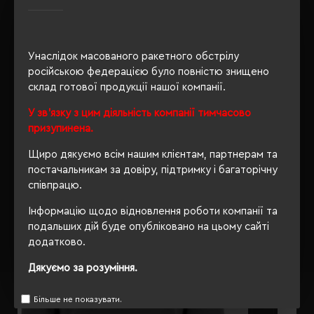
Approved Vegan
Унаслідок масованого ракетного обстрілу
ОПИС
російською федерацією було повністю знищено
склад готової продукції нашої компанії.
ВІДГУКИ
У зв'язку з цим діяльність компанії тимчасово
призупинена.
Щиро дякуємо всім нашим клієнтам, партнерам та
РЕКОМЕНДУЄМО
постачальникам за довіру, підтримку і багаторічну
співпрацю.
Інформацію щодо відновлення роботи компанії та
подальших дій буде опубліковано на цьому сайті
додатково.
Дякуємо за розуміння.
Більше не показувати.