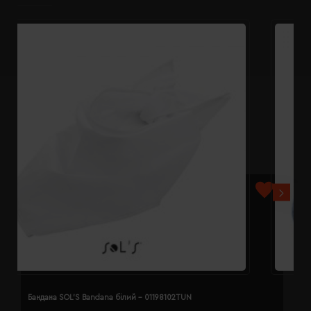
Бандана SOL'S Bandana білий - 01198102TUN
Б