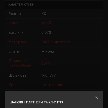
ХАРАКТЕРИСТИКИ
Розмір
XS
Колір
білий
Вага ~, кг
0.072
Матеріали
100% поліестер
Стать
жіноча
Довжина/
60/41
Напівобхват
Щільність
140 г/м²
Крій
приталений
OEKO-TEX® Standard 100, PETA-
Сертифікація
Approved Vegan
ШАНОВНІ ПАРТНЕРИ ТА КЛІЄНТИ!