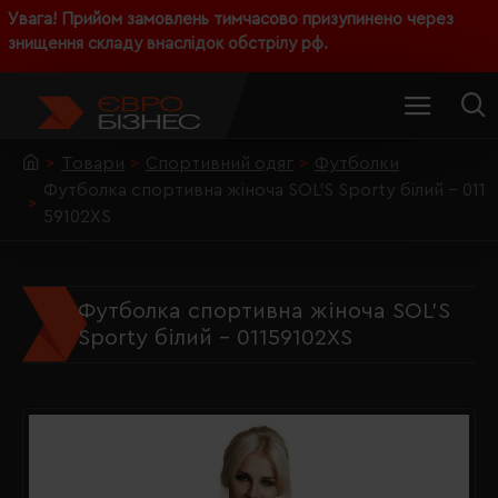
Увага! Прийом замовлень тимчасово призупинено через
знищення складу внаслідок обстрілу рф.
Товари
Спортивний одяг
Футболки
Футболка спортивна жіноча SOL'S Sporty білий - 011
59102XS
Футболка спортивна жіноча SOL'S
Sporty білий - 01159102XS