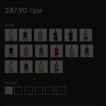
287.90 грн
Колір
Розмір
XS
S
M
L
XL
2XL