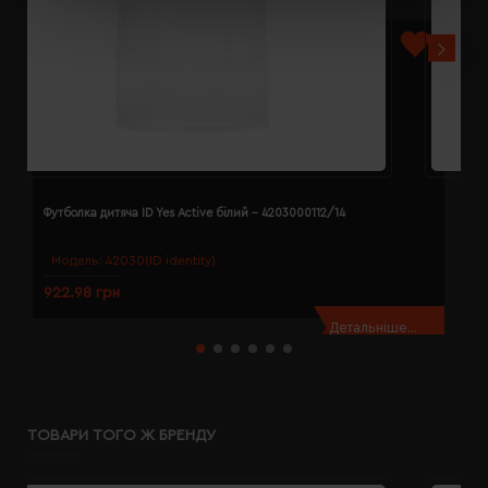
Футболка дитяча ID Yes Active білий - 4203000112/14
Ф
Модель:
42030(ID identity)
922.98 грн
9
Детальніше...
ТОВАРИ ТОГО Ж БРЕНДУ