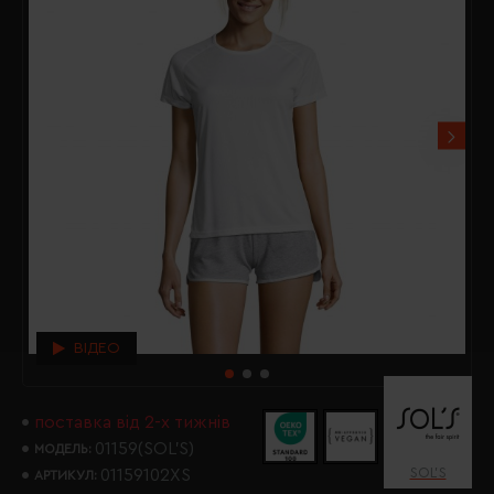
ВІДЕО
поставка від 2-х тижнів
01159(SOL’S)
МОДЕЛЬ:
SOL’S
01159102XS
АРТИКУЛ: