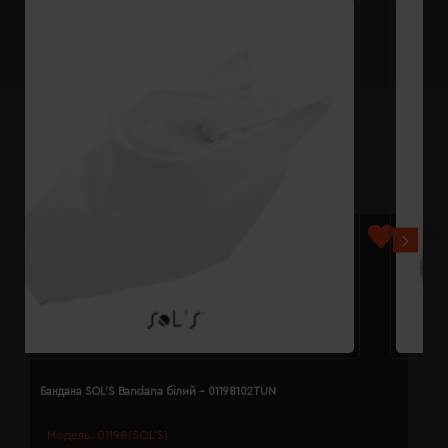
Бандана SOL'S Bandana білий - 01198102TUN
Б
Модель:
01198(SOL’S)