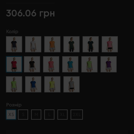
306.06 грн
Колір
Розмір
XS
S
M
L
XL
2XL