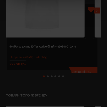
Футболка дитяча ID Yes Active білий - 4203000112/14
Ф
Модель:
42030(ID identity)
922.98 грн
9
Детальніше...
ТОВАРИ ТОГО Ж БРЕНДУ