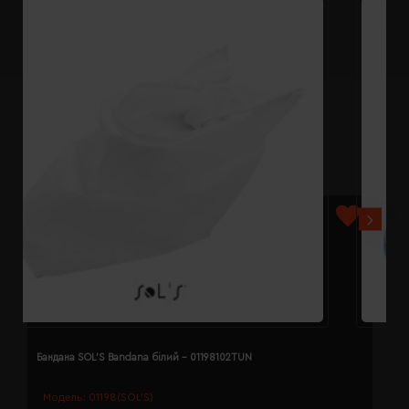
Бандана SOL'S Bandana білий - 01198102TUN
Б
Модель:
01198(SOL’S)