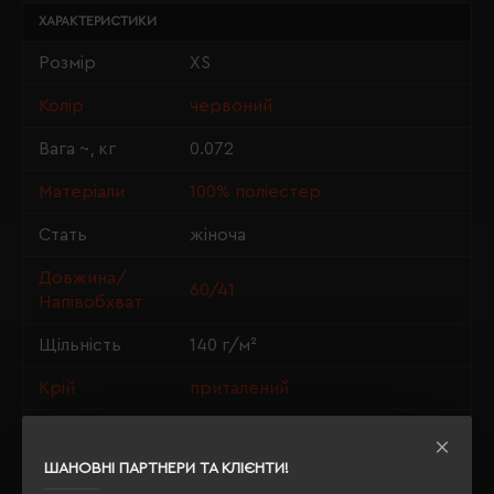
ХАРАКТЕРИСТИКИ
Розмір
XS
Колір
червоний
Вага ~, кг
0.072
Матеріали
100% поліестер
Стать
жіноча
Довжина/
60/41
Напівобхват
Щільність
140 г/м²
Крій
приталений
OEKO-TEX® Standard 100, PETA-
Сертифікація
Approved Vegan
ШАНОВНІ ПАРТНЕРИ ТА КЛІЄНТИ!