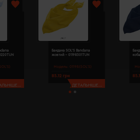
ndana
Бандана SOL'S Bandana
Банд
98220TUN
жовтий - 01198301TUN
коба
SOL’S)
Модель:
01198(SOL’S)
Мо
85.12 грн
85.
АЛЬНІШЕ...
ДЕТАЛЬНІШЕ...