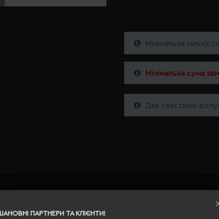
Мінімальна кількіст
Мінімальна сума за
Для текстилю допус
XS
ШАНОВНІ ПАРТНЕРИ ТА КЛІЄНТИ!
яскраво-синій