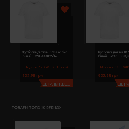
Футболка дитяча ID Yes Active
Футболка дитяча ID Y
білий - 4203000112/14
білий - 420300014/
Модель:
42030(ID identity)
Модель:
42030(ID
922.98 грн
922.98 грн
ДЕТАЛЬНІШЕ...
ДЕТАЛ
ТОВАРИ ТОГО Ж БРЕНДУ