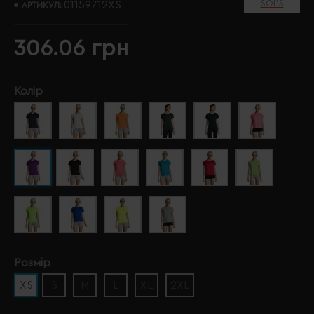
SOL’S
01159712XS
АРТИКУЛ:
306.06 грн
Колір
Розмір
XS
S
M
L
XL
2XL