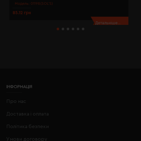
Модель:
01198(SOL’S)
85.12 грн
8
Детальніше...
ІНФОРМАЦІЯ
Про нас
Доставка і оплата
Політика безпеки
Умови договору