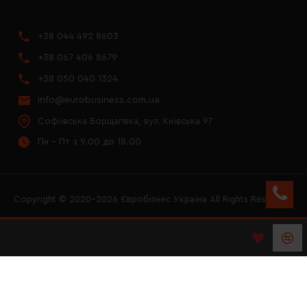
+38 044 492 8603
+38 067 406 8679
+38 050 040 1324
info@eurobusiness.com.ua
Софіївська Борщагівка, вул. Київська 97
Пн - Пт з 9.00 до 18.00
Copyright © 2020–2026 Євробізнес Україна All Rights Reserved
FACEBOOK
INSTAGRAM
YOUTUBE
LOGO ЄВРОБІЗНЕС
УКРАЇНА