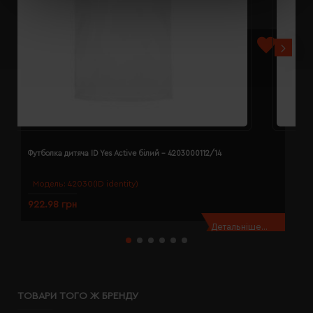
Футболка дитяча ID Yes Active білий - 4203000112/14
Ф
Модель:
42030(ID identity)
922.98 грн
9
Детальніше...
ТОВАРИ ТОГО Ж БРЕНДУ