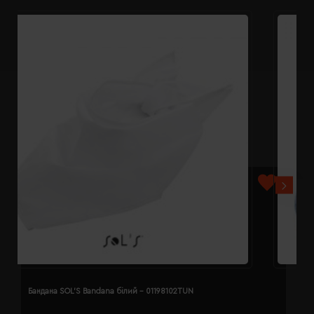
Бандана SOL'S Bandana білий - 01198102TUN
Б