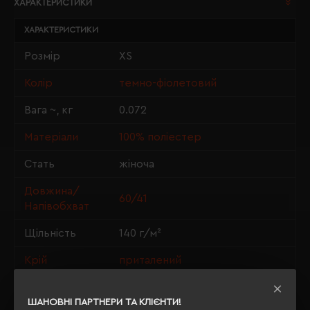
ХАРАКТЕРИСТИКИ
ХАРАКТЕРИСТИКИ
Розмір
XS
Колір
темно-фіолетовий
Вага ~, кг
0.072
Матеріали
100% поліестер
Стать
жіноча
Довжина/
60/41
Напівобхват
Щільність
140 г/м²
Крій
приталений
OEKO-TEX® Standard 100, PETA-
Сертифікація
Approved Vegan
ШАНОВНІ ПАРТНЕРИ ТА КЛІЄНТИ!