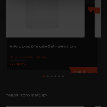
Футболка дитяча ID Yes Active білий - 4203000112/14
Ф
Модель:
42030(ID identity)
922.98 грн
9
Детальніше...
ТОВАРИ ТОГО Ж БРЕНДУ