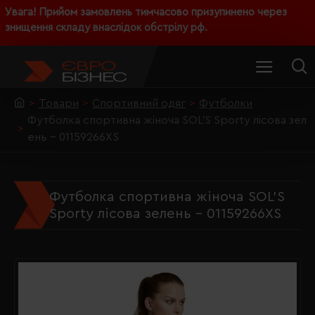
Увага! Прийом замовлень тимчасово призупинено через
знищення складу внаслідок обстрілу рф.
Товари
Спортивний одяг
Футболки
Футболка спортивна жіноча SOL'S Sporty лісова зел
ень - 01159266XS
Футболка спортивна жіноча SOL'S
Sporty лісова зелень - 01159266XS