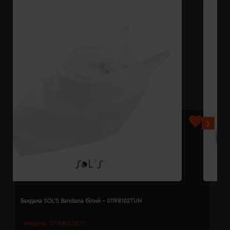
Бандана SOL'S Bandana білий - 01198102TUN
Б
Модель:
01198(SOL’S)