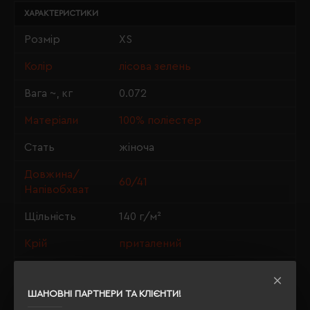
ХАРАКТЕРИСТИКИ
Розмір
XS
Колір
лісова зелень
Вага ~, кг
0.072
Матеріали
100% поліестер
Стать
жіноча
Довжина/
60/41
Напівобхват
Щільність
140 г/м²
Крій
приталений
OEKO-TEX® Standard 100, PETA-
Сертифікація
Approved Vegan
ШАНОВНІ ПАРТНЕРИ ТА КЛІЄНТИ!