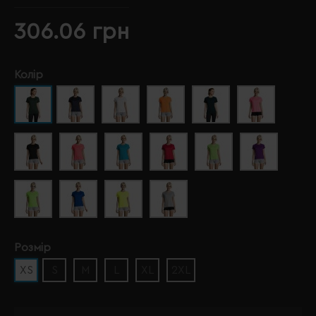
306.06 грн
Колір
Розмір
XS
S
M
L
XL
2XL