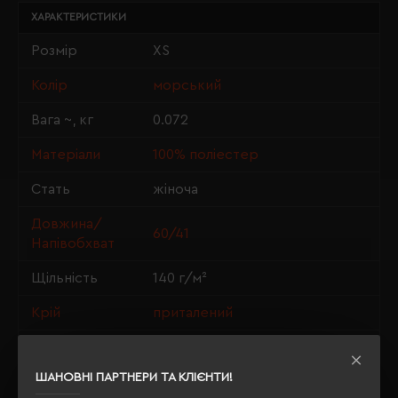
ХАРАКТЕРИСТИКИ
Розмір
XS
Колір
морський
Вага ~, кг
0.072
Матеріали
100% поліестер
Стать
жіноча
Довжина/
60/41
Напівобхват
Щільність
140 г/м²
Крій
приталений
OEKO-TEX® Standard 100, PETA-
Сертифікація
Approved Vegan
ШАНОВНІ ПАРТНЕРИ ТА КЛІЄНТИ!