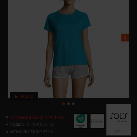
ВІДЕО
поставка від 2-х тижнів
01159(SOL’S)
МОДЕЛЬ:
SOL’S
01159321XS
АРТИКУЛ: