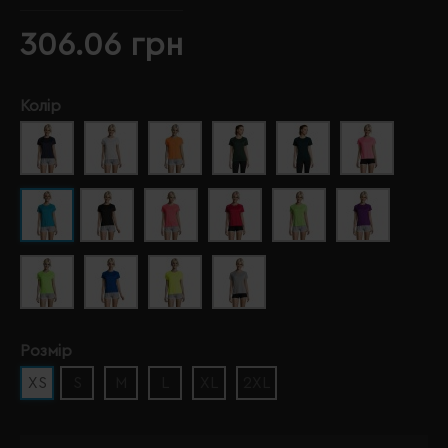
306.06 грн
Колір
Розмір
XS
S
M
L
XL
2XL