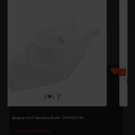
Бандана SOL'S Bandana білий - 01198102TUN
Б
Модель:
01198(SOL’S)