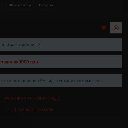
р
Шовкографія
Шеврон
ь для замовлення: 2
мовлення 1000 грн.
тиме коливання ±5% від технічних параметрів.
ЗАПРОСИТИ ІНФОРМАЦІЮ
ТАБЛИЦЯ РОЗМІРІВ