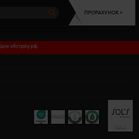
ПРОРАХУНОК >
док обстрілу рф.
SOL’S