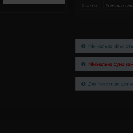
Вишивка
Термотрансфе
Мінімальна кількіст
Мінімальна сума за
Для текстилю допус