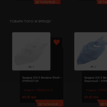
ДЕТАЛЬНІШЕ...
ДЕТАЛ
ТОВАРИ ТОГО Ж БРЕНДУ
Бандана SOL'S Bandana білий -
Бандана SOL'S Ba
01198102TUN
блакитний - 011
Модель:
01198(SOL’S)
Модель:
01198(
85.12 грн
85.12 грн
ДЕТАЛЬНІШЕ...
ДЕТ