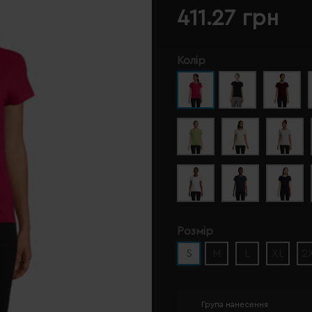
411.27 грн
Колір
Розмір
S
M
L
XL
2
Група нанесення