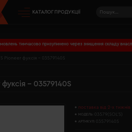
КАТАЛОГ ПРОДУКЦІЇ
амовлень тимчасово призупинено через знищення складу внаслі
S Pioneer фуксія - 03579140S
 фуксія - 03579140S
поставка від 2-х тижнів
03579(SOL’S)
МОДЕЛЬ:
03579140S
АРТИКУЛ: