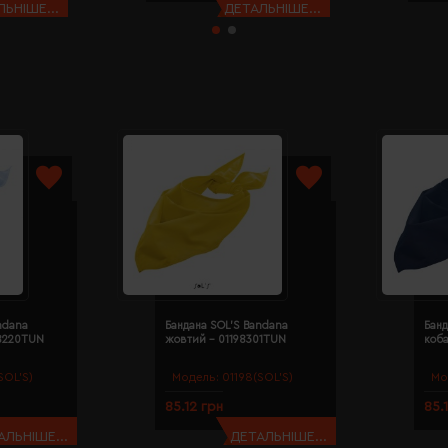
ЬНІШЕ...
ДЕТАЛЬНІШЕ...
ndana
Бандана SOL'S Bandana
Банд
98220TUN
жовтий - 01198301TUN
коба
SOL’S)
Модель:
01198(SOL’S)
Мо
85.12 грн
85.
АЛЬНІШЕ...
ДЕТАЛЬНІШЕ...