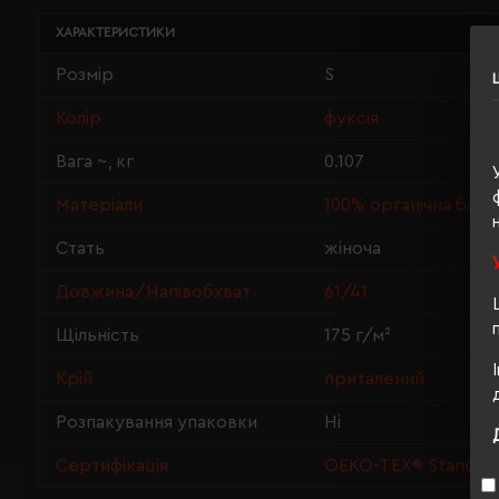
ХАРАКТЕРИСТИКИ
Розмір
S
Колір
фуксія
Вага ~, кг
0.107
Матеріали
100% органічна баво
Стать
жіноча
Довжина/Напівобхват
61/41
Щільність
175 г/м²
Крій
приталений
Розпакування упаковки
Ні
Сертифікація
OEKO-TEX® Standard 