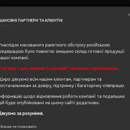
ШАНОВНІ ПАРТНЕРИ ТА КЛІЄНТИ!
Унаслідок масованого ракетного обстрілу російською
федерацією було повністю знищено склад готової продукції
вна
нашої компанії.
У зв'язку з цим діяльність компанії тимчасово призупинена.
Щиро дякуємо всім нашим клієнтам, партнерам та
постачальникам за довіру, підтримку і багаторічну співпрацю.
Інформацію щодо відновлення роботи компанії та подальших
дій буде опубліковано на цьому сайті додатково.
Дякуємо за розуміння.
100, PETA-Approved Vegan, Organic 100 content standard,
Більше не показувати.