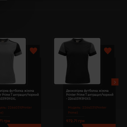
лірна футболка жіноча
Двоколірна футболка жіноча
er Prime T антрацит/чорний
Printer Prime T антрацит/чорний
40319390XL
- 22640319390XS
ель:
2264031(Printer
Модель:
2264031(Printer
me)
Prime)
71 грн
972.71 грн