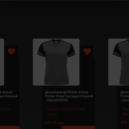
а жіноча
Двоколірна футболка жіноча
Двоко
рацит/чорний
Printer Prime T антрацит/чорний
Print
- 22640319390S
- 226
Printer
Модель:
2264031(Printer
Мод
Prime)
Pri
972.71 грн
972.