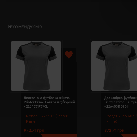
РЕКОМЕНДУЄМО
Двоколірна футболка жіноча
Двоколірна футболк
Printer Prime T антрацит/чорний
Printer Prime T ант
- 22640319390L
- 22640319390M
Модель:
2264031(Printer
Модель:
2264031(
Prime)
Prime)
972.71 грн
972.71 грн