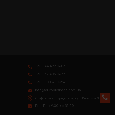
+38 044 492 8603
+38 067 406 8679
+38 050 040 1324
info@eurobusiness.com.ua
Софіївська Борщагівка, вул. Київська 97
Пн - Пт з 9.00 до 18.00