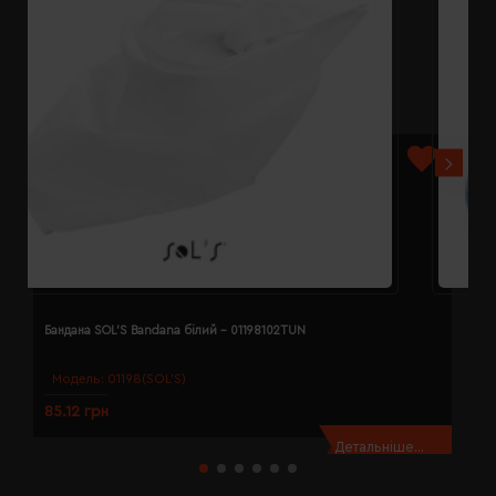
Бандана SOL'S Bandana білий - 01198102TUN
Б
Модель:
01198(SOL’S)
85.12 грн
8
Детальніше...