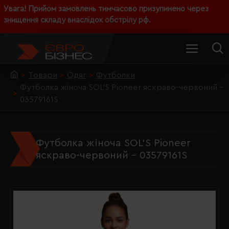
Увага! Прийом замовлень тимчасово призупинено через
знищення складу внаслідок обстрілу рф.
Товари
Одяг
Футболки
Футболка жіноча SOL'S Pioneer яскраво-червоний -
03579161S
Футболка жіноча SOL'S Pioneer
яскраво-червоний - 03579161S