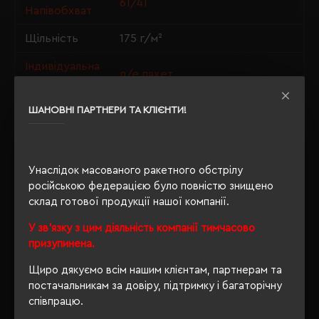
61/41
Напівобхват
Щільність
175 г/м²
Індивідуальна
п/е пакет
упаковка
Крій
приталений
ШАНОВНІ ПАРТНЕРИ ТА КЛІЄНТИ!
Розпакування
Ні
упаковки
Унаслідок масованого ракетного обстрілу
OEKO-TEX® Standard 100, PETA-
російською федерацією було повністю знищено
Approved Vegan, Organic 100
склад готової продукції нашої компанії.
Сертифікація
content standard, Organic
blended content standard
У зв'язку з цим діяльність компанії тимчасово
призупинена.
Щиро дякуємо всім нашим клієнтам, партнерам та
постачальникам за довіру, підтримку і багаторічну
ОПИС
співпрацю.