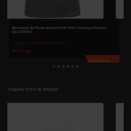
Двоколірна футболка жіноча Printer Prime T антрацит/чорний -
Д
22640319390L
2
Модель:
2264031(Printer Prime)
972.71 грн
9
Детальніше...
ТОВАРИ ТОГО Ж БРЕНДУ