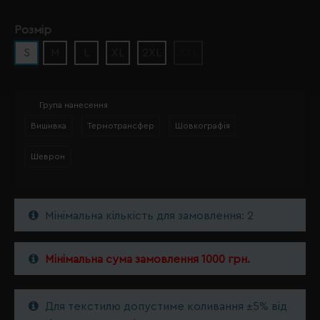
Розмір
S
M
L
XL
2XL
3XL
Група нанесення
Вишивка
Термотрансфер
Шовкографія
Шеврон
Мінімальна кількість для замовлення: 2
Мінімальна сума замовлення 1000 грн.
Для текстилю допустиме коливання ±5% від