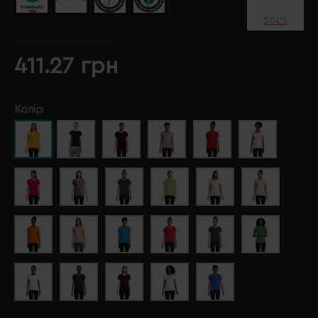
SOL’S
411.27 грн
Колір