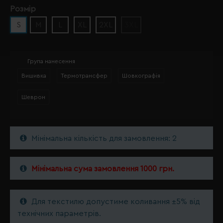
Розмір
S
M
L
XL
2XL
3XL
Група нанесення
Вишивка
Термотрансфер
Шовкографія
Шеврон
Мінімальна кількість для замовлення: 2
Мінімальна сума замовлення 1000 грн.
Для текстилю допустиме коливання ±5% від
технічних параметрів.