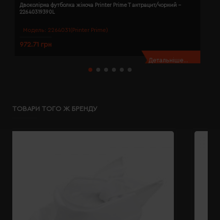
Двоколірна футболка жіноча Printer Prime T антрацит/чорний -
Д
22640319390L
2
Модель:
2264031(Printer Prime)
972.71 грн
9
Детальніше...
ТОВАРИ ТОГО Ж БРЕНДУ