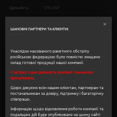
Щільність
175 г/м²
Крій
приталений
Розпакування
ШАНОВНІ ПАРТНЕРИ ТА КЛІЄНТИ!
Ні
упаковки
OEKO-TEX® Standard 100, PETA-
Approved Vegan, Organic 100
Унаслідок масованого ракетного обстрілу
Сертифікація
content standard, Organic
російською федерацією було повністю знищено
blended content standard
склад готової продукції нашої компанії.
У зв'язку з цим діяльність компанії тимчасово
призупинена.
ОПИС
Щиро дякуємо всім нашим клієнтам, партнерам та
постачальникам за довіру, підтримку і багаторічну
ВІДГУКИ
співпрацю.
Інформацію щодо відновлення роботи компанії та
подальших дій буде опубліковано на цьому сайті