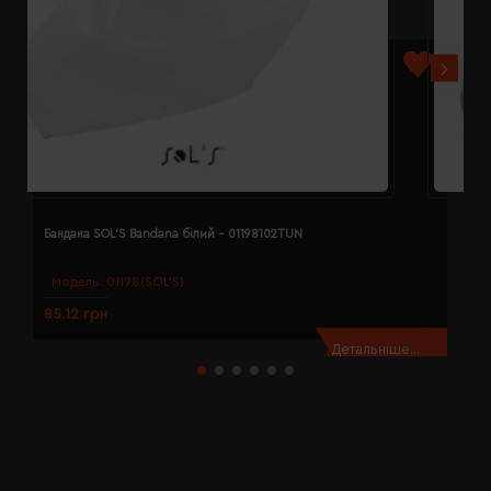
Бандана SOL'S Bandana білий - 01198102TUN
Б
Модель:
01198(SOL’S)
85.12 грн
8
Детальніше...