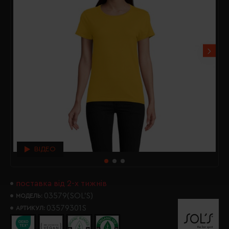
ВІДЕО
поставка від 2-х тижнів
03579(SOL’S)
МОДЕЛЬ:
03579301S
АРТИКУЛ: