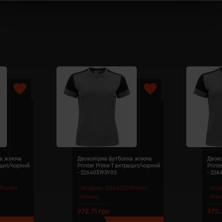
а жіноча
Двоколірна футболка жіноча
Двоко
рацит/чорний
Printer Prime T антрацит/чорний
Print
- 22640319390S
- 226
Printer
Модель:
2264031(Printer
Мод
Prime)
Pri
972.71 грн
972.