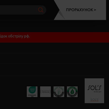
ПРОРАХУНОК >
док обстрілу рф.
SOL’S