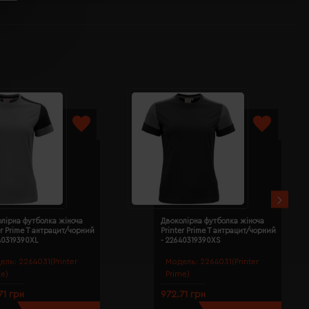
лірна футболка жіноча
Двоколірна футболка жіноча
er Prime T антрацит/чорний
Printer Prime T антрацит/чорний
40319390XL
- 22640319390XS
ель:
2264031(Printer
Модель:
2264031(Printer
me)
Prime)
71 грн
972.71 грн