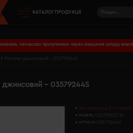
КАТАЛОГ ПРОДУКЦІЇ
амовлень тимчасово призупинено через знищення складу внаслі
'S Pioneer джинсовий - 03579244S
r джинсовий - 03579244S
поставка від 2-х тижнів
03579(SOL’S)
МОДЕЛЬ:
03579244S
АРТИКУЛ: