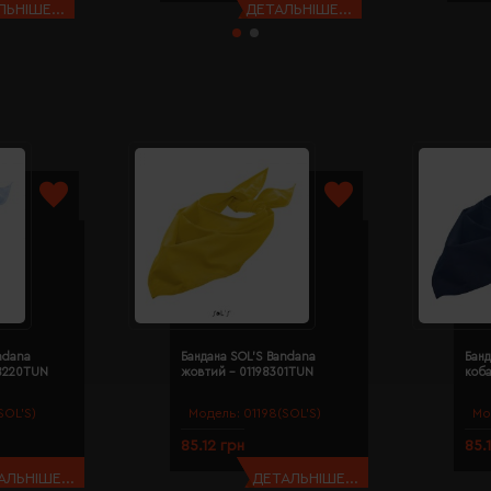
ЬНІШЕ...
ДЕТАЛЬНІШЕ...
ndana
Бандана SOL'S Bandana
Банд
98220TUN
жовтий - 01198301TUN
коба
SOL’S)
Модель:
01198(SOL’S)
Мо
85.12 грн
85.
АЛЬНІШЕ...
ДЕТАЛЬНІШЕ...