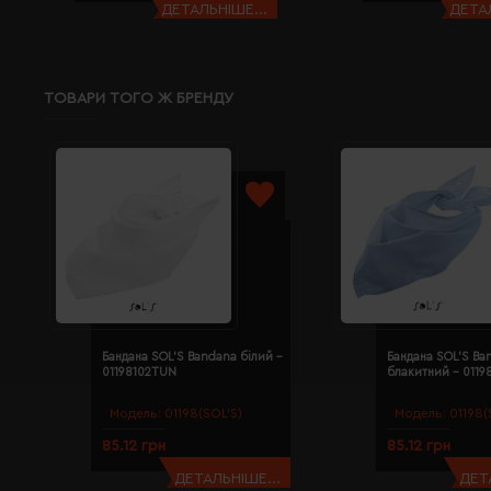
ДЕТАЛЬНІШЕ...
ДЕТАЛ
ТОВАРИ ТОГО Ж БРЕНДУ
Бандана SOL'S Bandana білий -
Бандана SOL'S Ba
01198102TUN
блакитний - 011
Модель:
01198(SOL’S)
Модель:
01198(
85.12 грн
85.12 грн
ДЕТАЛЬНІШЕ...
ДЕТ