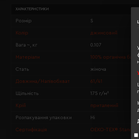
ХАРАКТЕРИСТИКИ
Розмір
S
Колір
джинсовий
Вага ~, кг
0.107
Матеріали
100% органічна баво
Стать
жіноча
Довжина/Напівобхват
61/41
Щільність
175 г/м²
Крій
приталений
Розпакування упаковки
Ні
Сертифікація
OEKO-TEX® Standard 