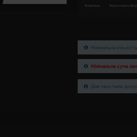
Вишивка
Термотрансфе
Мінімальна кількіст
Мінімальна сума за
Для текстилю допус