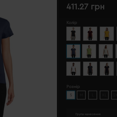
411.27 грн
Колір
Розмір
S
M
L
XL
2
Група нанесення