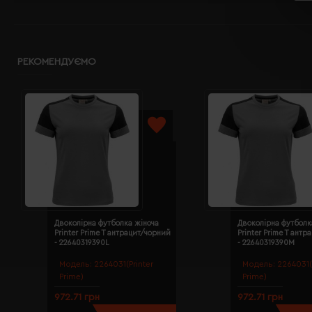
РЕКОМЕНДУЄМО
Двоколірна футболка жіноча
Двоколірна футболк
Printer Prime T антрацит/чорний
Printer Prime T ант
- 22640319390L
- 22640319390M
Модель:
2264031(Printer
Модель:
2264031(
Prime)
Prime)
972.71 грн
972.71 грн