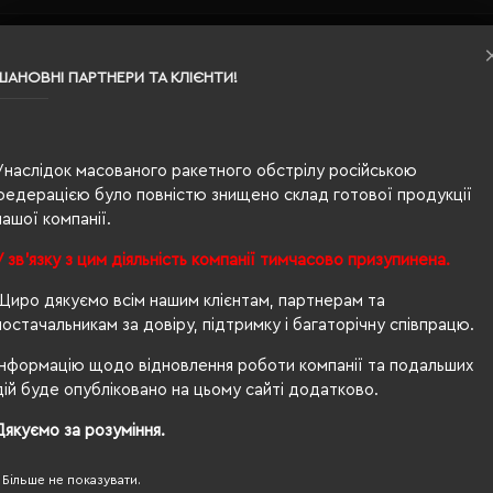
ШАНОВНІ ПАРТНЕРИ ТА КЛІЄНТИ!
Унаслідок масованого ракетного обстрілу російською
федерацією було повністю знищено склад готової продукції
вна
нашої компанії.
У зв'язку з цим діяльність компанії тимчасово призупинена.
Щиро дякуємо всім нашим клієнтам, партнерам та
постачальникам за довіру, підтримку і багаторічну співпрацю.
Інформацію щодо відновлення роботи компанії та подальших
дій буде опубліковано на цьому сайті додатково.
Дякуємо за розуміння.
100, PETA-Approved Vegan, Organic 100 content standard,
Більше не показувати.