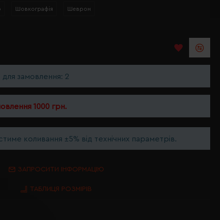
р
Шовкографія
Шеврон
ь для замовлення: 2
мовлення 1000 грн.
тиме коливання ±5% від технічних параметрів.
ЗАПРОСИТИ ІНФОРМАЦІЮ
ТАБЛИЦЯ РОЗМІРІВ