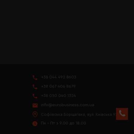
+38 044 492 8603
+38 067 406 8679
+38 050 040 1324
info@eurobusiness.com.ua
Софіївська Борщагівка, вул. Київська 97
Пн - Пт з 9.00 до 18.00