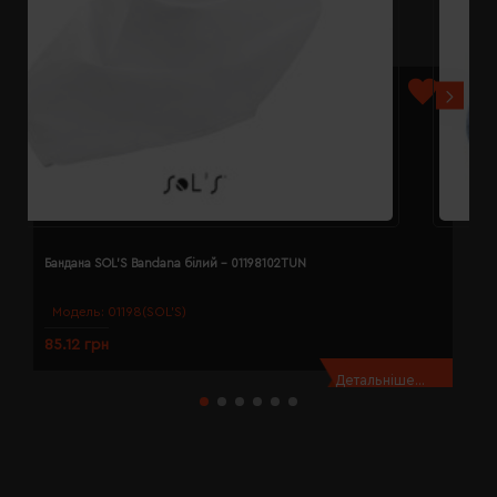
Бандана SOL'S Bandana білий - 01198102TUN
Б
Модель:
01198(SOL’S)
85.12 грн
8
Детальніше...