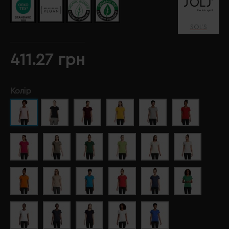
SOL’S
411.27 грн
Колір