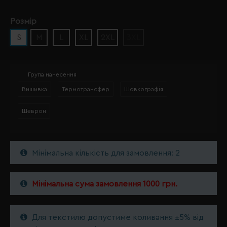
Розмір
S
M
L
XL
2XL
3XL
Група нанесення
Вишивка
Термотрансфер
Шовкографія
Шеврон
Мінімальна кількість для замовлення: 2
Мінімальна сума замовлення 1000 грн.
Для текстилю допустиме коливання ±5% від