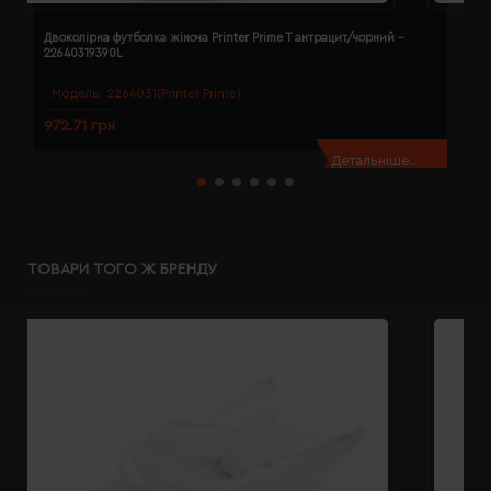
Двоколірна футболка жіноча Printer Prime T антрацит/чорний -
Д
22640319390L
2
Модель:
2264031(Printer Prime)
972.71 грн
9
Детальніше...
ТОВАРИ ТОГО Ж БРЕНДУ