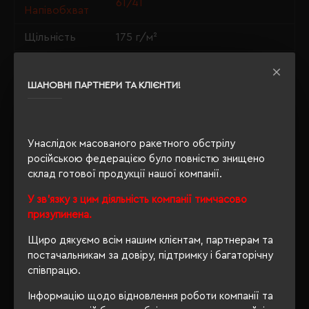
61/41
Напівобхват
Щільність
175 г/м²
Крій
приталений
ШАНОВНІ ПАРТНЕРИ ТА КЛІЄНТИ!
Розпакування
Ні
упаковки
OEKO-TEX® Standard 100, PETA-
Унаслідок масованого ракетного обстрілу
Approved Vegan, Organic 100
Сертифікація
російською федерацією було повністю знищено
content standard, Organic
склад готової продукції нашої компанії.
blended content standard
У зв'язку з цим діяльність компанії тимчасово
призупинена.
ОПИС
Щиро дякуємо всім нашим клієнтам, партнерам та
постачальникам за довіру, підтримку і багаторічну
ВІДГУКИ
співпрацю.
Інформацію щодо відновлення роботи компанії та