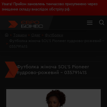
Увага! Прийом замовлень тимчасово призупинено через
знищення складу внаслідок обстрілу рф.
Товари
Одяг
Футболки
Футболка жіноча SOL'S Pioneer пудрово-рожевий -
03579141S
Футболка жіноча SOL'S Pioneer
пудрово-рожевий - 03579141S