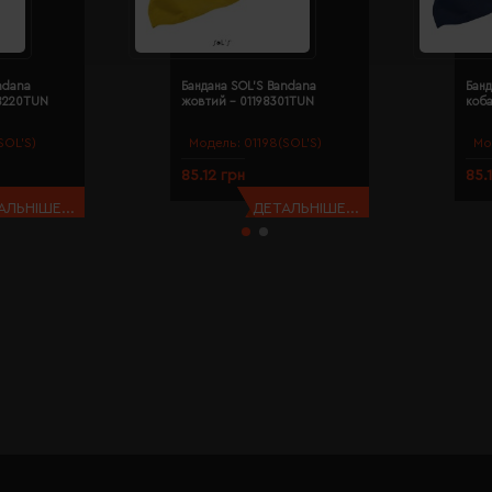
ndana
Бандана SOL'S Bandana
Банд
98220TUN
жовтий - 01198301TUN
коба
SOL’S)
Модель:
01198(SOL’S)
Мо
85.12 грн
85.
АЛЬНІШЕ...
ДЕТАЛЬНІШЕ...