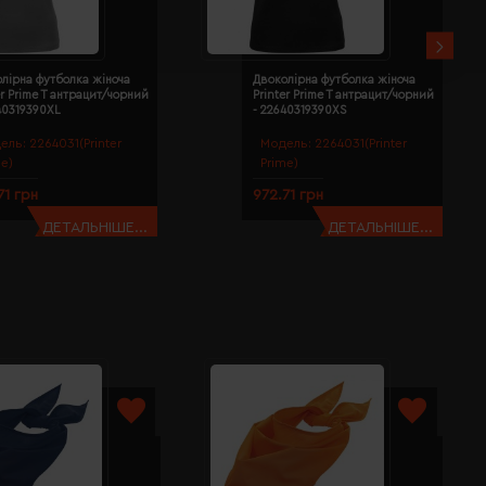
лірна футболка жіноча
Двоколірна футболка жіноча
er Prime T антрацит/чорний
Printer Prime T антрацит/чорний
40319390XL
- 22640319390XS
ель:
2264031(Printer
Модель:
2264031(Printer
me)
Prime)
71 грн
972.71 грн
ДЕТАЛЬНІШЕ...
ДЕТАЛЬНІШЕ...