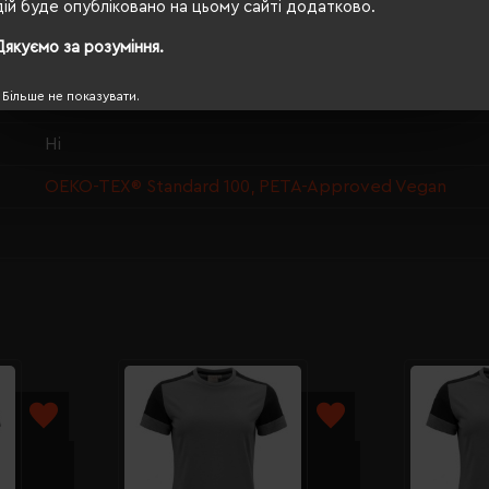
дій буде опубліковано на цьому сайті додатково.
74/56
Дякуємо за розуміння.
190 г/м²
Більше не показувати.
прямий
Ні
OEKO-TEX® Standard 100, PETA-Approved Vegan