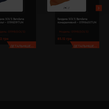
ана SOL'S Bandana
Бандана SOL'S Bandana
льт - 01198319TUN
помаранчевий - 01198400TUN
дель:
01198(SOL’S)
Модель:
01198(SOL’S)
12 грн
85.12 грн
ДЕТАЛЬНІШЕ...
ДЕТАЛЬНІШЕ...