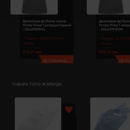
Двоколірна футболка жіноча
Двоколірна футболк
Printer Prime T антрацит/чорний
Printer Prime T ант
- 22640319390L
- 22640319390M
Модель:
2264031(Printer
Модель:
2264031(
Prime)
Prime)
972.71 грн
972.71 грн
ДЕТАЛЬНІШЕ...
ДЕТАЛ
ТОВАРИ ТОГО Ж БРЕНДУ