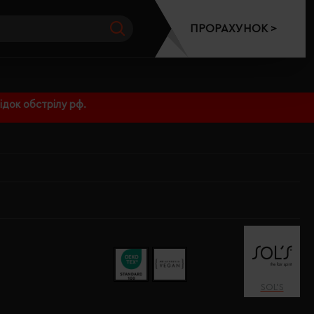
ПРОРАХУНОК >
док обстрілу рф.
SOL’S