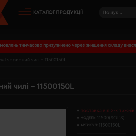
КАТАЛОГ ПРОДУКЦІЇ
амовлень тимчасово призупинено через знищення складу внаслі
al червоний чилі - 11500150L
ний чилі - 11500150L
поставка від 2-х тижнів
11500(SOL’S)
МОДЕЛЬ:
11500150L
АРТИКУЛ: