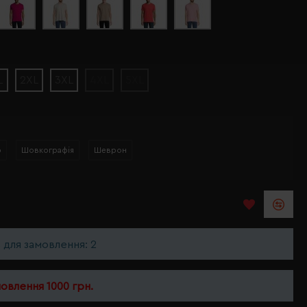
L
2XL
3XL
4XL
5XL
р
Шовкографія
Шеврон
ь для замовлення: 2
мовлення 1000 грн.