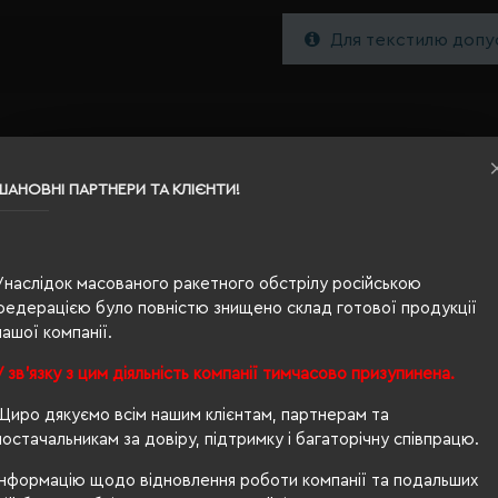
Для текстилю допус
ШАНОВНІ ПАРТНЕРИ ТА КЛІЄНТИ!
Унаслідок масованого ракетного обстрілу російською
L
федерацією було повністю знищено склад готової продукції
нашої компанії.
червоний чилі
У зв'язку з цим діяльність компанії тимчасово призупинена.
0.184
Щиро дякуємо всім нашим клієнтам, партнерам та
100% бавовна
постачальникам за довіру, підтримку і багаторічну співпрацю.
унісекс
Інформацію щодо відновлення роботи компанії та подальших