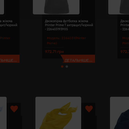
а жіноча
Двоколірна футболка жіноча
Двоко
рацит/чорний
Printer Prime T антрацит/чорний
Print
- 22640319390S
- 226
Printer
Модель:
2264031(Printer
Мод
Prime)
Pri
972.71 грн
972.
ЬНІШЕ...
ДЕТАЛЬНІШЕ...