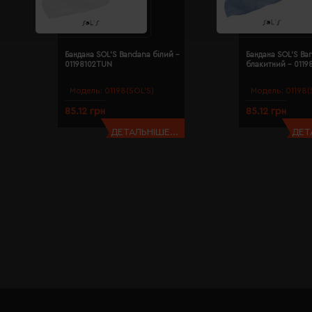
Бандана SOL'S Bandana білий -
Бандана SOL'S Ba
01198102TUN
блакитний - 011
Модель:
01198(SOL’S)
Модель:
01198(
85.12 грн
85.12 грн
ДЕТАЛЬНІШЕ...
ДЕТ