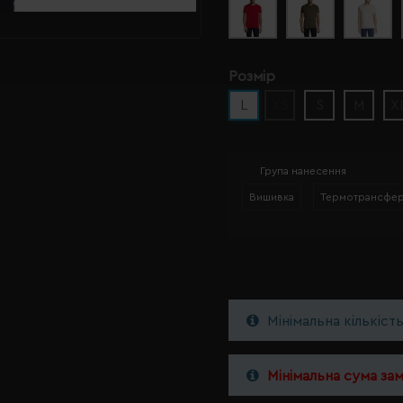
Розмір
L
XS
S
M
X
Група нанесення
Вишивка
Термотрансфе
Мінімальна кількіст
Мінімальна сума за