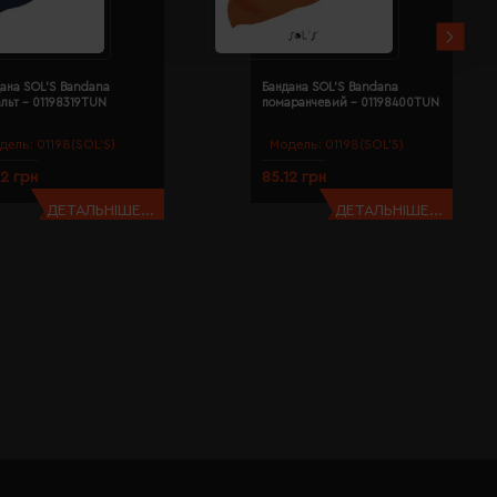
ана SOL'S Bandana
Бандана SOL'S Bandana
льт - 01198319TUN
помаранчевий - 01198400TUN
дель:
01198(SOL’S)
Модель:
01198(SOL’S)
12 грн
85.12 грн
ДЕТАЛЬНІШЕ...
ДЕТАЛЬНІШЕ...