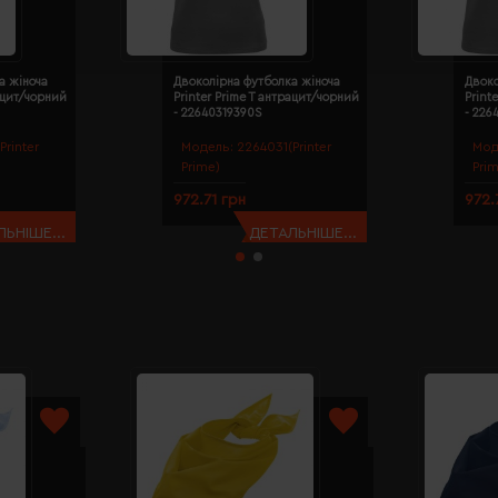
а жіноча
Двоколірна футболка жіноча
Двоко
рацит/чорний
Printer Prime T антрацит/чорний
Print
- 22640319390S
- 226
Printer
Модель:
2264031(Printer
Мод
Prime)
Pri
972.71 грн
972.
ЬНІШЕ...
ДЕТАЛЬНІШЕ...