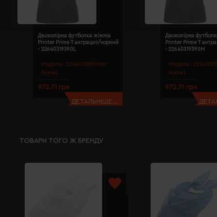
Двоколірна футболка жіноча
Двоколірна футболк
Printer Prime T антрацит/чорний
Printer Prime T ант
- 22640319390L
- 22640319390M
Модель:
2264031(Printer
Модель:
2264031(
Prime)
Prime)
972.71 грн
972.71 грн
ДЕТАЛЬНІШЕ...
ДЕТАЛ
ТОВАРИ ТОГО Ж БРЕНДУ