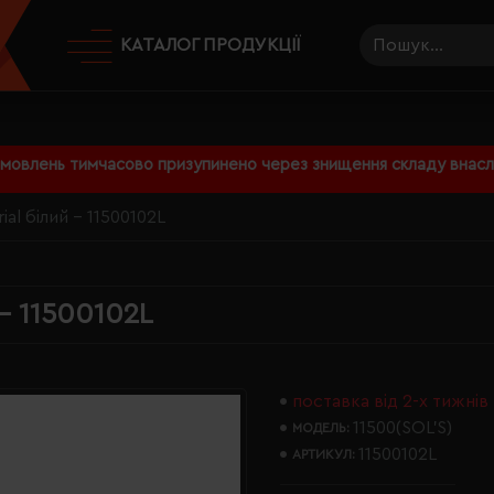
КАТАЛОГ ПРОДУКЦІЇ
амовлень тимчасово призупинено через знищення складу внаслі
al білий - 11500102L
 - 11500102L
поставка від 2-х тижнів
11500(SOL’S)
МОДЕЛЬ:
11500102L
АРТИКУЛ: