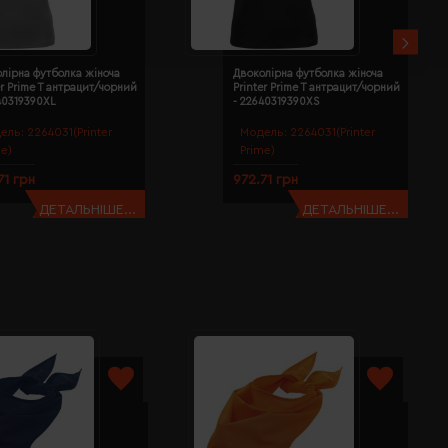
лірна футболка жіноча
Двоколірна футболка жіноча
er Prime T антрацит/чорний
Printer Prime T антрацит/чорний
40319390XL
- 22640319390XS
ель:
2264031(Printer
Модель:
2264031(Printer
me)
Prime)
71 грн
972.71 грн
ДЕТАЛЬНІШЕ...
ДЕТАЛЬНІШЕ...