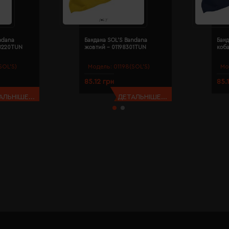
ndana
Бандана SOL'S Bandana
Банд
98220TUN
жовтий - 01198301TUN
коба
SOL’S)
Модель:
01198(SOL’S)
Мо
85.12 грн
85.
АЛЬНІШЕ...
ДЕТАЛЬНІШЕ...