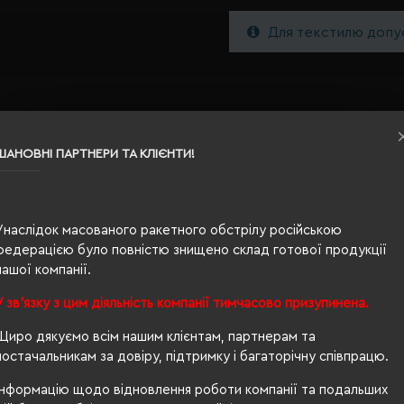
Для текстилю допус
ШАНОВНІ ПАРТНЕРИ ТА КЛІЄНТИ!
Унаслідок масованого ракетного обстрілу російською
L
федерацією було повністю знищено склад готової продукції
нашої компанії.
білий
У зв'язку з цим діяльність компанії тимчасово призупинена.
0.184
Щиро дякуємо всім нашим клієнтам, партнерам та
100% бавовна
постачальникам за довіру, підтримку і багаторічну співпрацю.
унісекс
Інформацію щодо відновлення роботи компанії та подальших