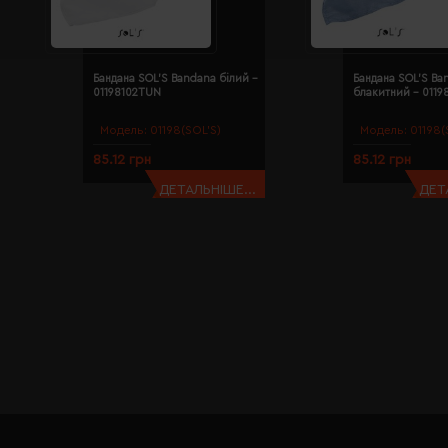
Бандана SOL'S Bandana білий -
Бандана SOL'S Ba
01198102TUN
блакитний - 011
Модель:
01198(SOL’S)
Модель:
01198(
85.12 грн
85.12 грн
ДЕТАЛЬНІШЕ...
ДЕТ