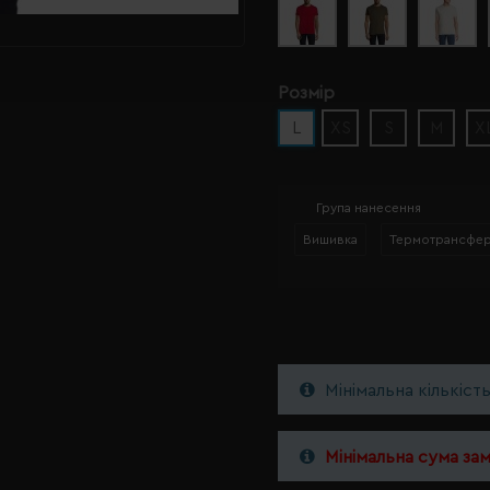
Розмір
L
XS
S
M
X
Група нанесення
Вишивка
Термотрансфе
Мінімальна кількіст
Мінімальна сума за