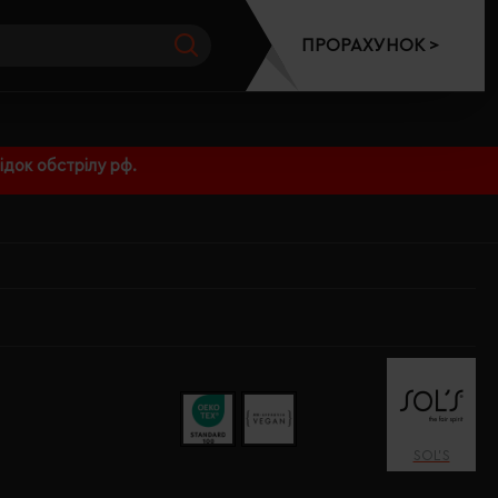
ПРОРАХУНОК >
док обстрілу рф.
SOL’S