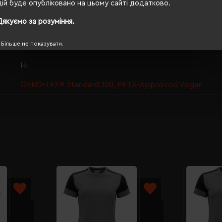
дій буде опубліковано на цьому сайті додатково.
74/56
Дякуємо за розуміння.
190 г/м²
Більше не показувати.
прямий
Ні
OEKO-TEX® Standard 100, PETA-Approved Vegan