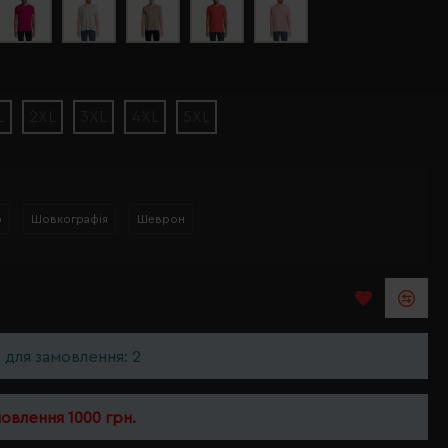
L
2XL
3XL
4XL
5XL
р
Шовкографія
Шеврон
ь для замовлення: 2
мовлення 1000 грн.