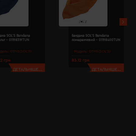
ана SOL'S Bandana
Бандана SOL'S Bandana
льт - 01198319TUN
помаранчевий - 01198400TUN
дель:
01198(SOL’S)
Модель:
01198(SOL’S)
12 грн
85.12 грн
ДЕТАЛЬНІШЕ...
ДЕТАЛЬНІШЕ...