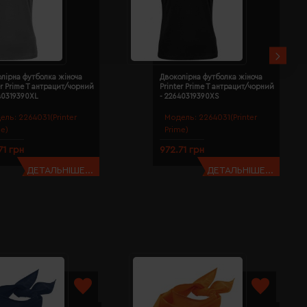
лірна футболка жіноча
Двоколірна футболка жіноча
er Prime T антрацит/чорний
Printer Prime T антрацит/чорний
40319390XL
- 22640319390XS
ель:
2264031(Printer
Модель:
2264031(Printer
me)
Prime)
71 грн
972.71 грн
ДЕТАЛЬНІШЕ...
ДЕТАЛЬНІШЕ...