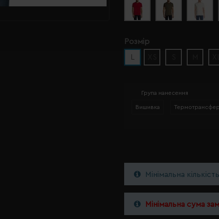
Розмір
L
XS
S
M
X
Група нанесення
Вишивка
Термотрансфе
Мінімальна кількіст
Мінімальна сума за