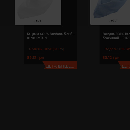
Бандана SOL'S Bandana білий -
Бандана SOL'S Ba
01198102TUN
блакитний - 011
Модель:
01198(SOL’S)
Модель:
01198(
85.12 грн
85.12 грн
ДЕТАЛЬНІШЕ...
ДЕТ