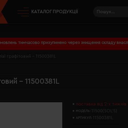
КАТАЛОГ ПРОДУКЦІЇ
амовлень тимчасово призупинено через знищення складу внаслі
al графітовий - 11500381L
товий - 11500381L
поставка від 2-х тижнів
11500(SOL’S)
МОДЕЛЬ:
11500381L
АРТИКУЛ: