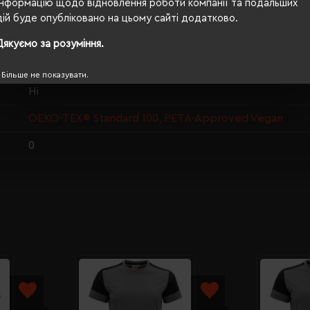
Інформацію щодо відновлення роботи компанії та подальших
74/56
дій буде опубліковано на цьому сайті додатково.
190 г/м²
Дякуємо за розуміння.
прямий
Більше не показувати.
Ні
OEKO-TEX® Standard 100, PETA-Approved Vegan
0