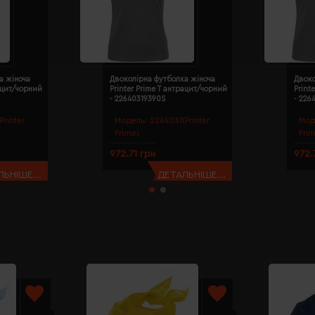
а жіноча
Двоколірна футболка жіноча
Двоко
рацит/чорний
Printer Prime T антрацит/чорний
Print
- 22640319390S
- 226
Printer
Модель:
2264031(Printer
Мод
Prime)
Pri
972.71 грн
972.
ЬНІШЕ...
ДЕТАЛЬНІШЕ...