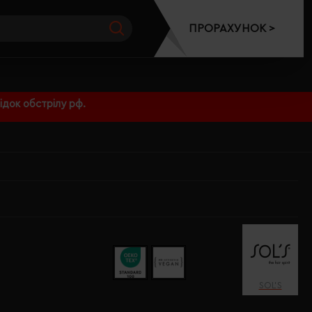
ПРОРАХУНОК >
док обстрілу рф.
SOL’S