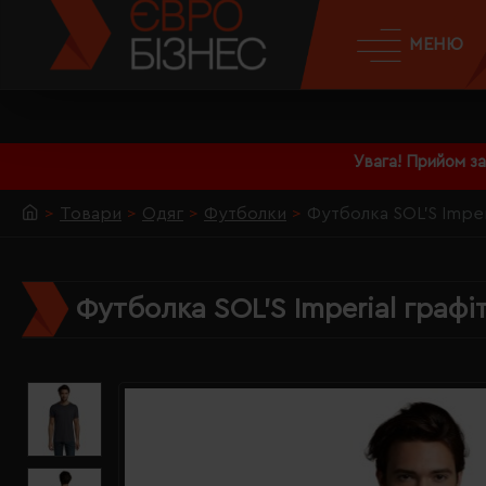
МЕНЮ
Увага! Прийом з
Товари
Одяг
Футболки
Футболка SOL'S Imperi
Футболка SOL'S Imperial графі