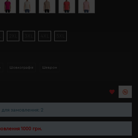
L
2XL
3XL
4XL
5XL
р
Шовкографія
Шеврон
ь для замовлення: 2
мовлення 1000 грн.