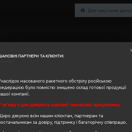
Для текстилю допус
ШАНОВНІ ПАРТНЕРИ ТА КЛІЄНТИ!
L
Унаслідок масованого ракетного обстрілу російською
федерацією було повністю знищено склад готової продукції
графітовий
нашої компанії.
0.184
У зв'язку з цим діяльність компанії тимчасово призупинена.
100% бавовна
Щиро дякуємо всім нашим клієнтам, партнерам та
постачальникам за довіру, підтримку і багаторічну співпрацю.
унісекс