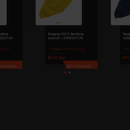
ndana
Бандана SOL'S Bandana
Банд
98220TUN
жовтий - 01198301TUN
коба
SOL’S)
Модель:
01198(SOL’S)
Мо
85.12 грн
85.
АЛЬНІШЕ...
ДЕТАЛЬНІШЕ...