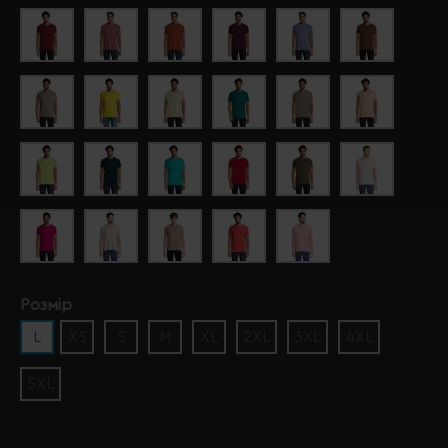
Розмір
L
XS
S
M
XL
2XL
3XL
4XL
5XL