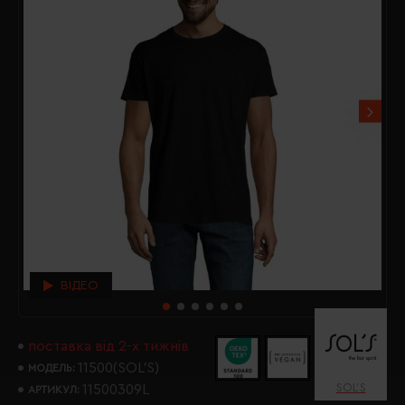
ВІДЕО
поставка від 2-х тижнів
11500(SOL’S)
МОДЕЛЬ:
SOL’S
11500309L
АРТИКУЛ: