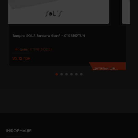
Бандана SOL'S Bandana білий - 01198102TUN
Б
Модель:
01198(SOL’S)
85.12 грн
8
Детальніше...
ІНФОРМАЦІЯ