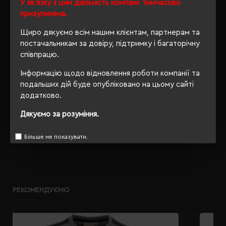
Ні
У зв'язку з цим діяльність компанії тимчасово
упаковки
призупинена.
OEKO-TEX® Standard 100,
Щиро дякуємо всім нашим клієнтам, партнерам та
Сертифікація
PETA-Approved Vegan
постачальникам за довіру, підтримку і багаторічну
співпрацю.
Кількість
0
сторінок
Інформацію щодо відновлення роботи компанії та
подальших дій буде опубліковано на цьому сайті
додатково.
Дякуємо за розуміння.
ОПИС
ВІДГУКИ
Більше не показувати.
РЕКОМЕНДУЄМО