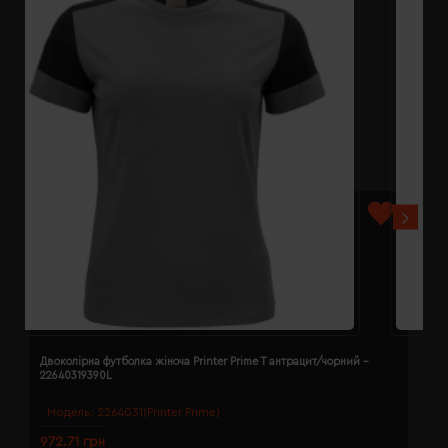
Двоколірна футболка жіноча Printer Prime T антрацит/чорний -
Д
22640319390L
2
Модель:
2264031(Printer Prime)
972.71 грн
9