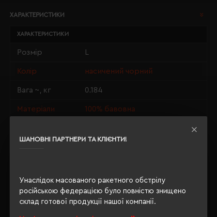
ХАРАКТЕРИСТИКИ
ХАРАКТЕРИСТИКИ
Розмір
L
Колір
насичений чорний
Вага ~, кг
0.184
Матеріали
100% бавовна
Стать
унісекс
ШАНОВНІ ПАРТНЕРИ ТА КЛІЄНТИ!
Довжина/
74/56
Напівобхват
Щільність
190 г/м²
Унаслідок масованого ракетного обстрілу
російською федерацією було повністю знищено
Крій
прямий
склад готової продукції нашої компанії.
Розпакування