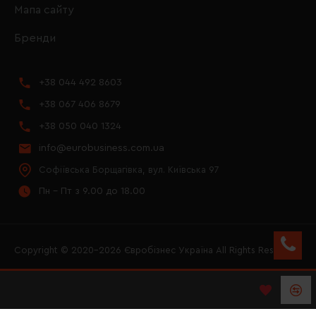
Мапа сайту
Бренди
+38 044 492 8603
+38 067 406 8679
+38 050 040 1324
info@eurobusiness.com.ua
Софіївська Борщагівка, вул. Київська 97
Пн - Пт з 9.00 до 18.00
Copyright © 2020–2026 Євробізнес Україна All Rights Reserved
FACEBOOK
INSTAGRAM
YOUTUBE
LOGO ЄВРОБІЗНЕС