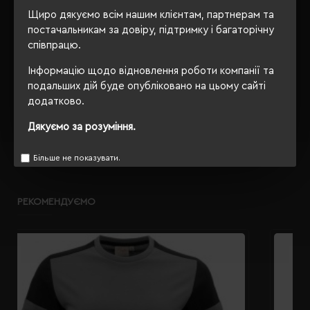
Щиро дякуємо всім нашим клієнтам, партнерам та
OEKO-TEX® Standard 100,
Сертифікація
постачальникам за довіру, підтримку і багаторічну
PETA-Approved Vegan
співпрацю.
Інформацію щодо відновлення роботи компанії та
подальших дій буде опубліковано на цьому сайті
ОПИС
додатково.
Дякуємо за розуміння.
ВІДГУКИ
Більше не показувати.
РЕКОМЕНДУЄМО