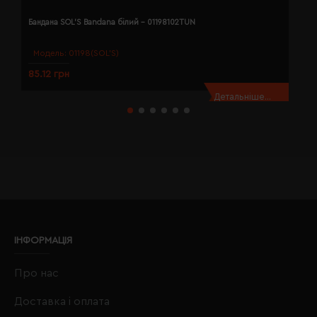
Бандана SOL'S Bandana білий - 01198102TUN
Б
Модель:
01198(SOL’S)
85.12 грн
8
Детальніше...
ІНФОРМАЦІЯ
Про нас
Доставка і оплата