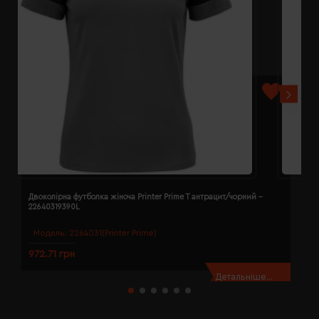
Двоколірна футболка жіноча Printer Prime T антрацит/чорний -
Д
22640319390L
2
Модель:
2264031(Printer Prime)
972.71 грн
9
Детальніше...