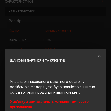
ХАРАКТЕРИСТИКИ
ХАРАКТЕРИСТИКИ
Розмір
L
Колір
помаранчевий
Вага ~, кг
0.184
Матеріали
100% бавовна
Стать
унісекс
ШАНОВНІ ПАРТНЕРИ ТА КЛІЄНТИ!
Довжина/
74/56
Напівобхват
Унаслідок масованого ракетного обстрілу
Щільність
190 г/м²
російською федерацією було повністю знищено
склад готової продукції нашої компанії.
Крій
прямий
У зв'язку з цим діяльність компанії тимчасово
Розпакування
Ні
призупинена.
упаковки