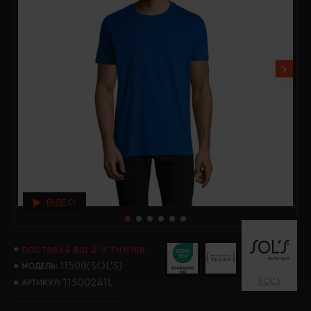
ВІДЕО
поставка від 2-х тижнів
11500(SOL’S)
МОДЕЛЬ:
SOL’S
11500241L
АРТИКУЛ: