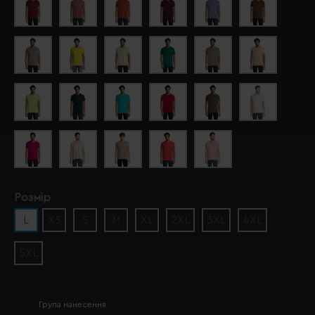
Розмір
L
XS
S
M
XL
2XL
3XL
4XL
5XL
Група нанесення