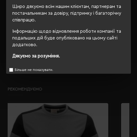
Щиро дякуємо всім нашим клієнтам, партнерам та
OEKO-TEX® Standard 100,
Сертифікація
постачальникам за довіру, підтримку і багаторічну
PETA-Approved Vegan
співпрацю.
Інформацію щодо відновлення роботи компанії та
подальших дій буде опубліковано на цьому сайті
ОПИС
додатково.
Дякуємо за розуміння.
ВІДГУКИ
Більше не показувати.
РЕКОМЕНДУЄМО