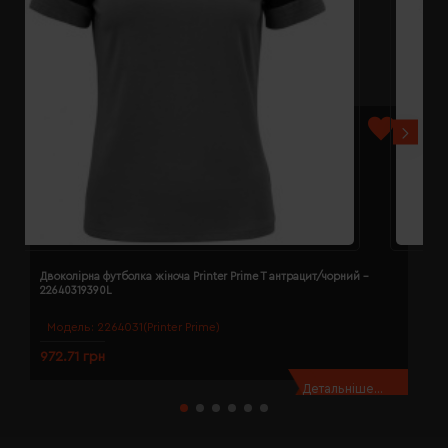
Двоколірна футболка жіноча Printer Prime T антрацит/чорний -
Д
22640319390L
2
Модель:
2264031(Printer Prime)
972.71 грн
9
Детальніше...