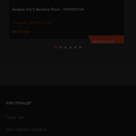
Бандана SOL'S Bandana білий - 01198102TUN
Б
Модель:
01198(SOL’S)
85.12 грн
8
Детальніше...
ІНФОРМАЦІЯ
Про нас
Доставка і оплата