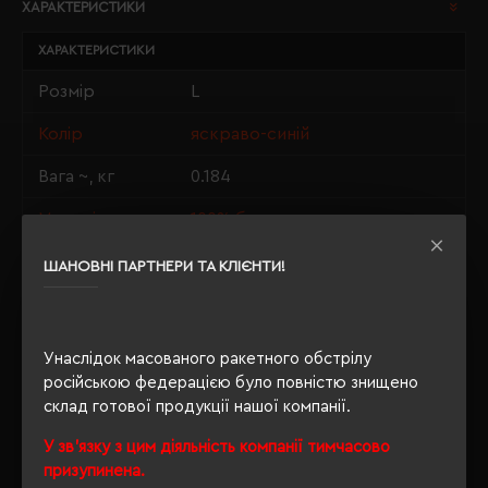
ХАРАКТЕРИСТИКИ
ХАРАКТЕРИСТИКИ
Розмір
L
Колір
яскраво-синій
Вага ~, кг
0.184
Матеріали
100% бавовна
Стать
унісекс
ШАНОВНІ ПАРТНЕРИ ТА КЛІЄНТИ!
Довжина/
74/56
Напівобхват
Унаслідок масованого ракетного обстрілу
Щільність
190 г/м²
російською федерацією було повністю знищено
склад готової продукції нашої компанії.
Крій
прямий
У зв'язку з цим діяльність компанії тимчасово
Розпакування
Ні
призупинена.
упаковки