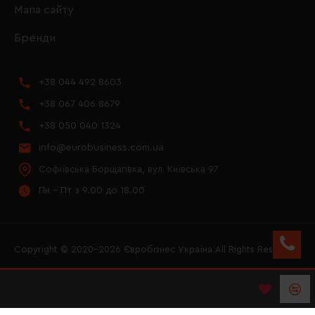
Мапа сайту
Бренди
+38 044 492 8603
+38 067 406 8679
+38 050 040 1324
info@eurobusiness.com.ua
Софіївська Борщагівка, вул. Київська 97
Пн - Пт з 9.00 до 18.00
Copyright © 2020–2026 Євробізнес Україна All Rights Reserved
FACEBOOK
INSTAGRAM
YOUTUBE
LOGO ЄВРОБІЗНЕС