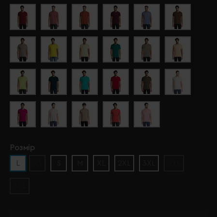
Розмір
L
XS
S
M
XL
2XL
3XL
4XL
5XL