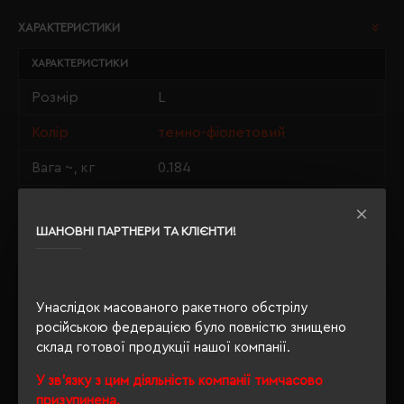
ХАРАКТЕРИСТИКИ
ХАРАКТЕРИСТИКИ
Розмір
L
Колір
темно-фіолетовий
Вага ~, кг
0.184
Матеріали
100% бавовна
ШАНОВНІ ПАРТНЕРИ ТА КЛІЄНТИ!
Стать
унісекс
Довжина/
74/56
Напівобхват
Унаслідок масованого ракетного обстрілу
Щільність
російською федерацією було повністю знищено
190 г/м²
склад готової продукції нашої компанії.
Крій
прямий
У зв'язку з цим діяльність компанії тимчасово
Розпакування
призупинена.