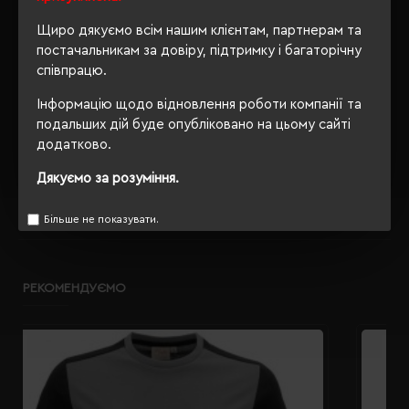
Ні
упаковки
Щиро дякуємо всім нашим клієнтам, партнерам та
OEKO-TEX® Standard 100,
постачальникам за довіру, підтримку і багаторічну
Сертифікація
PETA-Approved Vegan
співпрацю.
Інформацію щодо відновлення роботи компанії та
подальших дій буде опубліковано на цьому сайті
додатково.
ОПИС
Дякуємо за розуміння.
ВІДГУКИ
Більше не показувати.
РЕКОМЕНДУЄМО