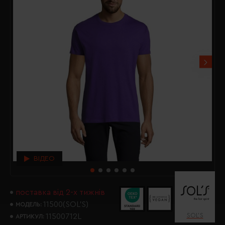
ВІДЕО
поставка від 2-х тижнів
11500(SOL’S)
МОДЕЛЬ:
SOL’S
11500712L
АРТИКУЛ: