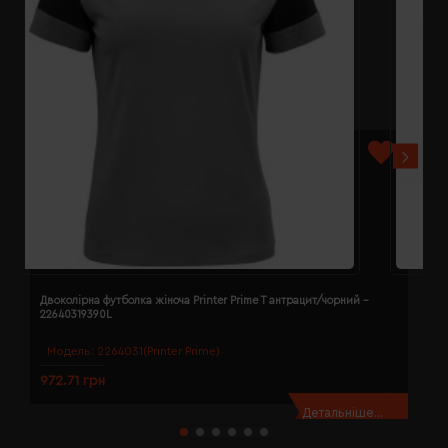
Двоколірна футболка жіноча Printer Prime T антрацит/чорний -
Д
22640319390L
2
Модель:
2264031(Printer Prime)
972.71 грн
9
Детальніше...