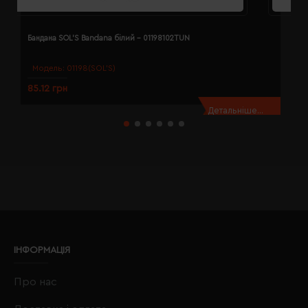
Бандана SOL'S Bandana білий - 01198102TUN
Б
Модель:
01198(SOL’S)
85.12 грн
8
Детальніше...
ІНФОРМАЦІЯ
Про нас