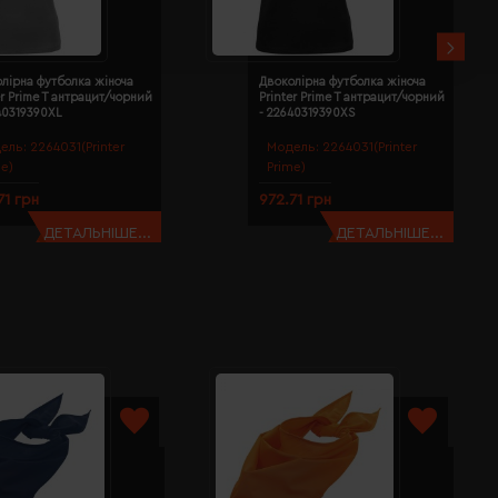
лірна футболка жіноча
Двоколірна футболка жіноча
er Prime T антрацит/чорний
Printer Prime T антрацит/чорний
40319390XL
- 22640319390XS
ель:
2264031(Printer
Модель:
2264031(Printer
me)
Prime)
71 грн
972.71 грн
ДЕТАЛЬНІШЕ...
ДЕТАЛЬНІШЕ...