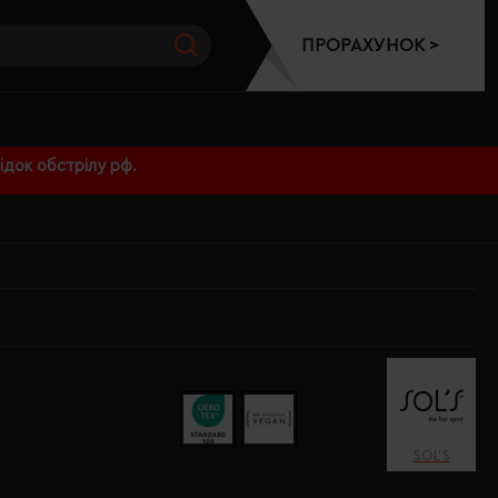
ПРОРАХУНОК >
док обстрілу рф.
SOL’S