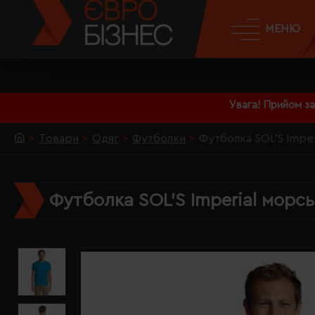
МЕНЮ
Увага! Прийом з
Товари
Одяг
Футболки
Футболка SOL'S Imper
Футболка SOL'S Imperial морсь