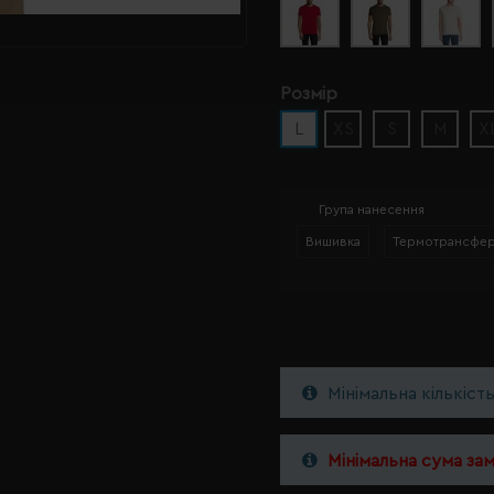
Розмір
L
XS
S
M
X
Група нанесення
Вишивка
Термотрансфе
Мінімальна кількіст
Мінімальна сума за