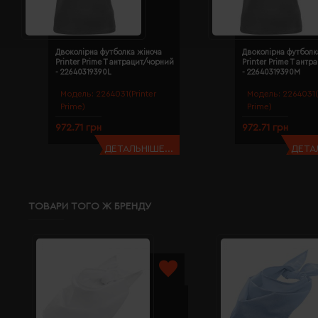
Двоколірна футболка жіноча
Двоколірна футболк
Printer Prime T антрацит/чорний
Printer Prime T ант
- 22640319390L
- 22640319390M
Модель:
2264031(Printer
Модель:
2264031(
Prime)
Prime)
972.71 грн
972.71 грн
ДЕТАЛЬНІШЕ...
ДЕТАЛ
ТОВАРИ ТОГО Ж БРЕНДУ