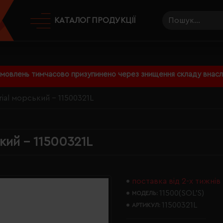
КАТАЛОГ ПРОДУКЦІЇ
амовлень тимчасово призупинено через знищення складу внаслі
ial морський - 11500321L
кий - 11500321L
поставка від 2-х тижнів
11500(SOL’S)
МОДЕЛЬ:
11500321L
АРТИКУЛ: