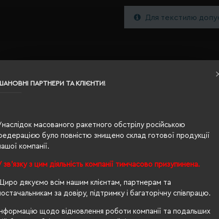
Для текстилю допус
ШАНОВНІ ПАРТНЕРИ ТА КЛІЄНТИ!
Унаслідок масованого ракетного обстрілу російською
L
федерацією було повністю знищено склад готової продукції
нашої компанії.
морський
У зв'язку з цим діяльність компанії тимчасово призупинена.
0.184
Щиро дякуємо всім нашим клієнтам, партнерам та
100% бавовна
постачальникам за довіру, підтримку і багаторічну співпрацю.
унісекс
Інформацію щодо відновлення роботи компанії та подальших