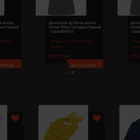
а жіноча
Двоколірна футболка жіноча
Двоко
рацит/чорний
Printer Prime T антрацит/чорний
Print
- 22640319390S
- 226
Printer
Модель:
2264031(Printer
Мод
Prime)
Pri
972.71 грн
972.
ЬНІШЕ...
ДЕТАЛЬНІШЕ...