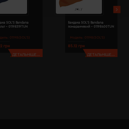
ана SOL'S Bandana
Бандана SOL'S Bandana
льт - 01198319TUN
помаранчевий - 01198400TUN
дель:
01198(SOL’S)
Модель:
01198(SOL’S)
12 грн
85.12 грн
ДЕТАЛЬНІШЕ...
ДЕТАЛЬНІШЕ...