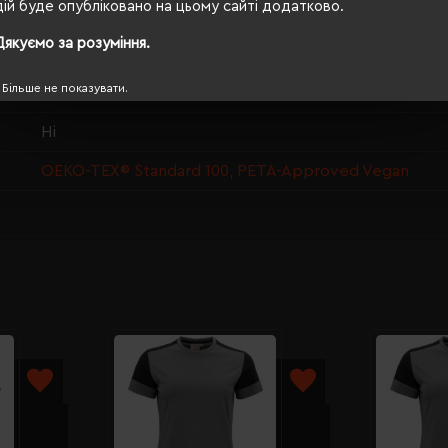
дій буде опубліковано на цьому сайті додатково.
74/56
Дякуємо за розуміння.
190 г/м²
Більше не показувати.
прямий
Ні
OEKO-TEX® Standard 100, PETA-Approved Vegan