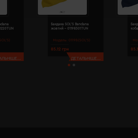
ndana
Бандана SOL'S Bandana
Банд
98220TUN
жовтий - 01198301TUN
коба
SOL’S)
Модель:
01198(SOL’S)
Мо
85.12 грн
85.
АЛЬНІШЕ...
ДЕТАЛЬНІШЕ...