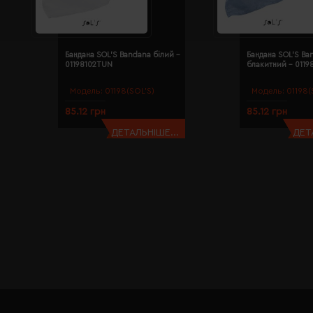
Бандана SOL'S Bandana білий -
Бандана SOL'S Ba
01198102TUN
блакитний - 011
Модель:
01198(SOL’S)
Модель:
01198(
85.12 грн
85.12 грн
ДЕТАЛЬНІШЕ...
ДЕТ