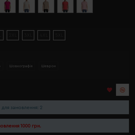
L
2XL
3XL
4XL
5XL
р
Шовкографія
Шеврон
ь для замовлення: 2
мовлення 1000 грн.