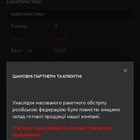
ХАРАКТЕРИСТИКИ
ХАРАКТЕРИСТИКИ
Розмір
S
Колір
білий
Вага ~, кг
0.152
Матеріали
100% бавовна
Стать
унісекс
ШАНОВНІ ПАРТНЕРИ ТА КЛІЄНТИ!
Довжина/
70/50
Напівобхват
Унаслідок масованого ракетного обстрілу
Щільність
190 г/м²
російською федерацією було повністю знищено
склад готової продукції нашої компанії.
Крій
прямий
У зв'язку з цим діяльність компанії тимчасово
Розпакування
Ні
призупинена.
упаковки