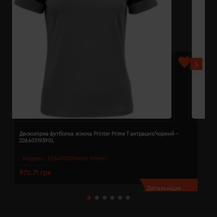
Двоколірна футболка жіноча Printer Prime T антрацит/чорний -
Д
22640319390L
2
Модель:
2264031(Printer Prime)
972.71 грн
9
Детальніше...