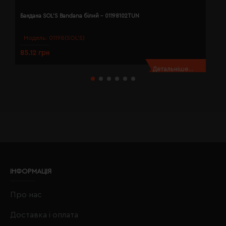
Бандана SOL'S Bandana білий - 01198102TUN
Б
Модель:
01198(SOL’S)
85.12 грн
8
Детальніше...
ІНФОРМАЦІЯ
Про нас
Доставка і оплата