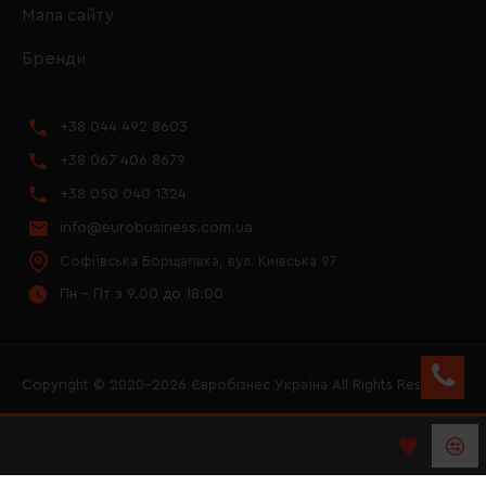
Мапа сайту
Бренди
+38 044 492 8603
+38 067 406 8679
+38 050 040 1324
info@eurobusiness.com.ua
Софіївська Борщагівка, вул. Київська 97
Пн - Пт з 9.00 до 18.00
Copyright © 2020–2026 Євробізнес Україна All Rights Reserved
FACEBOOK
INSTAGRAM
YOUTUBE
LOGO ЄВРОБІЗНЕС