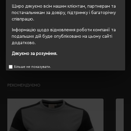
Щиро дякуємо всім нашим клієнтам, партнерам та
OEKO-TEX® Standard 100,
Сертифікація
постачальникам за довіру, підтримку і багаторічну
PETA-Approved Vegan
співпрацю.
Інформацію щодо відновлення роботи компанії та
подальших дій буде опубліковано на цьому сайті
ОПИС
додатково.
Дякуємо за розуміння.
ВІДГУКИ
Більше не показувати.
РЕКОМЕНДУЄМО