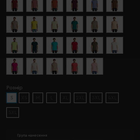
Розмір
S
XS
M
L
XL
2XL
3XL
4XL
5XL
Група нанесення